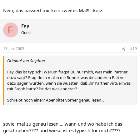
Nein, das passiert mir kein zweites Mal!!! :kotz:
Fay
F
Guest
13 Juni 2003
#19
Original von Stephan
Fay, das ist typisch! Warum fragst Du nur mich, was mein Partner
dazu sagt? Frag doch mal in die Runde, was die anderen Partner
dazu sagen würden, wenn sie wüssten, daß Ihr Partner virtuell was
mit Steph hatte? Ist das was anderes?
Schreibt noch einer? Aber bitte vorher genau lesen. .
soviel mal zu genau lesen.....wann und wo habe ich das
geschrieben???? und wieso ist es typisch für mich?????