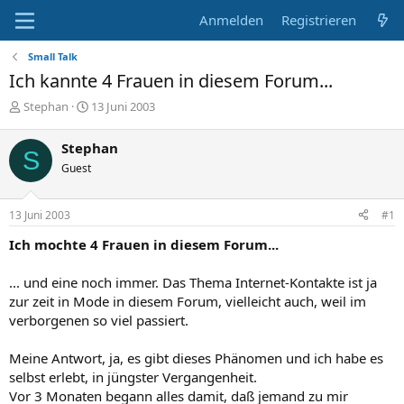
Anmelden
Registrieren
Small Talk
Ich kannte 4 Frauen in diesem Forum...
E
E
Stephan
13 Juni 2003
r
r
s
s
Stephan
S
t
t
Guest
e
e
l
l
l
l
13 Juni 2003
#1
e
t
r
a
Ich mochte 4 Frauen in diesem Forum...
m
... und eine noch immer. Das Thema Internet-Kontakte ist ja
zur zeit in Mode in diesem Forum, vielleicht auch, weil im
verborgenen so viel passiert.
Meine Antwort, ja, es gibt dieses Phänomen und ich habe es
selbst erlebt, in jüngster Vergangenheit.
Vor 3 Monaten begann alles damit, daß jemand zu mir