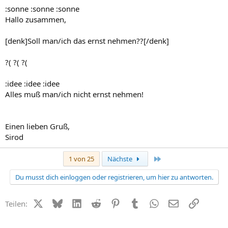
:sonne :sonne :sonne
Hallo zusammen,
[denk]Soll man/ich das ernst nehmen??[/denk]
?( ?( ?(
:idee :idee :idee
Alles muß man/ich nicht ernst nehmen!
Einen lieben Gruß,
Sirod
Letzte
1 von 25
Nächste
Du musst dich einloggen oder registrieren, um hier zu antworten.
X (Twitter)
Bluesky
LinkedIn
Reddit
Pinterest
Tumblr
WhatsApp
E-Mail
Link
Teilen: