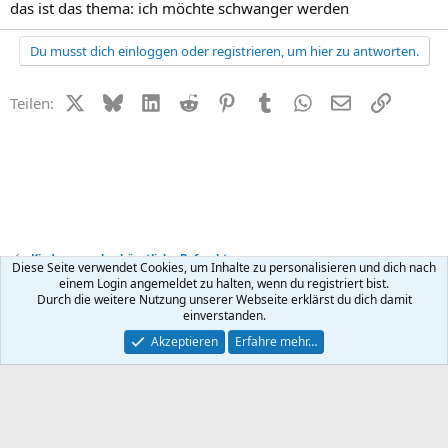
das ist das thema: ich möchte schwanger werden
Du musst dich einloggen oder registrieren, um hier zu antworten.
X (Twitter)
Bluesky
LinkedIn
Reddit
Pinterest
Tumblr
WhatsApp
E-Mail
Link
Teilen:
Kinderwunsch + künstliche Befruchtung
Diese Seite verwendet Cookies, um Inhalte zu personalisieren und dich nach
einem Login angemeldet zu halten, wenn du registriert bist.
Durch die weitere Nutzung unserer Webseite erklärst du dich damit
Kontakt
Nutzungsbedingungen
Datenschutz
Hilfe
R
einverstanden.
S
S
®
Community platform by XenForo
© 2010-2026 XenForo Ltd.
Akzeptieren
Erfahre mehr…