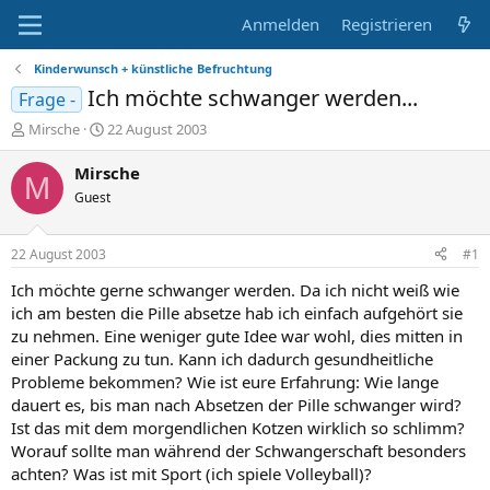
Anmelden
Registrieren
Kinderwunsch + künstliche Befruchtung
Ich möchte schwanger werden...
Frage -
E
E
Mirsche
22 August 2003
r
r
s
s
Mirsche
M
t
t
Guest
e
e
l
l
l
l
22 August 2003
#1
e
t
r
a
Ich möchte gerne schwanger werden. Da ich nicht weiß wie
m
ich am besten die Pille absetze hab ich einfach aufgehört sie
zu nehmen. Eine weniger gute Idee war wohl, dies mitten in
einer Packung zu tun. Kann ich dadurch gesundheitliche
Probleme bekommen? Wie ist eure Erfahrung: Wie lange
dauert es, bis man nach Absetzen der Pille schwanger wird?
Ist das mit dem morgendlichen Kotzen wirklich so schlimm?
Worauf sollte man während der Schwangerschaft besonders
achten? Was ist mit Sport (ich spiele Volleyball)?