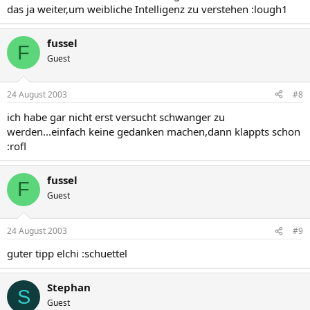
das ja weiter,um weibliche Intelligenz zu verstehen :lough1
fussel
F
Guest
24 August 2003
#8
ich habe gar nicht erst versucht schwanger zu
werden...einfach keine gedanken machen,dann klappts schon
:rofl
fussel
F
Guest
24 August 2003
#9
guter tipp elchi :schuettel
Stephan
S
Guest