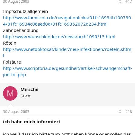
30 August 2003
#17
Impfschutz allgemein
http://www.famiscola.de/navigationlinks/01fc16934b100730
4/01fc16934c06aed0d/01fc169352072d234.html
Zahnbehandlung
http://www.wunschkinder.de/news/arch1099/13.html
Röteln
http://www.netdoktor.at/kinder/neu/infektionen/roeteln.shtm
l
Folsäure
http://www.scriptoria.de/gesundheit/artikel/schwangerschaft-
jod-fol.php
Mirsche
M
Guest
30 August 2003
#18
ich habe mich informiert
ich weiß dass ich hätte zum Arzt gehen könne oder sollen das