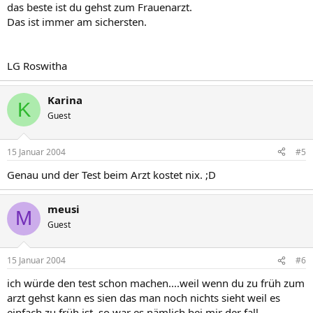
das beste ist du gehst zum Frauenarzt.
Das ist immer am sichersten.
LG Roswitha
Karina
K
Guest
15 Januar 2004
#5
Genau und der Test beim Arzt kostet nix. ;D
meusi
M
Guest
15 Januar 2004
#6
ich würde den test schon machen....weil wenn du zu früh zum
arzt gehst kann es sien das man noch nichts sieht weil es
einfach zu früh ist..so war es nämlich bei mir der fall...