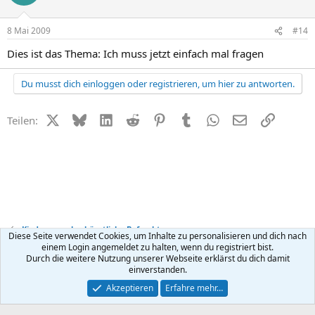
8 Mai 2009
#14
Dies ist das Thema: Ich muss jetzt einfach mal fragen
Du musst dich einloggen oder registrieren, um hier zu antworten.
X (Twitter)
Bluesky
LinkedIn
Reddit
Pinterest
Tumblr
WhatsApp
E-Mail
Link
Teilen:
Kinderwunsch + künstliche Befruchtung
Diese Seite verwendet Cookies, um Inhalte zu personalisieren und dich nach
einem Login angemeldet zu halten, wenn du registriert bist.
Durch die weitere Nutzung unserer Webseite erklärst du dich damit
Kontakt
Nutzungsbedingungen
Datenschutz
Hilfe
R
einverstanden.
S
S
®
Community platform by XenForo
© 2010-2026 XenForo Ltd.
Akzeptieren
Erfahre mehr…