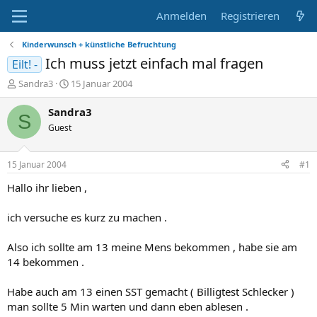
Anmelden
Registrieren
Kinderwunsch + künstliche Befruchtung
Ich muss jetzt einfach mal fragen
Eilt! -
E
E
Sandra3
15 Januar 2004
r
r
s
s
Sandra3
S
t
t
Guest
e
e
l
l
l
l
15 Januar 2004
#1
e
t
r
a
Hallo ihr lieben ,
m
ich versuche es kurz zu machen .
Also ich sollte am 13 meine Mens bekommen , habe sie am
14 bekommen .
Habe auch am 13 einen SST gemacht ( Billigtest Schlecker )
man sollte 5 Min warten und dann eben ablesen .