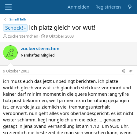
Anmelden
Registrieren
Small Talk
ich platz gleich vor wut!
Schock! -
E
E
zuckersternchen
9 Oktober 2003
r
r
s
s
zuckersternchen
t
t
Namhaftes Mitglied
e
e
l
l
l
l
9 Oktober 2003
#1
e
t
r
a
ich muss euch das jetzt unbedingt berichten. ich platze
m
wirklich gleich vor wut. ich glaub ich steh kurz vor mord und
keiner darf mir im moment in die quere kommen :angryfire
hab post bekommen, weil ja mein ex in berufung gegangen
ist. er wurde ja zu ziemlich viel trennungsunterhalt
verdonnert. nun geht alles vors oberlandesgericht. es ist nicht
weiter schlimm, liegt nur gleich um die ecke .... genauer
gesagt in jena :wand verhandlung ist am 1.12. um 9.30 uhr.
so ziemlich die beste zeit die man sich wünschen kann, wenn