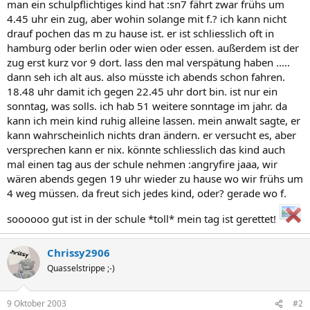
man ein schulpflichtiges kind hat :sn7 fährt zwar frühs um
4.45 uhr ein zug, aber wohin solange mit f.? ich kann nicht
drauf pochen das m zu hause ist. er ist schliesslich oft in
hamburg oder berlin oder wien oder essen. außerdem ist der
zug erst kurz vor 9 dort. lass den mal verspätung haben .....
dann seh ich alt aus. also müsste ich abends schon fahren.
18.48 uhr damit ich gegen 22.45 uhr dort bin. ist nur ein
sonntag, was solls. ich hab 51 weitere sonntage im jahr. da
kann ich mein kind ruhig alleine lassen. mein anwalt sagte, er
kann wahrscheinlich nichts dran ändern. er versucht es, aber
versprechen kann er nix. könnte schliesslich das kind auch
mal einen tag aus der schule nehmen :angryfire jaaa, wir
wären abends gegen 19 uhr wieder zu hause wo wir frühs um
4 weg müssen. da freut sich jedes kind, oder? gerade wo f.
soooooo gut ist in der schule *toll* mein tag ist gerettet!
Chrissy2906
Quasselstrippe ;-)
9 Oktober 2003
#2