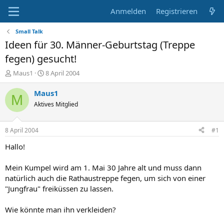
Anmelden
Registrieren
Small Talk
Ideen für 30. Männer-Geburtstag (Treppe
fegen) gesucht!
E
E
Maus1
8 April 2004
r
r
s
s
Maus1
M
t
t
Aktives Mitglied
e
e
l
l
l
l
8 April 2004
#1
e
t
r
a
Hallo!
m
Mein Kumpel wird am 1. Mai 30 Jahre alt und muss dann
natürlich auch die Rathaustreppe fegen, um sich von einer
"Jungfrau" freiküssen zu lassen.
Wie könnte man ihn verkleiden?