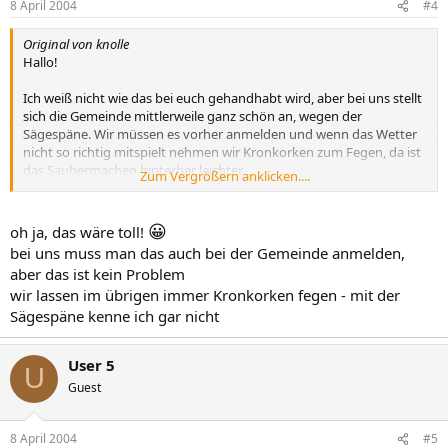
8 April 2004
#4
Original von knolle
Hallo!
Ich weiß nicht wie das bei euch gehandhabt wird, aber bei uns stellt
sich die Gemeinde mittlerweile ganz schön an, wegen der
Sägespäne. Wir müssen es vorher anmelden und wenn das Wetter
nicht so richtig mitspielt nehmen wir Kronkorken zum Fegen, da ist
das Saubermachen hinterher leichter.
Zum Vergrößern anklicken....
Den Maikäfer find ich echt ne tolle Idee, da ich schneiderin bin werd
ich mal sehen ob ich eine einfache Anleitung dafür finde. Ich melde
😀
oh ja, das wäre toll!
mich dann über Ostern nochmal.
bei uns muss man das auch bei der Gemeinde anmelden,
aber das ist kein Problem
Liebe Grüße
wir lassen im übrigen immer Kronkorken fegen - mit der
Sägespäne kenne ich gar nicht
User 5
U
Guest
8 April 2004
#5