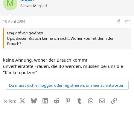
M
Aktives Mitglied
10 April 2004
#11
Original von goldrosi
Ups, diesen Brauch kenne ich nicht. Woher kommt denn der
Brauch?
keine Ahnung, woher der Brauch kommt
unverheiratete Frauen, die 30 werden, müssen bei uns die
"Klinken putzen"
Du musst dich einloggen oder registrieren, um hier zu antworten.
X (Twitter)
Bluesky
LinkedIn
Reddit
Pinterest
Tumblr
WhatsApp
E-Mail
Link
Teilen: