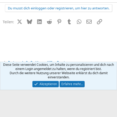
Du musst dich einloggen oder registrieren, um hier zu antworten.
X (Twitter)
Bluesky
LinkedIn
Reddit
Pinterest
Tumblr
WhatsApp
E-Mail
Link
Teilen:
Partnerschafts-Probleme - Hilfe + Beratung
Diese Seite verwendet Cookies, um Inhalte zu personalisieren und dich nach
einem Login angemeldet zu halten, wenn du registriert bist.
Durch die weitere Nutzung unserer Webseite erklärst du dich damit
Kontakt
Nutzungsbedingungen
Datenschutz
Hilfe
R
einverstanden.
S
S
®
Community platform by XenForo
© 2010-2026 XenForo Ltd.
Akzeptieren
Erfahre mehr…