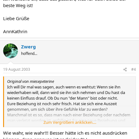
beste Weg ist!
Liebe Grüße
AnnKathrin
Zwerg
hoffend...
19 August 2003
#4
Original von miesepeterine
Ich will Dir mal was sagen, auch wenn es wehtut: Wenn sie ihn
wiederhaben will, dann wird sie ihn sich nehmen und Du hast da
keinen Einfluss drauf. Ob Du nun "der Mann" bist oder nicht.
Eure Beziehung ist noch sehr frisch. Hat sie sich eine Auszeit
genommen, um sich über ihre Gefühle klar zu werden?
Manchmal ist es so, dass man nach einer Beziehung oder nachdem
man verletzt worden ist, anfällig ist für eine neue Beziehung und
Zum Vergrößern anklicken....
sich dann nicht die Zeit nimmt, die man eigentlich dringend
braucht. Das geschieht nicht böswillig. Man verwechselt nur dieses
Wie wahr, wie wahr!!! Besser hätte ich es nicht ausdrücken
"Wohlfühlen" mit "Verliebtsein". Und daher geht man schnell eine