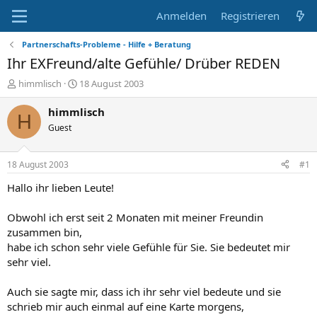
Anmelden
Registrieren
Partnerschafts-Probleme - Hilfe + Beratung
Ihr EXFreund/alte Gefühle/ Drüber REDEN
E
E
himmlisch
18 August 2003
r
r
s
s
himmlisch
H
t
t
Guest
e
e
l
l
l
l
18 August 2003
#1
e
t
r
a
Hallo ihr lieben Leute!
m
Obwohl ich erst seit 2 Monaten mit meiner Freundin
zusammen bin,
habe ich schon sehr viele Gefühle für Sie. Sie bedeutet mir
sehr viel.
Auch sie sagte mir, dass ich ihr sehr viel bedeute und sie
schrieb mir auch einmal auf eine Karte morgens,