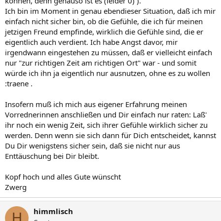
können, denn genauso ist es (leider 0) ).
neue Partnerschaft ein. Bis man merkt, dass der Andere doch lieber
Ich bin im Moment in genau ebendieser Situation, daß ich mir
ein guter Freund geblieben wäre.
einfach nicht sicher bin, ob die Gefühle, die ich für meinen
jetzigen Freund empfinde, wirklich die Gefühle sind, die er
eigentlich auch verdient. Ich habe Angst davor, mir
irgendwann eingestehen zu müssen, daß er vielleicht einfach
nur "zur richtigen Zeit am richtigen Ort" war - und somit
würde ich ihn ja eigentlich nur ausnutzen, ohne es zu wollen
:traene .
Insofern muß ich mich aus eigener Erfahrung meinen
Vorrednerinnen anschließen und Dir einfach nur raten: Laß'
ihr noch ein wenig Zeit, sich ihrer Gefühle wirklich sicher zu
werden. Denn wenn sie sich dann für Dich entscheidet, kannst
Du Dir wenigstens sicher sein, daß sie nicht nur aus
Enttäuschung bei Dir bleibt.
Kopf hoch und alles Gute wünscht
Zwerg
himmlisch
H