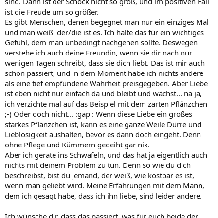
sind. Dann ist der Schock nicht so groß, und im positiven Fall
ist die Freude um so größer.
Es gibt Menschen, denen begegnet man nur ein einziges Mal
und man weiß: der/die ist es. Ich halte das für ein wichtiges
Gefühl, dem man unbedingt nachgehen sollte. Deswegen
verstehe ich auch deine Freundin, wenn sie dir nach nur
wenigen Tagen schreibt, dass sie dich liebt. Das ist mir auch
schon passiert, und in dem Moment habe ich nichts andere
als eine tief empfundene Wahrheit preisgegeben. Aber Liebe
ist eben nicht nur einfach da und bleibt und wächst... na ja,
ich verzichte mal auf das Beispiel mit dem zarten Pflänzchen
;-) Oder doch nicht... :gap : Wenn diese Liebe ein großes
starkes Pflänzchen ist, kann es eine ganze Weile Dürre und
Lieblosigkeit aushalten, bevor es dann doch eingeht. Denn
ohne Pflege und Kümmern gedeiht gar nix.
Aber ich gerate ins Schwafeln, und das hat ja eigentlich auch
nichts mit deinem Problem zu tun. Denn so wie du dich
beschreibst, bist du jemand, der weiß, wie kostbar es ist,
wenn man geliebt wird. Meine Erfahrungen mit dem Mann,
dem ich gesagt habe, dass ich ihn liebe, sind leider andere.
Ich wünsche dir, dass das passiert, was für euch beide der