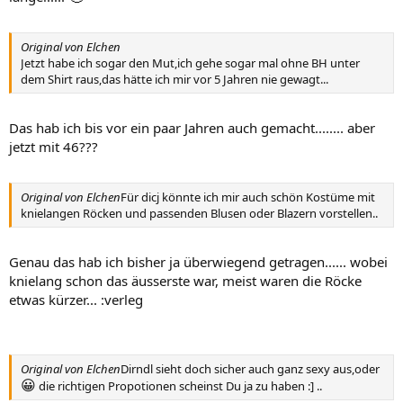
Original von Elchen
Jetzt habe ich sogar den Mut,ich gehe sogar mal ohne BH unter
dem Shirt raus,das hätte ich mir vor 5 Jahren nie gewagt...
Das hab ich bis vor ein paar Jahren auch gemacht........ aber
jetzt mit 46???
Original von Elchen
Für dicj könnte ich mir auch schön Kostüme mit
knielangen Röcken und passenden Blusen oder Blazern vorstellen..
Genau das hab ich bisher ja überwiegend getragen...... wobei
knielang schon das äusserste war, meist waren die Röcke
etwas kürzer... :verleg
Original von Elchen
Dirndl sieht doch sicher auch ganz sexy aus,oder
😀
die richtigen Propotionen scheinst Du ja zu haben :] ..