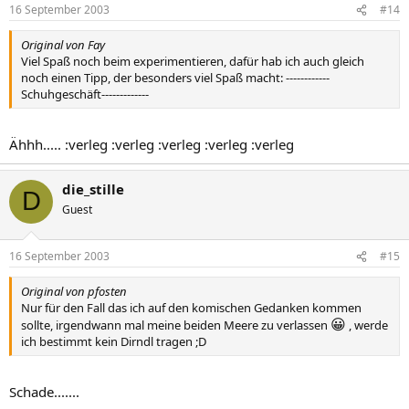
16 September 2003
#14
Original von Fay
Viel Spaß noch beim experimentieren, dafür hab ich auch gleich
noch einen Tipp, der besonders viel Spaß macht: ------------
Schuhgeschäft-------------
Ähhh..... :verleg :verleg :verleg :verleg :verleg
die_stille
D
Guest
16 September 2003
#15
Original von pfosten
Nur für den Fall das ich auf den komischen Gedanken kommen
😀
sollte, irgendwann mal meine beiden Meere zu verlassen
, werde
ich bestimmt kein Dirndl tragen ;D
Schade.......