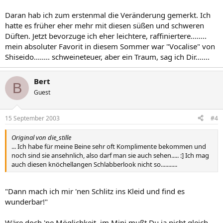
Daran hab ich zum erstenmal die Veränderung gemerkt. Ich
hatte es früher eher mehr mit diesen süßen und schweren
Düften. Jetzt bevorzuge ich eher leichtere, raffiniertere........
mein absoluter Favorit in diesem Sommer war "Vocalise" von
Shiseido........ schweineteuer, aber ein Traum, sag ich Dir.......
Bert
B
Guest
15 September 2003
#4
Original von die_stille
... Ich habe für meine Beine sehr oft Komplimente bekommen und
noch sind sie ansehnlich, also darf man sie auch sehen..... :] Ich mag
auch diesen knöchellangen Schlabberlook nicht so...........
"Dann mach ich mir 'nen Schlitz ins Kleid und find es
wunderbar!"
Wäre doch 'ne Möglichkeit, im Mini mußt Du ja nicht gleich