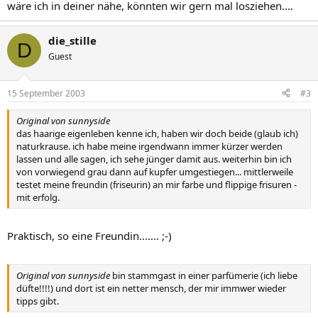
wäre ich in deiner nähe, könnten wir gern mal losziehen....
die_stille
D
Guest
15 September 2003
#3
Original von sunnyside
das haarige eigenleben kenne ich, haben wir doch beide (glaub ich)
naturkrause. ich habe meine irgendwann immer kürzer werden
lassen und alle sagen, ich sehe jünger damit aus. weiterhin bin ich
von vorwiegend grau dann auf kupfer umgestiegen... mittlerweile
testet meine freundin (friseurin) an mir farbe und flippige frisuren -
mit erfolg.
Praktisch, so eine Freundin....... ;-)
Original von sunnyside
bin stammgast in einer parfümerie (ich liebe
düfte!!!!) und dort ist ein netter mensch, der mir immwer wieder
tipps gibt.