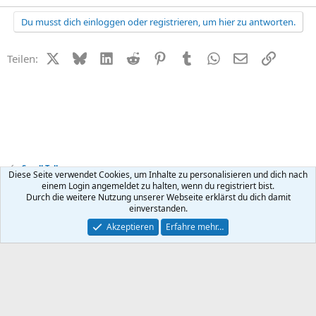
Du musst dich einloggen oder registrieren, um hier zu antworten.
X (Twitter)
Bluesky
LinkedIn
Reddit
Pinterest
Tumblr
WhatsApp
E-Mail
Link
Teilen:
Small Talk
Diese Seite verwendet Cookies, um Inhalte zu personalisieren und dich nach
einem Login angemeldet zu halten, wenn du registriert bist.
Durch die weitere Nutzung unserer Webseite erklärst du dich damit
Kontakt
Nutzungsbedingungen
Datenschutz
Hilfe
R
einverstanden.
S
S
®
Community platform by XenForo
© 2010-2026 XenForo Ltd.
Akzeptieren
Erfahre mehr…