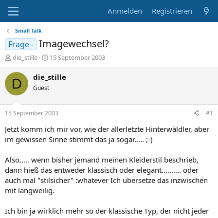
Anmelden
Registrieren
Small Talk
Imagewechsel?
Frage -
E
E
die_stille
15 September 2003
r
r
s
s
die_stille
D
t
t
Guest
e
e
l
l
l
l
15 September 2003
#1
e
t
r
a
Jetzt komm ich mir vor, wie der allerletzte Hinterwäldler, aber
m
im gewissen Sinne stimmt das ja sogar..... ;-)
Also..... wenn bisher jemand meinen Kleiderstil beschrieb,
dann hieß das entweder klassisch oder elegant.......... oder
auch mal "stilsicher" :whatever Ich übersetze das inzwischen
mit langweilig.
Ich bin ja wirklich mehr so der klassische Typ, der nicht jeder