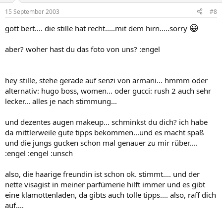
15 September 2003
#8
😀
gott bert.... die stille hat recht.....mit dem hirn.....sorry
aber? woher hast du das foto von uns? :engel
hey stille, stehe gerade auf senzi von armani... hmmm oder
alternativ: hugo boss, women... oder gucci: rush 2 auch sehr
lecker... alles je nach stimmung...
und dezentes augen makeup... schminkst du dich? ich habe
da mittlerweile gute tipps bekommen...und es macht spaß
und die jungs gucken schon mal genauer zu mir rüber....
:engel :engel :unsch
also, die haarige freundin ist schon ok. stimmt.... und der
nette visagist in meiner parfümerie hilft immer und es gibt
eine klamottenladen, da gibts auch tolle tipps.... also, raff dich
auf....