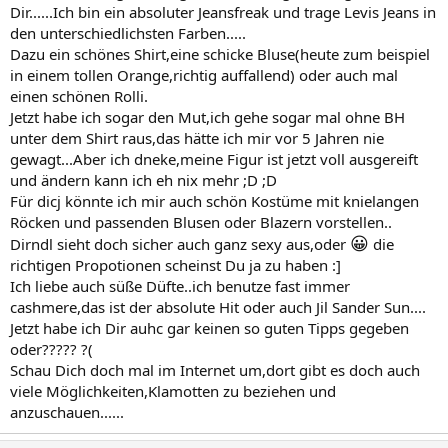
Dir......Ich bin ein absoluter Jeansfreak und trage Levis Jeans in
den unterschiedlichsten Farben.....
Dazu ein schönes Shirt,eine schicke Bluse(heute zum beispiel
in einem tollen Orange,richtig auffallend) oder auch mal
einen schönen Rolli.
Jetzt habe ich sogar den Mut,ich gehe sogar mal ohne BH
unter dem Shirt raus,das hätte ich mir vor 5 Jahren nie
gewagt...Aber ich dneke,meine Figur ist jetzt voll ausgereift
und ändern kann ich eh nix mehr ;D ;D
Für dicj könnte ich mir auch schön Kostüme mit knielangen
Röcken und passenden Blusen oder Blazern vorstellen..
😀
Dirndl sieht doch sicher auch ganz sexy aus,oder
die
richtigen Propotionen scheinst Du ja zu haben :]
Ich liebe auch süße Düfte..ich benutze fast immer
cashmere,das ist der absolute Hit oder auch Jil Sander Sun....
Jetzt habe ich Dir auhc gar keinen so guten Tipps gegeben
oder????? ?(
Schau Dich doch mal im Internet um,dort gibt es doch auch
viele Möglichkeiten,Klamotten zu beziehen und
anzuschauen......