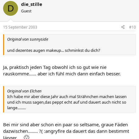
die_stille
D
Guest
15 September 2003
#10
Original von sunnyside
und dezentes augen makeup... schminkst du dich?
Ja, praktisch jeden Tag obwohl ich so gut wie nie
rauskomme...... aber ich fühl mich dann einfach besser.
Original von Elchen
Ich habe mir aber diese Jahr auch mal Strähnchen machen lassen
und ich muss sagen,das peppt echt auf und dauert auch nicht so
lange.........
Bei mir sind aber schon ein paar so seltsame, graue Fäden
dazwischen........ ?( :angryfire da dauert das dann bestimmt
🙁
länger.....