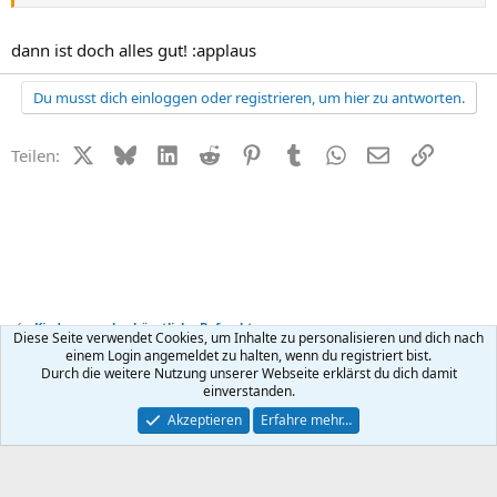
dann ist doch alles gut! :applaus
Du musst dich einloggen oder registrieren, um hier zu antworten.
X (Twitter)
Bluesky
LinkedIn
Reddit
Pinterest
Tumblr
WhatsApp
E-Mail
Link
Teilen:
Kinderwunsch + künstliche Befruchtung
Diese Seite verwendet Cookies, um Inhalte zu personalisieren und dich nach
einem Login angemeldet zu halten, wenn du registriert bist.
Durch die weitere Nutzung unserer Webseite erklärst du dich damit
Kontakt
Nutzungsbedingungen
Datenschutz
Hilfe
R
einverstanden.
S
S
®
Community platform by XenForo
© 2010-2026 XenForo Ltd.
Akzeptieren
Erfahre mehr…