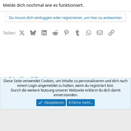
Melde dich nochmal wie es funktioniert.
Du musst dich einloggen oder registrieren, um hier zu antworten.
X (Twitter)
Bluesky
LinkedIn
Reddit
Pinterest
Tumblr
WhatsApp
E-Mail
Link
Teilen:
Baby stillen + Stillberatung
Diese Seite verwendet Cookies, um Inhalte zu personalisieren und dich nach
einem Login angemeldet zu halten, wenn du registriert bist.
Durch die weitere Nutzung unserer Webseite erklärst du dich damit
Kontakt
Nutzungsbedingungen
Datenschutz
Hilfe
R
einverstanden.
S
S
®
Community platform by XenForo
© 2010-2026 XenForo Ltd.
Akzeptieren
Erfahre mehr…