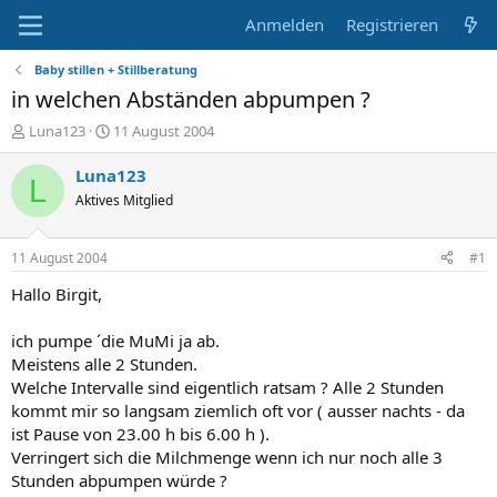
Anmelden
Registrieren
Baby stillen + Stillberatung
in welchen Abständen abpumpen ?
E
E
Luna123
11 August 2004
r
r
s
s
Luna123
L
t
t
Aktives Mitglied
e
e
l
l
l
l
11 August 2004
#1
e
t
r
a
Hallo Birgit,
m
ich pumpe ´die MuMi ja ab.
Meistens alle 2 Stunden.
Welche Intervalle sind eigentlich ratsam ? Alle 2 Stunden
kommt mir so langsam ziemlich oft vor ( ausser nachts - da
ist Pause von 23.00 h bis 6.00 h ).
Verringert sich die Milchmenge wenn ich nur noch alle 3
Stunden abpumpen würde ?