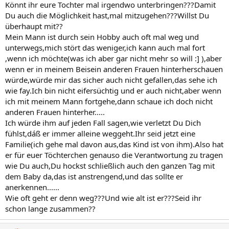
Könnt ihr eure Tochter mal irgendwo unterbringen???Damit
Du auch die Möglichkeit hast,mal mitzugehen???Willst Du
überhaupt mit??
Mein Mann ist durch sein Hobby auch oft mal weg und
unterwegs,mich stört das weniger,ich kann auch mal fort
,wenn ich möchte(was ich aber gar nicht mehr so will :] ),aber
wenn er in meinem Beisein anderen Frauen hinterherschauen
würde,würde mir das sicher auch nicht gefallen,das sehe ich
wie fay.Ich bin nicht eifersüchtig und er auch nicht,aber wenn
ich mit meinem Mann fortgehe,dann schaue ich doch nicht
anderen Frauen hinterher.....
Ich würde ihm auf jeden Fall sagen,wie verletzt Du Dich
fühlst,dáß er immer alleine weggeht.Ihr seid jetzt eine
Familie(ich gehe mal davon aus,das Kind ist von ihm).Also hat
er für euer Töchterchen genauso die Verantwortung zu tragen
wie Du auch,Du hockst schließlich auch den ganzen Tag mit
dem Baby da,das ist anstrengend,und das sollte er
anerkennen......
Wie oft geht er denn weg???Und wie alt ist er???Seid ihr
schon lange zusammen??