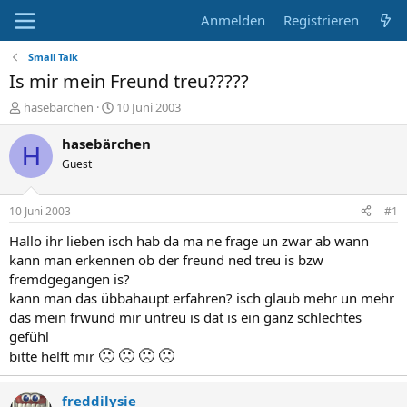
Anmelden
Registrieren
Small Talk
Is mir mein Freund treu?????
E
E
hasebärchen
10 Juni 2003
r
r
s
s
hasebärchen
H
t
t
Guest
e
e
l
l
l
l
10 Juni 2003
#1
e
t
r
a
Hallo ihr lieben isch hab da ma ne frage un zwar ab wann
m
kann man erkennen ob der freund ned treu is bzw
fremdgegangen is?
kann man das übbahaupt erfahren? isch glaub mehr un mehr
das mein frwund mir untreu is dat is ein ganz schlechtes
gefühl
🙁
🙁
🙁
🙁
bitte helft mir
freddilysie