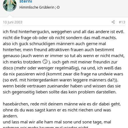
sterni
Himmlische Grüblerin ;-D
10 Juni 2003
#13
ich find hinterherguckn, weggehen und all das andere ist evtl.
nicht die frage ob oder ob nicht sondern das maß machts.
also ich guck schnuckligen männern auch gerne mal
hinterher, mein freund attraktiven frauen auch bestimmt
genauso (auch wenn er immer so tut als wenn er nicht macht,
🙄
ich merks trotzdem
). ioch geh mit meiner freundin zur
disco (mehr oder weniger regelmäßig), na und, ich weiß das
da nix passieren wird (kommt zwar die frage na undwie wars
(so evtl. mit hintergedanken waren leggere männers da?)).
wenn beide vertrauen zueinander haben und wissen das sie
sich gegenseitig lieben sollte das kein problem darstellen.
hasebärchen, rede mit deinem männe wie es dir dabei geht.
ohne ds du was sagst kann er es nicht riechen und was
ändern.
und lass mal wir alle ham mal sone und sone tage, mal
nehmen wir mehr krumm mal wieder nicht..