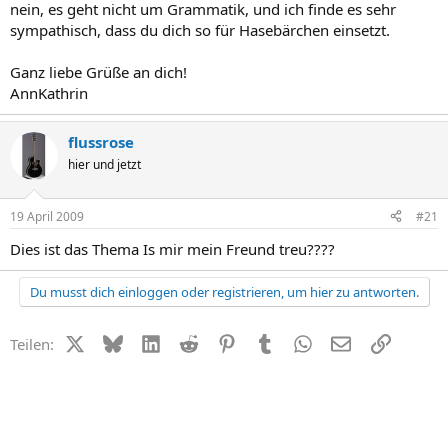
nein, es geht nicht um Grammatik, und ich finde es sehr
sympathisch, dass du dich so für Hasebärchen einsetzt.
Ganz liebe Grüße an dich!
AnnKathrin
flussrose
hier und jetzt
19 April 2009
#21
Dies ist das Thema Is mir mein Freund treu????
Du musst dich einloggen oder registrieren, um hier zu antworten.
X (Twitter)
Bluesky
LinkedIn
Reddit
Pinterest
Tumblr
WhatsApp
E-Mail
Link
Teilen: