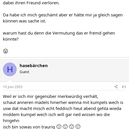
dabei ihren Freund verloren.
Da habe ich mich geschämt aber er hätte mir ja gleich sagen
können was sache ist.
warum hast du denn die Vermutung das er fremd gehen
könnte?
😛
hasebärchen
H
Guest
10 Juni 2003
#3
Weil er sich mir gegenüber merkwürdig verhält,
schaut anneren mädels hinerher wenna mit kumpels wech is
usw dat macht misch echt feddisch heut abend gehta wieda
middem kumpel wech isch will gar ned wissen wo die
hingehn
🙁
🙁
🙁
🙁
isch bin sowas von traurig