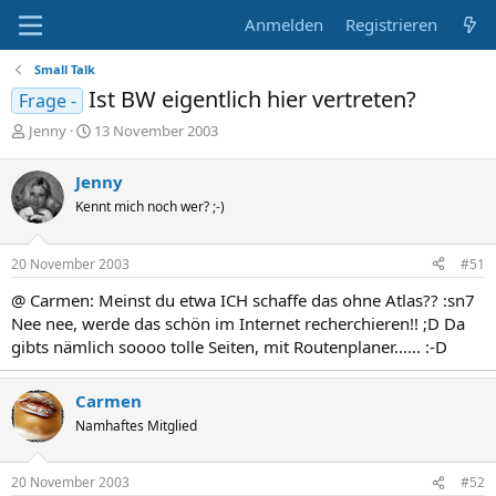
Anmelden
Registrieren
Small Talk
Ist BW eigentlich hier vertreten?
Frage -
E
E
Jenny
13 November 2003
r
r
s
s
Jenny
t
t
Kennt mich noch wer? ;-)
e
e
l
l
l
l
20 November 2003
#51
e
t
r
a
@ Carmen: Meinst du etwa ICH schaffe das ohne Atlas?? :sn7
m
Nee nee, werde das schön im Internet recherchieren!! ;D Da
gibts nämlich soooo tolle Seiten, mit Routenplaner...... :-D
Carmen
Namhaftes Mitglied
20 November 2003
#52