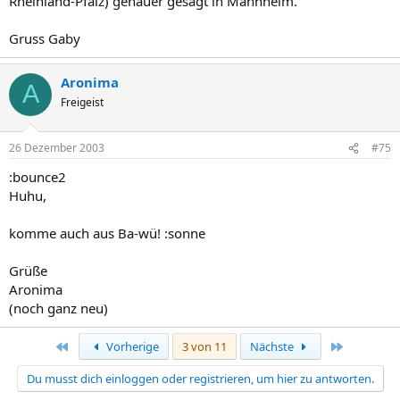
Rheinland-Pfalz) genauer gesagt in Mannheim.
Gruss Gaby
Aronima
A
Freigeist
26 Dezember 2003
#75
:bounce2
Huhu,
komme auch aus Ba-wü! :sonne
Grüße
Aronima
(noch ganz neu)
Erste
Letzte
Vorherige
3 von 11
Nächste
Du musst dich einloggen oder registrieren, um hier zu antworten.