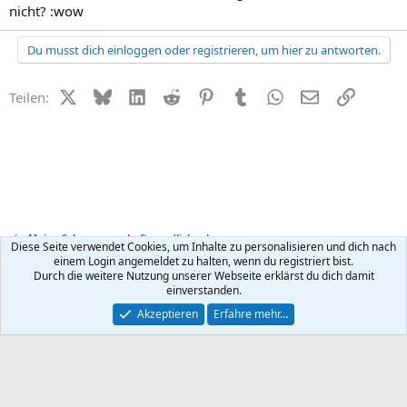
nicht? :wow
Du musst dich einloggen oder registrieren, um hier zu antworten.
X (Twitter)
Bluesky
LinkedIn
Reddit
Pinterest
Tumblr
WhatsApp
E-Mail
Link
Teilen:
Meine Schwangerschaft - endlich schwanger
Diese Seite verwendet Cookies, um Inhalte zu personalisieren und dich nach
einem Login angemeldet zu halten, wenn du registriert bist.
Durch die weitere Nutzung unserer Webseite erklärst du dich damit
Kontakt
Nutzungsbedingungen
Datenschutz
Hilfe
R
einverstanden.
S
S
®
Community platform by XenForo
© 2010-2026 XenForo Ltd.
Akzeptieren
Erfahre mehr…