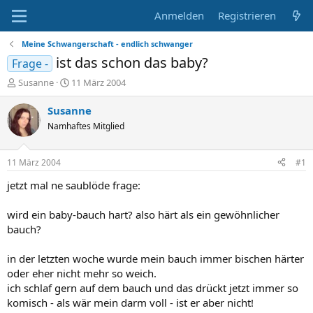
Anmelden
Registrieren
Meine Schwangerschaft - endlich schwanger
ist das schon das baby?
Frage -
E
E
Susanne
11 März 2004
r
r
s
s
Susanne
t
t
Namhaftes Mitglied
e
e
l
l
l
l
11 März 2004
#1
e
t
r
a
jetzt mal ne saublöde frage:
m
wird ein baby-bauch hart? also härt als ein gewöhnlicher
bauch?
in der letzten woche wurde mein bauch immer bischen härter
oder eher nicht mehr so weich.
ich schlaf gern auf dem bauch und das drückt jetzt immer so
komisch - als wär mein darm voll - ist er aber nicht!