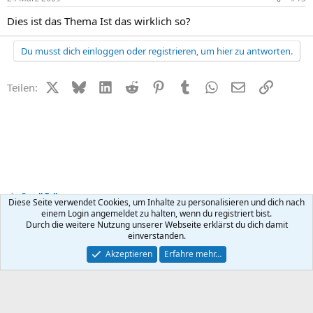
Dies ist das Thema Ist das wirklich so?
Du musst dich einloggen oder registrieren, um hier zu antworten.
X (Twitter)
Bluesky
LinkedIn
Reddit
Pinterest
Tumblr
WhatsApp
E-Mail
Link
Teilen:
Small Talk
Diese Seite verwendet Cookies, um Inhalte zu personalisieren und dich nach
einem Login angemeldet zu halten, wenn du registriert bist.
Durch die weitere Nutzung unserer Webseite erklärst du dich damit
Kontakt
Nutzungsbedingungen
Datenschutz
Hilfe
R
einverstanden.
S
S
®
Community platform by XenForo
© 2010-2026 XenForo Ltd.
Akzeptieren
Erfahre mehr…