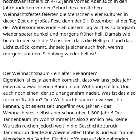
höchstwahrscheinlich 4-12 Jahre vorher. Aber auch in den
Jahrhunderten vor der Geburt des christlichen
Weihnachtsfestes feierten die Menschen vieler Kulturen in
dieser Zeit ein großes Fest, denn der 21. Dezember ist der Tag
der Wintersonnenwende – ab diesem Tag wird es so langsam
wieder später dunkel und morgens früher hell. Damals wie
heute freuen sich die Menschen, dass die Helligkeit und das
Licht zurück kommt. Ihr seid ja sicher auch froh, wenn’s
morgens auf dem Schulweg wieder hell ist!
Der Weihnachtsbaum - ein alter Bekannter?
Eigentlich ist es ja ziemlich komisch, dass wir uns jedes Jahr
einen ausgewachsenen Baum in die Wohnung stellen. Und
auch noch einen, der so unangenehm nadelt. Was ist das also
für eine Tradition? Den Weihnachtsbaum so wie wir ihn
kennen, gibt es erst seit ungefähr 400 Jahren - das
Weihnachtsfest selbst aber schon über 1.500 Jahre! Der
Tannenbaum im Wohnzimmer ist also ziemlich neu, seine
Wurzeln reichen jedoch weit in die Geschichte zurück:
Tannengrün diente zur Abwehr allen Unheils und war für die
Menschen ein Symbol für die Hoffnung auf den nahenden