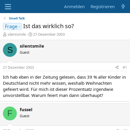
Anmelden
Registrieren
Small Talk
Ist das wirklich so?
Frage -
E
E
silentsmile
27 Dezember 2003
r
r
s
s
silentsmile
S
t
t
Guest
e
e
l
l
l
l
27 Dezember 2003
#1
e
t
r
a
Ich hab eben in der Zeitung gelesen, dass 39 % aller Kinder in
m
Deutschland nicht mehr wissen, weshalb Weihnachten
gefeiert wird. Für mich ist dieser Prozentsatz irgendwie
unvorstellbar. Warum feiert man dann überhaupt?
fussel
F
Guest