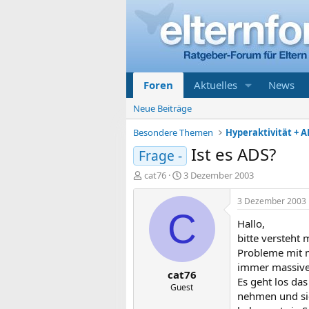
Foren
Aktuelles
News
Neue Beiträge
Besondere Themen
Hyperaktivität + A
Ist es ADS?
Frage -
E
E
cat76
3 Dezember 2003
r
r
s
s
3 Dezember 2003
t
t
C
Hallo,
e
e
l
l
bitte versteht 
l
l
Probleme mit m
e
t
immer massive
cat76
r
a
Es geht los das
m
Guest
nehmen und sie