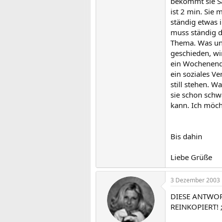
bekommt sie Sac
ist 2 min. Sie 
ständig etwas 
muss ständig d
Thema. Was uns
geschieden, wir
ein Wochenende
ein soziales Ve
still stehen. W
sie schon schw
kann. Ich möcht
Bis dahin
Liebe Grüße
3 Dezember 2003
DIESE ANTWOR
REINKOPIERT! ;