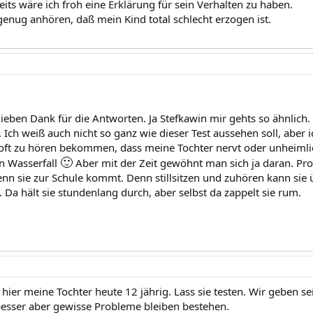
eits wäre ich froh eine Erklärung für sein Verhalten zu haben.
genug anhören, daß mein Kind total schlecht erzogen ist.
 lieben Dank für die Antworten. Ja Stefkawin mir gehts so ähnlic
Ich weiß auch nicht so ganz wie dieser Test aussehen soll, aber 
oft zu hören bekommen, dass meine Tochter nervt oder unheimlich
🙂
in Wasserfall
Aber mit der Zeit gewöhnt man sich ja daran. Pro
n sie zur Schule kommt. Denn stillsitzen und zuhören kann sie ü
 Da hält sie stundenlang durch, aber selbst da zappelt sie rum.
hier meine Tochter heute 12 jährig. Lass sie testen. Wir geben seit
besser aber gewisse Probleme bleiben bestehen.