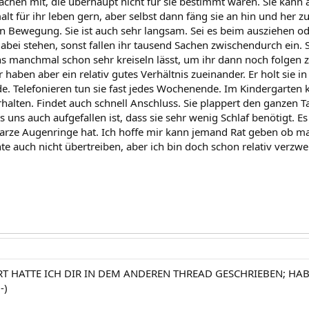
hen mit, die überhaupt nicht für sie bestimmt waren. Sie kann abs
malt für ihr leben gern, aber selbst dann fäng sie an hin und her 
in Bewegung. Sie ist auch sehr langsam. Sei es beim ausziehen 
abei stehen, sonst fallen ihr tausend Sachen zwischendurch ein. 
 manchmal schon sehr kreiseln lässt, um ihr dann noch folgen zu
 haben aber ein relativ gutes Verhältnis zueinander. Er holt sie
. Telefonieren tun sie fast jedes Wochenende. Im Kindergarten k
rhalten. Findet auch schnell Anschluss. Sie plappert den ganzen 
as uns auch aufgefallen ist, dass sie sehr wenig Schlaf benötigt. E
arze Augenringe hat. Ich hoffe mir kann jemand Rat geben ob ma
e auch nicht übertreiben, aber ich bin doch schon relativ verzwei
T HATTE ICH DIR IN DEM ANDEREN THREAD GESCHRIEBEN; HAB
-)