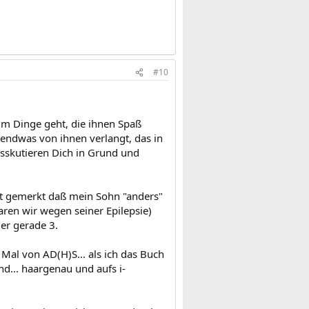
#10
um Dinge geht, die ihnen Spaß
endwas von ihnen verlangt, das in
isskutieren Dich in Grund und
lt gemerkt daß mein Sohn "anders"
aren wir wegen seiner Epilepsie)
er gerade 3.
Mal von AD(H)S... als ich das Buch
ind... haargenau und aufs i-