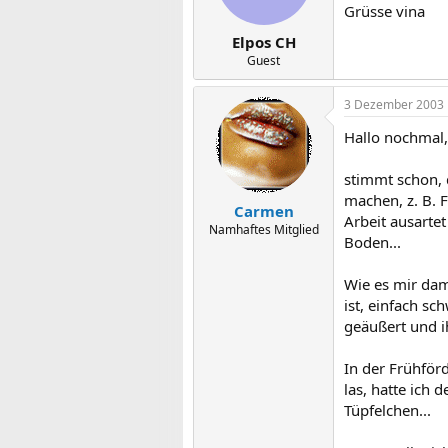
Grüsse vina
Elpos CH
Guest
3 Dezember 2003
Hallo nochmal,
stimmt schon, 
machen, z. B. 
Carmen
Arbeit ausarte
Namhaftes Mitglied
Boden...
Wie es mir dam
ist, einfach sc
geäußert und i
In der Frühför
las, hatte ich 
Tüpfelchen...