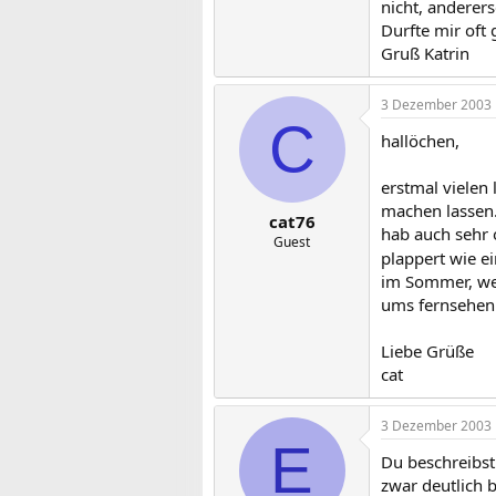
nicht, anderers
Durfte mir oft 
Gruß Katrin
3 Dezember 2003
C
hallöchen,
erstmal vielen
machen lassen. 
cat76
hab auch sehr 
Guest
plappert wie e
im Sommer, wen
ums fernsehen.
Liebe Grüße
cat
3 Dezember 2003
E
Du beschreibst 
zwar deutlich 