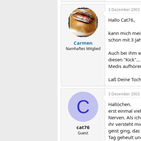
3 Dezember 2003
Hallo Cat76,
kann mich mein
schon mit 3 Jah
Carmen
Namhaftes Mitglied
Auch bei ihm w
diesen "Kick".
Medis aufhören
Laß Deine Tocht
3 Dezember 2003
C
Hallöchen.
erst einmal vie
Nerven. Als ic
ihr versteht mi
cat76
geist ging, da
Guest
Tag geheult un