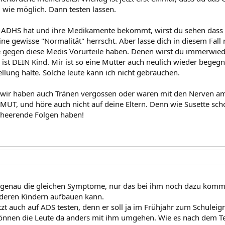
l wie möglich. Dann testen lassen.
 ADHS hat und ihre Medikamente bekommt, wirst du sehen dass 
ine gewisse "Normalität" herrscht. Aber lasse dich in diesem Fall
 gegen diese Medis Vorurteile haben. Denen wirst du immerwied
Es ist DEIN Kind. Mir ist so eine Mutter auch neulich wieder begeg
ellung halte. Solche leute kann ich nicht gebrauchen.
t wir haben auch Tränen vergossen oder waren mit den Nerven am
 MUT, und höre auch nicht auf deine Eltern. Denn wie Susette scho
heerende Folgen haben!
genau die gleichen Symptome, nur das bei ihm noch dazu kommt,
deren Kindern aufbauen kann.
etzt auch auf ADS testen, denn er soll ja im Frühjahr zum Schuleig
 können die Leute da anders mit ihm umgehen. Wie es nach dem Te