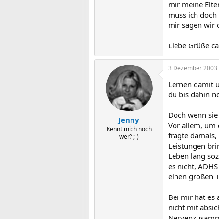
mir meine Elter
muss ich doch 
mir sagen wir 
Liebe Grüße ca
3 Dezember 2003
Lernen damit u
du bis dahin n
Doch wenn sie 
Jenny
Vor allem, um d
Kennt mich noch
fragte damals, 
wer? ;-)
Leistungen brin
Leben lang soz
es nicht, ADHS
einen großen Te
Bei mir hat es
nicht mit absi
Nervenzusammen