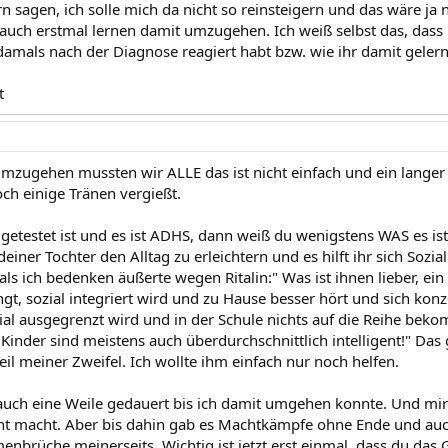
n sagen, ich solle mich da nicht so reinsteigern und das wäre ja
auch erstmal lernen damit umzugehen. Ich weiß selbst das, dass n
damals nach der Diagnose reagiert habt bzw. wie ihr damit gele
t
mzugehen mussten wir ALLE das ist nicht einfach und ein langer 
och einige Tränen vergießt.
getestet ist und es ist ADHS, dann weiß du wenigstens WAS es is
einer Tochter den Alltag zu erleichtern und es hilft ihr sich Sozia
als ich bedenken äußerte wegen Ritalin:" Was ist ihnen lieber, ein
gt, sozial integriert wird und zu Hause besser hört und sich konze
ial ausgegrenzt wird und in der Schule nichts auf die Reihe bekom
 Kinder sind meistens auch überdurchschnittlich intelligent!" Das
il meiner Zweifel. Ich wollte ihm einfach nur noch helfen.
 auch eine Weile gedauert bis ich damit umgehen konnte. Und mir
cht macht. Aber bis dahin gab es Machtkämpfe ohne Ende und auc
brüche meinerseits. Wichtig ist jetzt erst einmal, dass du das