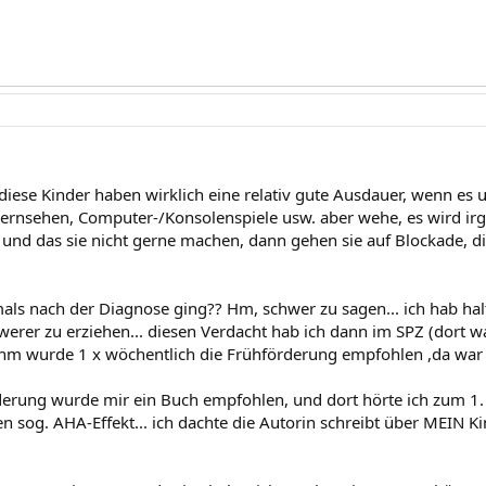
diese Kinder haben wirklich eine relativ gute Ausdauer, wenn es 
Fernsehen, Computer-/Konsolenspiele usw. aber wehe, es wird irg
t und das sie nicht gerne machen, dann gehen sie auf Blockade, d
als nach der Diagnose ging?? Hm, schwer zu sagen... ich hab ha
hwerer zu erziehen... diesen Verdacht hab ich dann im SPZ (dort w
hm wurde 1 x wöchentlich die Frühförderung empfohlen ,da war 
derung wurde mir ein Buch empfohlen, und dort hörte ich zum 1. 
den sog. AHA-Effekt... ich dachte die Autorin schreibt über MEIN K