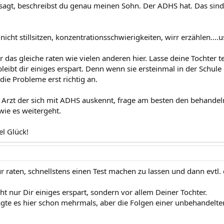
esagt, beschreibst du genau meinen Sohn. Der ADHS hat. Das sind 
nicht stillsitzen, konzentrationsschwierigkeiten, wirr erzählen....
r das gleiche raten wie vielen anderen hier. Lasse deine Tochter t
eibt dir einiges erspart. Denn wenn sie ersteinmal in der Schul
die Probleme erst richtig an.
Arzt der sich mit ADHS auskennt, frage am besten den behandel
ie es weitergeht.
el Glück!
ur raten, schnellstens einen Test machen zu lassen und dann ev
ht nur Dir einiges erspart, sondern vor allem Deiner Tochter.
sagte es hier schon mehrmals, aber die Folgen einer unbehandelte