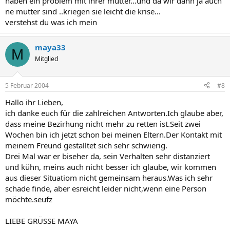
haben ein problem mit ihrer mutter...und da wir dann ja auch
ne mutter sind ..kriegen sie leicht die krise...
verstehst du was ich mein
maya33
M
Mitglied
5 Februar 2004
#8
Hallo ihr Lieben,
ich danke euch für die zahlreichen Antworten.Ich glaube aber,
dass meine Bezirhung nicht mehr zu retten ist.Seit zwei
Wochen bin ich jetzt schon bei meinen Eltern.Der Kontakt mit
meinem Freund gestalltet sich sehr schwierig.
Drei Mal war er biseher da, sein Verhalten sehr distanziert
und kühn, meins auch nicht besser ich glaube, wir kommen
aus dieser Situatiom nicht gemeinsam heraus.Was ich sehr
schade finde, aber esreicht leider nicht,wenn eine Person
möchte.seufz
LIEBE GRÜSSE MAYA