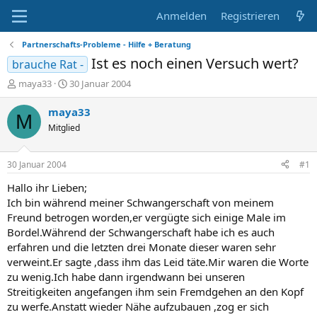
Anmelden
Registrieren
Partnerschafts-Probleme - Hilfe + Beratung
Ist es noch einen Versuch wert?
brauche Rat -
E
E
maya33
30 Januar 2004
r
r
s
s
maya33
M
t
t
Mitglied
e
e
l
l
l
l
30 Januar 2004
#1
e
t
r
a
Hallo ihr Lieben;
m
Ich bin während meiner Schwangerschaft von meinem
Freund betrogen worden,er vergügte sich einige Male im
Bordel.Während der Schwangerschaft habe ich es auch
erfahren und die letzten drei Monate dieser waren sehr
verweint.Er sagte ,dass ihm das Leid täte.Mir waren die Worte
zu wenig.Ich habe dann irgendwann bei unseren
Streitigkeiten angefangen ihm sein Fremdgehen an den Kopf
zu werfe.Anstatt wieder Nähe aufzubauen ,zog er sich