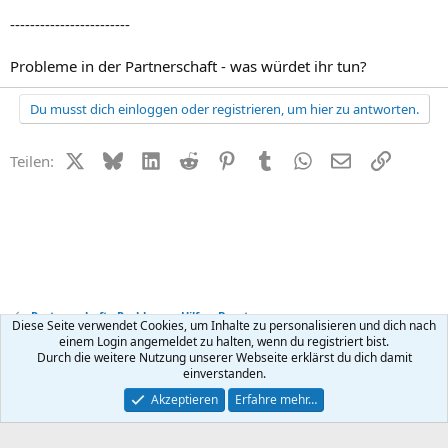
------------------------
Probleme in der Partnerschaft - was würdet ihr tun?
Du musst dich einloggen oder registrieren, um hier zu antworten.
X (Twitter)
Bluesky
LinkedIn
Reddit
Pinterest
Tumblr
WhatsApp
E-Mail
Link
Teilen:
Partnerschafts-Probleme - Hilfe + Beratung
Diese Seite verwendet Cookies, um Inhalte zu personalisieren und dich nach
einem Login angemeldet zu halten, wenn du registriert bist.
Durch die weitere Nutzung unserer Webseite erklärst du dich damit
Kontakt
Nutzungsbedingungen
Datenschutz
Hilfe
R
einverstanden.
S
S
®
Community platform by XenForo
© 2010-2026 XenForo Ltd.
Akzeptieren
Erfahre mehr…