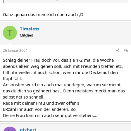
Deiner Frau fällt anscheinend die Decke auf den Kopf und sie wird
sich alleingelassen fühlen.
Ganz genau das meine ich eben auch ;D
Timeless
T
Mitglied
26 Januar 2004
#6
Schlag deiner Frau doch vor, das sie 1-2 mal die Woche
abends allein weg gehen soll. Sich mit Freunden treffen etc.
hilft ihr vielleicht auch schon, wenn ihr die Decke auf den
Kopf fällt.
Ansonsten würd ich auch mal überlegen, warum sie meint,
das du dich so geändert hast. Denn meistens merkt man das
selbst net so schnell.
Rede mit deiner Frau und zwar offen!!
ERzähl ihr auch von der anderen. 8o
Deine Frau kann ich auch sehr gut verstehen....
nixbart