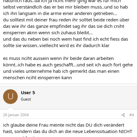
natürlich raus..da ich ja nciht mehr ging war es für mich
selbst verständlcih das er bei mir bleiben muss..und so hab
ich ihn langsam in die arme einer anderen getrieben...
du solltest mit deiner frau reden ihr solltet beide reden über
das wie ihr das ganze empfindet sag ihr das sie dich cniht
einsperren aknn wenn sich zuhaus bleibt...
und das du neben bei noch wem hast find ich echt fiess das
sollte sie wissen..vielleicht wird es ihr dadurch klar
es muss nciht aussein wenn ihr beide daran arbeiten
könnt..ich habe es auch geschafft...und seit ich auch fort gehe
und vieles unternehme hab ich gemerkt das man einen
menschen nciht einsperren kann
User 5
U
Guest
26 Januar 2004
#4
ich glaube deine Frau meinte nicht das DU dich verändert
hast, sondern das du dich an die neue Lebenssituation NICHT