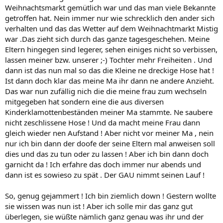
Weihnachtsmarkt gemütlich war und das man viele Bekannte
getroffen hat. Nein immer nur wie schrecklich den ander sich
verhalten und das das Wetter auf dem Weihnachtmarkt Mistig
war .Das zieht sich durch das ganze tagesgeschehen. Meine
Eltern hingegen sind legerer, sehen einiges nicht so verbissen,
lassen meiner bzw. unserer ;-) Tochter mehr Freiheiten . Und
dann ist das nun mal so das die Kleine ne dreckige Hose hat !
Ist dann doch klar das meine Ma ihr dann ne andere Anzieht.
Das war nun zufällig nich die die meine frau zum wechseln
mitgegeben hat sondern eine die aus diversen
Kinderklamottenbeständen meiner Ma stammte. Ne saubere
nicht zeschlissene Hose ! Und da macht meine Frau dann
gleich wieder nen Aufstand ! Aber nicht vor meiner Ma , nein
nur ich bin dann der doofe der seine Eltern mal anweisen soll
dies und das zu tun oder zu lassen ! Aber ich bin dann doch
garnicht da ! Ich erfahre das doch immer nur abends und
dann ist es sowieso zu spät . Der GAU nimmt seinen Lauf !
So, genug gejammert ! Ich bin ziemlich down ! Gestern wollte
sie wissen was nun ist ! Aber ich solle mir das ganz gut
überlegen, sie wüßte nämlich ganz genau was ihr und der