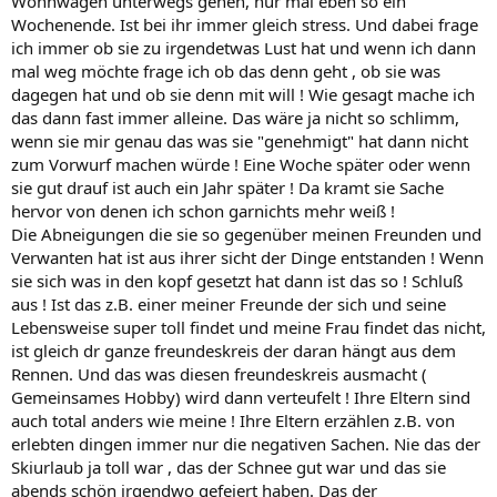
Wohnwagen unterwegs gehen, nur mal eben so ein
Wochenende. Ist bei ihr immer gleich stress. Und dabei frage
ich immer ob sie zu irgendetwas Lust hat und wenn ich dann
mal weg möchte frage ich ob das denn geht , ob sie was
dagegen hat und ob sie denn mit will ! Wie gesagt mache ich
das dann fast immer alleine. Das wäre ja nicht so schlimm,
wenn sie mir genau das was sie "genehmigt" hat dann nicht
zum Vorwurf machen würde ! Eine Woche später oder wenn
sie gut drauf ist auch ein Jahr später ! Da kramt sie Sache
hervor von denen ich schon garnichts mehr weiß !
Die Abneigungen die sie so gegenüber meinen Freunden und
Verwanten hat ist aus ihrer sicht der Dinge entstanden ! Wenn
sie sich was in den kopf gesetzt hat dann ist das so ! Schluß
aus ! Ist das z.B. einer meiner Freunde der sich und seine
Lebensweise super toll findet und meine Frau findet das nicht,
ist gleich dr ganze freundeskreis der daran hängt aus dem
Rennen. Und das was diesen freundeskreis ausmacht (
Gemeinsames Hobby) wird dann verteufelt ! Ihre Eltern sind
auch total anders wie meine ! Ihre Eltern erzählen z.B. von
erlebten dingen immer nur die negativen Sachen. Nie das der
Skiurlaub ja toll war , das der Schnee gut war und das sie
abends schön irgendwo gefeiert haben. Das der