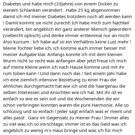
Diabetes und habe mich (33Jahre) von einem Dicken zu
eienem Schlanken verändert . Habe 25 kg abgenommen
damit ich mit meiner Diabetes trotzdem noch alt werden kann
! Damit kommt sie nicht zurecht! Ich habe mich zum Nachteil
verändert, bin angeblich ein ganz anderer Mensch gewordern
(vielleicht optisch) und denke immer ersteinmal nur an mich!
Also kurzum : Ich habe auf so ein Verhältnis keine Lust mehr !
Meine Tochter liebe ich, ich komme auch immer besser mit
meiner Aufgabe klar. Anfangs konnte ich mit dem kleinen
Wurm nicht so recht was anfangen aber jetzt freue ich mich
auf meine Kleine wenn ich nach Hause komme und mit ihr
rum toben kann ! Und dann noch das ! Seit einem Jahr habe
ich eine ziemlich intensive Beziehung zu einer Frau die
ähnliches durchgemacht hat wie ich und die haargenau die
selben Interessen und Ansichten wie ich hat. Mit ihr ist es
einfach so wie es sein soll und die Wochenenden die wir
schon verbringen konnten waren die pure Harmonie. Alle so
schlüssig und so einfach ! Jeder sagt einfach was er meint und
alles passt . Ganz im Gegensatz zu meiner Frau ! Immer alles
zu viel was ich so vorschlage, immer ist es das Geld was ich
angeblich zu wenig in's Haus bringe und was ich für mich