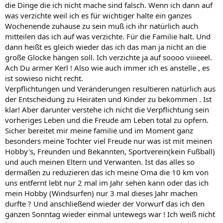
die Dinge die ich nicht mache sind falsch. Wenn ich dann auf
was verzichte weil ich es für wichtiger halte ein ganzes
Wochenende zuhause zu sein muß ich ihr natürlich auch
mitteilen das ich auf was verzichte. Für die Familie halt. Und
dann heißt es gleich wieder das ich das man ja nicht an die
große Glocke hängen soll. Ich verzichte ja auf soooo viiieeel.
Ach Du armer Kerl ! Also wie auch immer ich es anstelle , es
ist sowieso nicht recht.
Verpflichtungen und Veränderungen resultieren natürlich aus
der Entscheidung zu Heiraten und Kinder zu bekommen . Ist
klar! Aber darunter verstehe ich nicht die Verpflichtung sein
vorheriges Leben und die Freude am Leben total zu opfern.
Sicher bereitet mir meine familie und im Moment ganz
besonders meine Tochter viel Freude nur was ist mit meinen
Hobby's, Freunden und Bekannten, Sportverein(kein Fußball)
und auch meinen Eltern und Verwanten. Ist das alles so
dermaßen zu reduzieren das ich meine Oma die 10 km von
uns entfernt lebt nur 2 mal im Jahr sehen kann oder das ich
mein Hobby (Windsurfen) nur 3 mal dieses Jahr machen
durfte ? Und anschließend wieder der Vorwurf das ich den
ganzen Sonntag wieder einmal untewegs war ! Ich weiß nicht