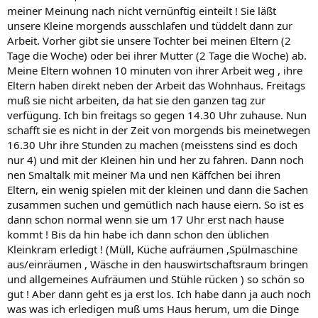
meiner Meinung nach nicht vernünftig einteilt ! Sie läßt
unsere Kleine morgends ausschlafen und tüddelt dann zur
Arbeit. Vorher gibt sie unsere Tochter bei meinen Eltern (2
Tage die Woche) oder bei ihrer Mutter (2 Tage die Woche) ab.
Meine Eltern wohnen 10 minuten von ihrer Arbeit weg , ihre
Eltern haben direkt neben der Arbeit das Wohnhaus. Freitags
muß sie nicht arbeiten, da hat sie den ganzen tag zur
verfügung. Ich bin freitags so gegen 14.30 Uhr zuhause. Nun
schafft sie es nicht in der Zeit von morgends bis meinetwegen
16.30 Uhr ihre Stunden zu machen (meisstens sind es doch
nur 4) und mit der Kleinen hin und her zu fahren. Dann noch
nen Smaltalk mit meiner Ma und nen Käffchen bei ihren
Eltern, ein wenig spielen mit der kleinen und dann die Sachen
zusammen suchen und gemütlich nach hause eiern. So ist es
dann schon normal wenn sie um 17 Uhr erst nach hause
kommt ! Bis da hin habe ich dann schon den üblichen
Kleinkram erledigt ! (Müll, Küche aufräumen ,Spülmaschine
aus/einräumen , Wäsche in den hauswirtschaftsraum bringen
und allgemeines Aufräumen und Stühle rücken ) so schön so
gut ! Aber dann geht es ja erst los. Ich habe dann ja auch noch
was was ich erledigen muß ums Haus herum, um die Dinge