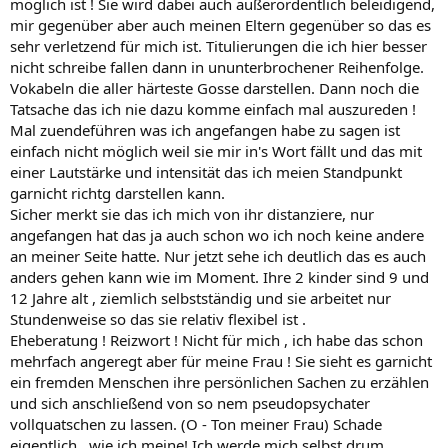
möglich ist ! Sie wird dabei auch außerordentlich beleidigend,
mir gegenüber aber auch meinen Eltern gegenüber so das es
sehr verletzend für mich ist. Titulierungen die ich hier besser
nicht schreibe fallen dann in ununterbrochener Reihenfolge.
Vokabeln die aller härteste Gosse darstellen. Dann noch die
Tatsache das ich nie dazu komme einfach mal auszureden !
Mal zuendeführen was ich angefangen habe zu sagen ist
einfach nicht möglich weil sie mir in's Wort fällt und das mit
einer Lautstärke und intensität das ich meien Standpunkt
garnicht richtg darstellen kann.
Sicher merkt sie das ich mich von ihr distanziere, nur
angefangen hat das ja auch schon wo ich noch keine andere
an meiner Seite hatte. Nur jetzt sehe ich deutlich das es auch
anders gehen kann wie im Moment. Ihre 2 kinder sind 9 und
12 Jahre alt , ziemlich selbstständig und sie arbeitet nur
Stundenweise so das sie relativ flexibel ist .
Eheberatung ! Reizwort ! Nicht für mich , ich habe das schon
mehrfach angeregt aber für meine Frau ! Sie sieht es garnicht
ein fremden Menschen ihre persönlichen Sachen zu erzählen
und sich anschließend von so nem pseudopsychater
vollquatschen zu lassen. (O - Ton meiner Frau) Schade
eigentlich , wie ich meine! Ich werde mich selbst drum