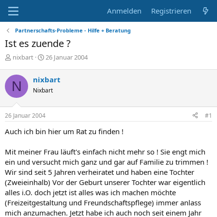
Anmelden
Registrieren
Partnerschafts-Probleme - Hilfe + Beratung
Ist es zuende ?
E
E
nixbart
26 Januar 2004
r
r
s
s
nixbart
N
t
t
Nixbart
e
e
l
l
l
l
26 Januar 2004
#1
e
t
r
a
Auch ich bin hier um Rat zu finden !
m
Mit meiner Frau läuft's einfach nicht mehr so ! Sie engt mich
ein und versucht mich ganz und gar auf Familie zu trimmen !
Wir sind seit 5 Jahren verheiratet und haben eine Tochter
(Zweieinhalb) Vor der Geburt unserer Tochter war eigentlich
alles i.O. doch jetzt ist alles was ich machen möchte
(Freizeitgestaltung und Freundschaftspflege) immer anlass
mich anzumachen. Jetzt habe ich auch noch seit einem Jahr