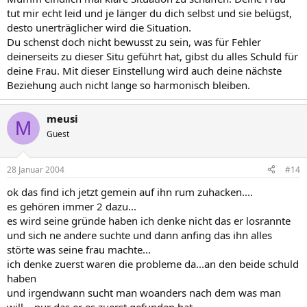
tut mir echt leid und je länger du dich selbst und sie belügst,
desto unerträglicher wird die Situation.
Du schenst doch nicht bewusst zu sein, was für Fehler
deinerseits zu dieser Situ geführt hat, gibst du alles Schuld für
deine Frau. Mit dieser Einstellung wird auch deine nächste
Beziehung auch nicht lange so harmonisch bleiben.
meusi
M
Guest
28 Januar 2004
#14
ok das find ich jetzt gemein auf ihn rum zuhacken....
es gehören immer 2 dazu...
es wird seine gründe haben ich denke nicht das er losrannte
und sich ne andere suchte und dann anfing das ihn alles
störte was seine frau machte...
ich denke zuerst waren die probleme da...an den beide schuld
haben
und irgendwann sucht man woanders nach dem was man
will... nur das er es zuerst gefunden hat..