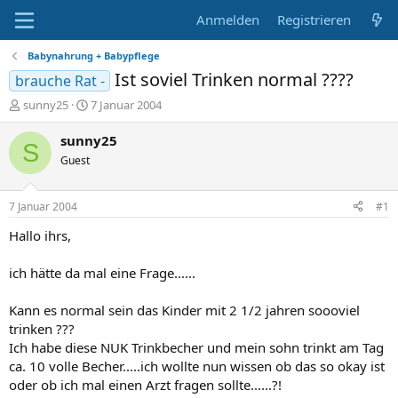
Anmelden
Registrieren
Babynahrung + Babypflege
Ist soviel Trinken normal ????
brauche Rat -
E
E
sunny25
7 Januar 2004
r
r
s
s
sunny25
S
t
t
Guest
e
e
l
l
l
l
7 Januar 2004
#1
e
t
r
a
Hallo ihrs,
m
ich hätte da mal eine Frage......
Kann es normal sein das Kinder mit 2 1/2 jahren soooviel
trinken ???
Ich habe diese NUK Trinkbecher und mein sohn trinkt am Tag
ca. 10 volle Becher.....ich wollte nun wissen ob das so okay ist
oder ob ich mal einen Arzt fragen sollte......?!