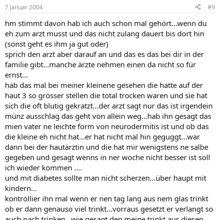
7 Januar 2004
#9
hm stimmt davon hab ich auch schon mal gehört...wenn du
eh zum arzt musst und das nicht zulang dauert bis dort hin
(sonst geht es ihm ja gut oder)
sprich den arzt aber darauf an und das es das bei dir in der
familie gibt...manche ärzte nehmen einen da nicht so für
ernst...
hab das mal bei meiner kleinene gesehen die hatte auf der
haut 3 so grösser stellen die total trocken waren und sie hat
sich die oft blutig gekratzt...der arzt sagt nur das ist irgendein
münz ausschlag das geht von allein weg...hab ihn gesagt das
mien vater ne leichte form von neurodermitis ist und ob das
die kleine eh nicht hat...er hat nicht mal hin geguggt...war
dann bei der hautärztin und die hat mir wenigstens ne salbe
gegeben und gesagt wenns in ner woche nicht besser ist soll
ich wieder kommen ....
und mit diabetes sollte man nicht scherzen...über haupt mit
kindern...
kontrollier ihn mal wenn er nen tag lang aus nem glas trinkt
ob er dann genauso viel trinkt...vorraus gesetzt er verlangt so
auch nach trinken...wie gesagt den meine trinkt aus diesen