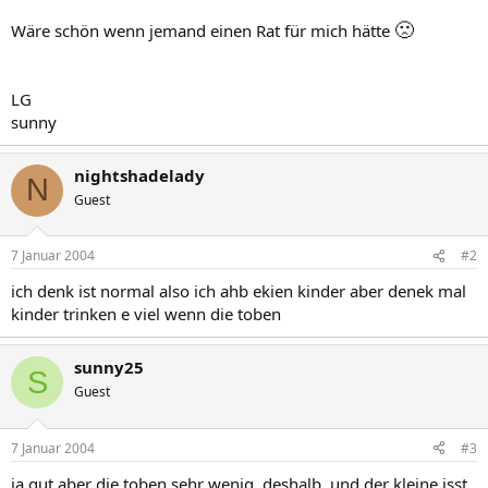
🙁
Wäre schön wenn jemand einen Rat für mich hätte
LG
sunny
nightshadelady
N
Guest
7 Januar 2004
#2
ich denk ist normal also ich ahb ekien kinder aber denek mal
kinder trinken e viel wenn die toben
sunny25
S
Guest
7 Januar 2004
#3
ja gut aber die toben sehr wenig, deshalb, und der kleine isst