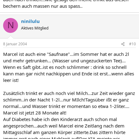
bechern auch massen nur aus spass..
ninilulu
N
Aktives Mitglied
8 Januar 2004
#10
Marcel ist auch eine "Saufnase"...im Sommer hat er auch 2l
und mehr getrunken... (Wasser und ungezuckerten Tee)...
Wenn es Saft gibt..ist es noch schlimmer : drink so schnell
kann man gar nicht nachkippen und Ende ist erst...wenn alles
leer ist!
Zusätzlich trinkt er auch noch viel Milch...zur Zeit wieder ganz
schlimm..in der Nacht 1-2l...nur MIlch!Tagsüber ißt er ganz
normal...und Wasser trinkt er momentan so etwa 1-2liter....
Marcel ist jetzt 28 Monate alt!
Auf Diabetes habe ich den Kinderarzt auch schon mal
angesprochen...auch weil Marcel eine Zeitlang nach dem
Mittagsschlaf am ganzen Körper zitterte.Das zittern hörte
immer erst nach einer Mahlzeit auf!Der KIA meinte wir