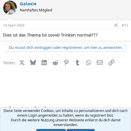
Galaxie
Namhaftes Mitglied
14 April 2009
#15
Dies ist das Thema Ist soviel Trinken normal???
Du musst dich einloggen oder registrieren, um hier zu antworten.
X (Twitter)
Bluesky
LinkedIn
Reddit
Pinterest
Tumblr
WhatsApp
E-Mail
Link
Teilen:
Babynahrung + Babypflege
Diese Seite verwendet Cookies, um Inhalte zu personalisieren und dich nach
einem Login angemeldet zu halten, wenn du registriert bist.
Durch die weitere Nutzung unserer Webseite erklärst du dich damit
Kontakt
Nutzungsbedingungen
Datenschutz
Hilfe
R
einverstanden.
S
S
®