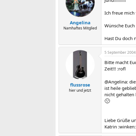
Juhu!!!!!!!!!!
Ich freue mich
Angelina
Wünsche Euch vo
Namhaftes Mitglied
Hast Du doch no
5 September 2004
Bitte macht Eu
Zeit!!! :rofl
@Angelina: di
flussrose
ist heile gebli
hier und jetzt
nicht gehalten
🙁
Liebe Grüße un
Katrin :winken: