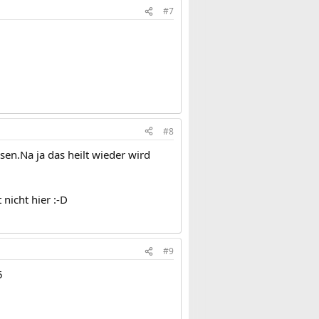
#7
#8
en.Na ja das heilt wieder wird
nicht hier :-D
#9
5