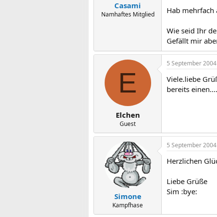
Casami
Hab mehrfach an
Namhaftes Mitglied
Wie seid Ihr d
Gefällt mir abe
5 September 2004
E
Viele.liebe Gr
bereits einen....
Elchen
Guest
5 September 2004
Herzlichen Gl
Liebe Grüße
Sim :bye:
Simone
Kampfhase