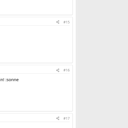
#15
#16
n! :sonne
#17