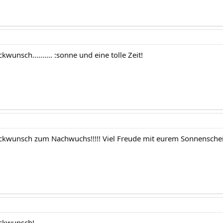
kwunsch.......... :sonne und eine tolle Zeit!
ckwunsch zum Nachwuchs!!!!! Viel Freude mit eurem Sonnenschei
ückwunsch!