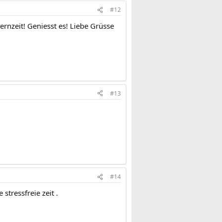
#12
rnzeit! Geniesst es! Liebe Grüsse
#13
#14
tressfreie zeit .