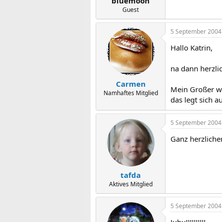
bluemoon
Guest
5 September 2004
Hallo Katrin,
na dann herzli
Carmen
Mein Großer wa
Namhaftes Mitglied
das legt sich 
5 September 2004
Ganz herzliche
tafda
Aktives Mitglied
5 September 2004