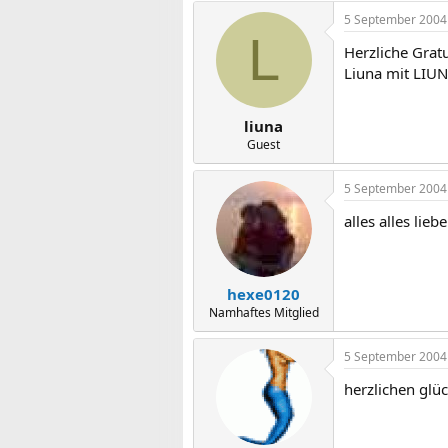
5 September 2004
L
Herzliche Grat
Liuna mit LIU
liuna
Guest
5 September 2004
alles alles lie
hexe0120
Namhaftes Mitglied
5 September 2004
herzlichen glü