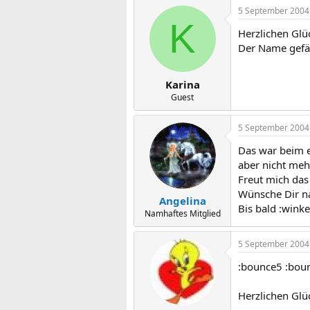
5 September 2004
K
Herzlichen Glü
Der Name gefäll
Karina
Guest
5 September 2004
Das war beim e
aber nicht meh
Freut mich das
Wünsche Dir nat
Angelina
Bis bald :winke
Namhaftes Mitglied
5 September 2004
:bounce5 :boun
Herzlichen Glü