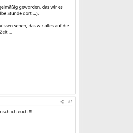
egelmäßig geworden, das wir es
e Stunde dort....).
üssen sehen, das wir alles auf die
eit....
#2
sch ich euch !!!