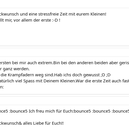
ckwunsch und eine stressfreie Zeit mit eurem Kleinen!
t mir, vor allem der erste :-D !
rsten bei mir auch extrem.Bin bei den anderen beiden aber geriss
r ganz werden.
 die Krampfadern weg sind.Hab ichs doch gewusst ;D ;D
ürlich viel Spass mit Deinem Kleinen.War die erste Zeit auch fast 
n:
ce5 :bounce5 Ich freu mich für Euch:bounce5 :bounce5 :bounce
ckwunsch& alles Liebe für Euch!!