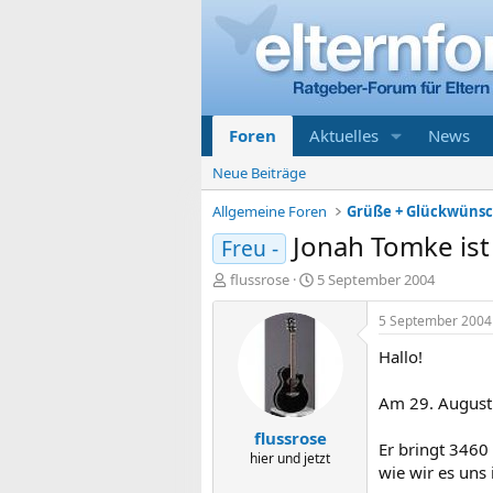
Foren
Aktuelles
News
Neue Beiträge
Allgemeine Foren
Grüße + Glückwüns
Jonah Tomke ist d
Freu -
E
E
flussrose
5 September 2004
r
r
s
s
5 September 2004
t
t
Hallo!
e
e
l
l
l
l
Am 29. August
e
t
flussrose
r
a
Er bringt 3460
m
hier und jetzt
wie wir es uns