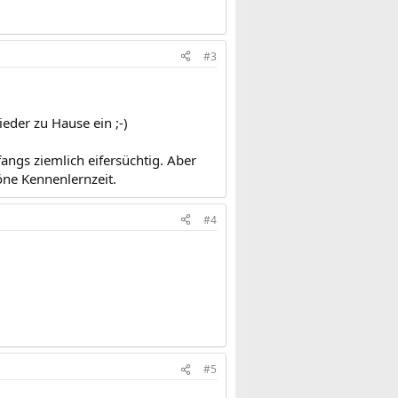
#3
eder zu Hause ein ;-)
angs ziemlich eifersüchtig. Aber
öne Kennenlernzeit.
#4
#5