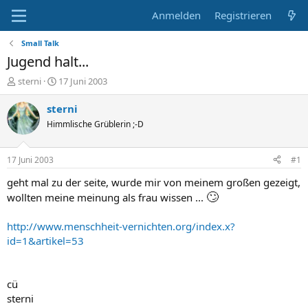
Anmelden
Registrieren
Small Talk
Jugend halt...
E
E
sterni
17 Juni 2003
r
r
s
s
sterni
t
t
Himmlische Grüblerin ;-D
e
e
l
l
l
l
17 Juni 2003
#1
e
t
r
a
geht mal zu der seite, wurde mir von meinem großen gezeigt,
m
🙄
wollten meine meinung als frau wissen ...
http://www.menschheit-vernichten.org/index.x?
id=1&artikel=53
cü
sterni