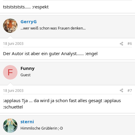
tstststststs..... :respekt
GerryG
...wer weiß schon was Frauen denken...
18 Juni 2003
#6
Der Autor ist aber ein guter Analyst...... :engel
Funny
F
Guest
18 Juni 2003
#7
:applaus Tja ... da wird ja schon fast alles gesagt :applaus
:schuettel
sterni
Himmlische Grüblerin ;-D