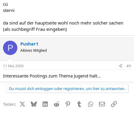
cü
sterni
da sind auf der hauptseite wohl noch mehr solcher sachen
(als suchbegriff Frau eingeben)
Pusher1
P
Aktives Mitglied
11 Mai 2009
#9
Interessante Postings zum Thema Jugend halt...
Du musst dich einloggen oder registrieren, um hier zu antworten.
X (Twitter)
Bluesky
LinkedIn
Reddit
Pinterest
Tumblr
WhatsApp
E-Mail
Link
Teilen: