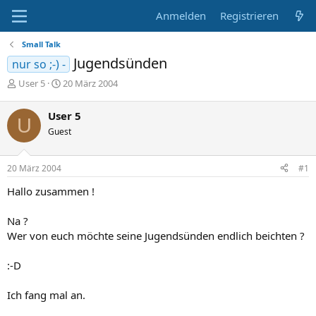
Anmelden
Registrieren
Small Talk
Jugendsünden
nur so ;-) -
E
E
User 5
20 März 2004
r
r
s
s
User 5
U
t
t
Guest
e
e
l
l
l
l
20 März 2004
#1
e
t
r
a
Hallo zusammen !
m
Na ?
Wer von euch möchte seine Jugendsünden endlich beichten ?
:-D
Ich fang mal an.