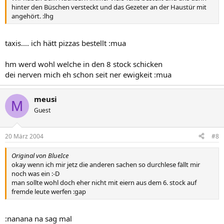
hinter den Büschen versteckt und das Gezeter an der Haustür mit
angehört. :lhg
taxis.... ich hätt pizzas bestellt :mua
hm werd wohl welche in den 8 stock schicken
dei nerven mich eh schon seit ner ewigkeit :mua
meusi
M
Guest
20 März 2004
#8
Original von BlueIce
okay wenn ich mir jetz die anderen sachen so durchlese fällt mir
noch was ein :-D
man sollte wohl doch eher nicht mit eiern aus dem 6. stock auf
fremde leute werfen :gap
:nanana na sag mal