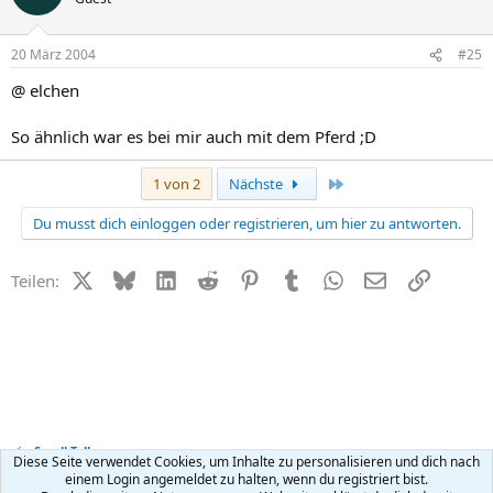
20 März 2004
#25
@ elchen
So ähnlich war es bei mir auch mit dem Pferd ;D
Letzte
1 von 2
Nächste
Du musst dich einloggen oder registrieren, um hier zu antworten.
X (Twitter)
Bluesky
LinkedIn
Reddit
Pinterest
Tumblr
WhatsApp
E-Mail
Link
Teilen:
Small Talk
Diese Seite verwendet Cookies, um Inhalte zu personalisieren und dich nach
einem Login angemeldet zu halten, wenn du registriert bist.