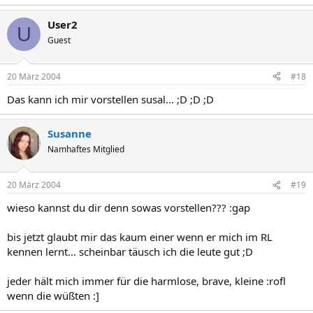
User2
U
Guest
20 März 2004
#18
Das kann ich mir vorstellen susal... ;D ;D ;D
Susanne
Namhaftes Mitglied
20 März 2004
#19
wieso kannst du dir denn sowas vorstellen??? :gap
bis jetzt glaubt mir das kaum einer wenn er mich im RL
kennen lernt... scheinbar täusch ich die leute gut ;D
jeder hält mich immer für die harmlose, brave, kleine :rofl
wenn die wüßten :]