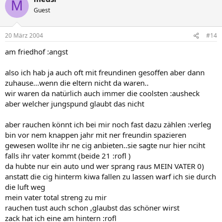
M
Guest
20 März 2004
#14
am friedhof :angst
also ich hab ja auch oft mit freundinen gesoffen aber dann
zuhause...wenn die eltern nicht da waren..
wir waren da natürlich auch immer die coolsten :ausheck
aber welcher jungspund glaubt das nicht
aber rauchen könnt ich bei mir noch fast dazu zählen :verleg
bin vor nem knappen jahr mit ner freundin spazieren
gewesen wollte ihr ne cig anbieten..sie sagte nur hier nciht
falls ihr vater kommt (beide 21 :rofl )
da hubte nur ein auto und wer sprang raus MEIN VATER 0)
anstatt die cig hinterm kiwa fallen zu lassen warf ich sie durch
die luft weg
mein vater total streng zu mir
rauchen tust auch schon ,glaubst das schöner wirst
zack hat ich eine am hintern :rofl