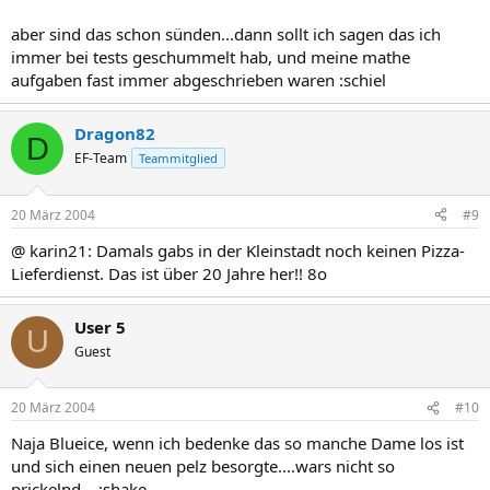
aber sind das schon sünden...dann sollt ich sagen das ich
immer bei tests geschummelt hab, und meine mathe
aufgaben fast immer abgeschrieben waren :schiel
Dragon82
D
EF-Team
Teammitglied
20 März 2004
#9
@ karin21: Damals gabs in der Kleinstadt noch keinen Pizza-
Lieferdienst. Das ist über 20 Jahre her!! 8o
User 5
U
Guest
20 März 2004
#10
Naja Blueice, wenn ich bedenke das so manche Dame los ist
und sich einen neuen pelz besorgte....wars nicht so
prickelnd... :shake