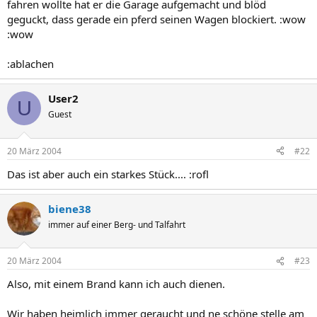
fahren wollte hat er die Garage aufgemacht und blöd
geguckt, dass gerade ein pferd seinen Wagen blockiert. :wow
:wow
:ablachen
User2
U
Guest
20 März 2004
#22
Das ist aber auch ein starkes Stück.... :rofl
biene38
immer auf einer Berg- und Talfahrt
20 März 2004
#23
Also, mit einem Brand kann ich auch dienen.
Wir haben heimlich immer geraucht und ne schöne stelle am