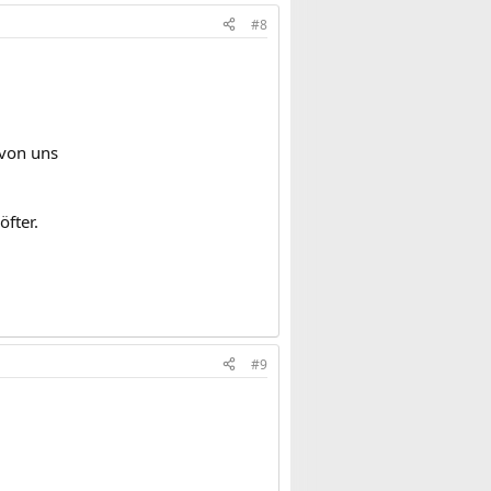
#8
 von uns
öfter.
#9