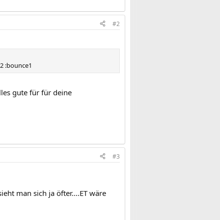
#2
e2 :bounce1
es gute für für deine
#3
sieht man sich ja öfter....ET wäre