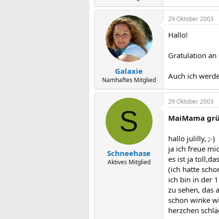
29 Oktober 2003
Hallo!
Gratulation an
Galaxie
Auch ich werde 
Namhaftes Mitglied
29 Oktober 2003
S
MaiMama grü
hallo julilly, ;-)
ja ich freue mi
Schneehase
es ist ja toll,
Aktives Mitglied
(ich hatte sch
ich bin in der 
zu sehen, das a
schon winke wi
herzchen schläg