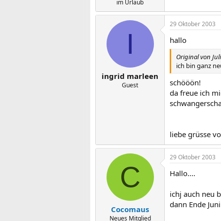
im Urlaub
29 Oktober 2003
I
hallo
Original von Juli
ich bin ganz n
ingrid marleen
schööön!
Guest
da freue ich m
schwangerscha
liebe grüsse v
29 Oktober 2003
C
Hallo....
ichj auch neu b
dann Ende Juni 
Cocomaus
Neues Mitglied