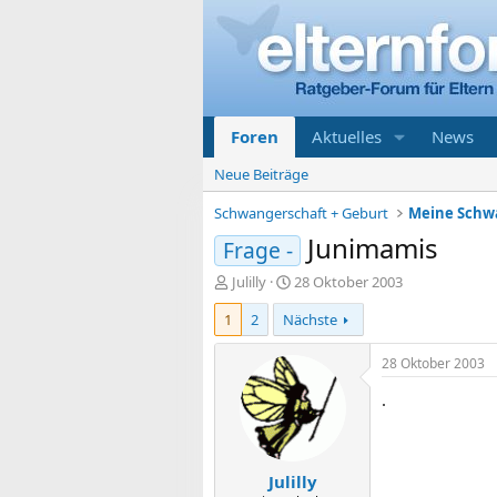
Foren
Aktuelles
News
Neue Beiträge
Schwangerschaft + Geburt
Junimamis
Frage -
E
E
Julilly
28 Oktober 2003
r
r
1
2
Nächste
s
s
t
t
e
e
28 Oktober 2003
l
l
.
l
l
e
t
r
a
m
Julilly