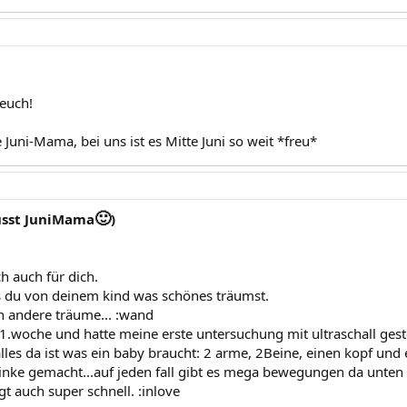
 euch!
Juni-Mama, bei uns ist es Mitte Juni so weit *freu*
🙂
sst JuniMama
)
ch auch für dich.
das du von deinem kind was schönes träumst.
on andere träume... :wand
11.woche und hatte meine erste untersuchung mit ultraschall gest
lles da ist was ein baby braucht: 2 arme, 2Beine, einen kopf und
nke gemacht...auf jeden fall gibt es mega bewegungen da unten 
t auch super schnell. :inlove