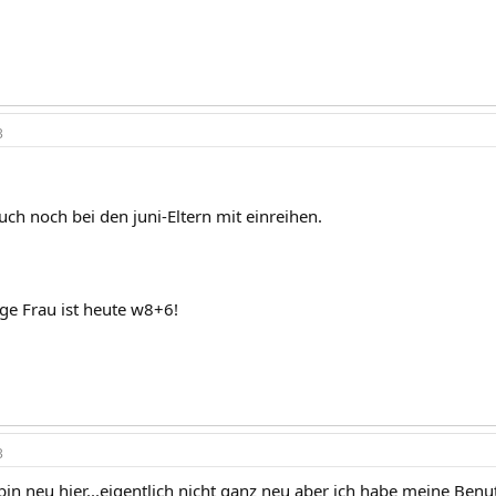
3
ch noch bei den juni-Eltern mit einreihen.
ge Frau ist heute w8+6!
3
 bin neu hier...eigentlich nicht ganz neu aber ich habe meine Be