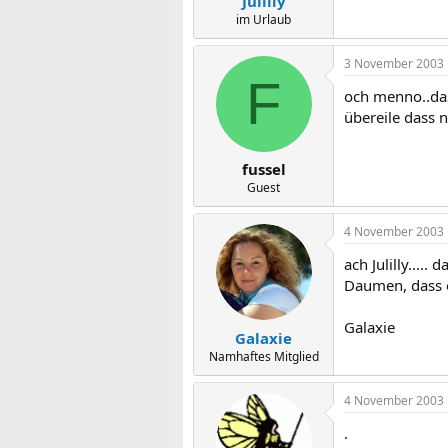
Julilly
im Urlaub
3 November 2003
F
och menno..das 
übereile dass 
fussel
Guest
4 November 2003
ach Julilly.....
Daumen, dass e
Galaxie
Galaxie
Namhaftes Mitglied
4 November 2003
.