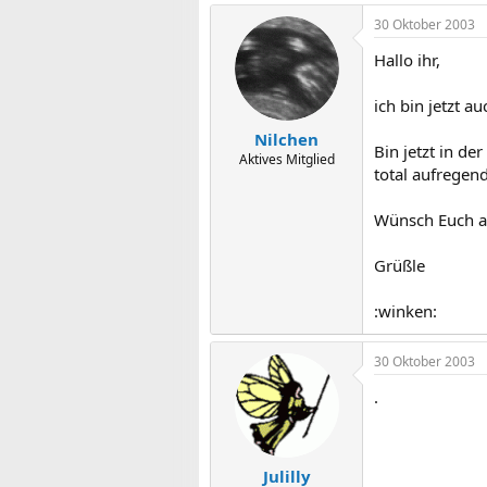
30 Oktober 2003
Hallo ihr,
ich bin jetzt a
Nilchen
Bin jetzt in de
Aktives Mitglied
total aufregend
Wünsch Euch al
Grüßle
:winken:
30 Oktober 2003
.
Julilly