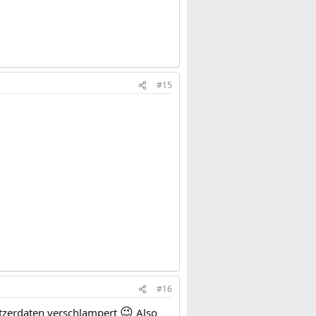
#15
#16
😉
nutzerdaten verschlampert
Also