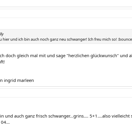
lly
eu hier und ich bin auch noch ganz neu schwanger! Ich freu mich so! :bounc
ich doch gleich mal mit und sage "herzlichen glückwunsch" und all
ft!
on ingrid marleen
in und auch ganz frisch schwanger...grins.... 5+1....also vielleicht 
04...