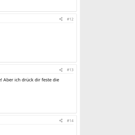
#12
#13
e! Aber ich drück dir feste die
#14