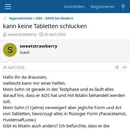
Anmelden
Registrieren
Hyperaktivität + ADS - ADHS bei Kindern
kann keine Tabletten schlucken
E
E
sweetstrawberry
29 April 2003
r
r
s
s
sweetstrawberry
S
t
t
Guest
e
e
l
l
l
l
29 April 2003
#1
e
t
r
a
Hallo Ihr da draussen,
m
vielleicht kann mir einer helfen.
Mein Sohn ist gerade in der Testphase und es läuft alles
darauf hin, dass er ADS hat und mit Ritalin behandelt werden
soll.
Mein Sohn (11Jahre) verweigert aber jegliche Form und Art
von Tabletten, bevorzugt alles in flüssiger Form (Paracetamol,
Hustensaft,usw.)
Gibt es Ritalin auch anders? Ich befürchte, dass er die