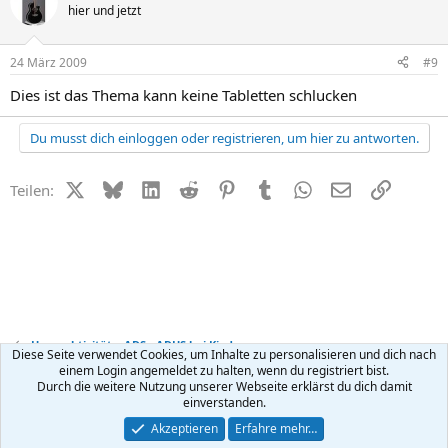
hier und jetzt
24 März 2009
#9
Dies ist das Thema kann keine Tabletten schlucken
Du musst dich einloggen oder registrieren, um hier zu antworten.
X (Twitter)
Bluesky
LinkedIn
Reddit
Pinterest
Tumblr
WhatsApp
E-Mail
Link
Teilen:
Hyperaktivität + ADS - ADHS bei Kindern
Diese Seite verwendet Cookies, um Inhalte zu personalisieren und dich nach
einem Login angemeldet zu halten, wenn du registriert bist.
Durch die weitere Nutzung unserer Webseite erklärst du dich damit
Kontakt
Nutzungsbedingungen
Datenschutz
Hilfe
R
einverstanden.
S
S
®
Community platform by XenForo
© 2010-2026 XenForo Ltd.
Akzeptieren
Erfahre mehr…