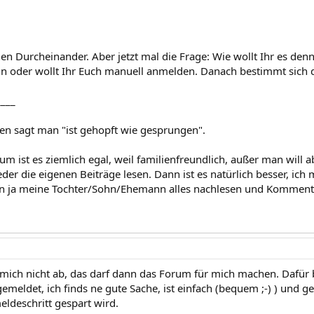
hen Durcheinander. Aber jetzt mal die Frage: Wie wollt Ihr es den
n oder wollt Ihr Euch manuell anmelden. Danach bestimmt sich di
____
n sagt man "ist gehopft wie gesprungen".
m ist es ziemlich egal, weil familienfreundlich, außer man will a
eder die eigenen Beiträge lesen. Dann ist es natürlich besser, ic
 ja meine Tochter/Sohn/Ehemann alles nachlesen und Kommentar
 mich nicht ab, das darf dann das Forum für mich machen. Dafür b
emeldet, ich finds ne gute Sache, ist einfach (bequem ;-) ) und ge
eldeschritt gespart wird.