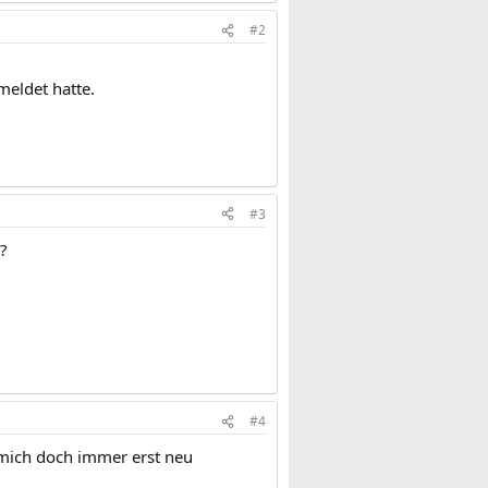
#2
meldet hatte.
#3
?
#4
 mich doch immer erst neu