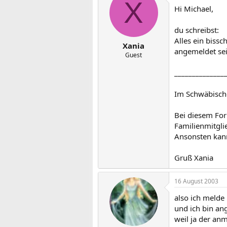
X
Hi Michael,
du schreibst:
Alles ein bissc
Xania
angemeldet sei
Guest
______________
Im Schwäbische
Bei diesem Foru
Familienmitgli
Ansonsten kann
Gruß Xania
16 August 2003
also ich melde
und ich bin ang
weil ja der anm