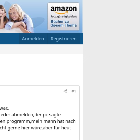
Anmelden
Registrieren
#1
war..
wieder abmelden,der pc sagte
nderen programm,mein mann hat nach
icht gerne hier wäre,aber für heut