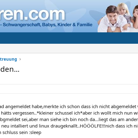
etreuung
den...
rad angemeldet habe,merkte ich schon dass ich nicht abgemeldet 
h hätts vergessen..*kleiner schussel ich*aber ich wollt mich nun 
abgmeldet sei,aber man siehe ich bin noch da...liegt das am a
 neu intalliert und linux draugeknallt..HÖÖÖLFE!!!nich dass ich n
h schluss sein :sleep