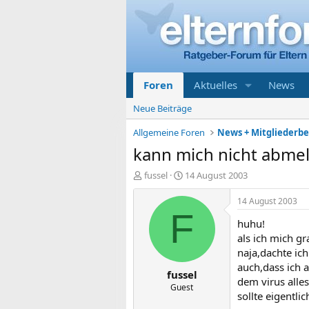
Foren
Aktuelles
News
Neue Beiträge
Allgemeine Foren
News + Mitgliederb
kann mich nicht abmel
E
E
fussel
14 August 2003
r
r
s
s
14 August 2003
t
t
F
huhu!
e
e
l
l
als ich mich g
l
l
naja,dachte ic
e
t
auch,dass ich 
fussel
r
a
dem virus alles
m
Guest
sollte eigentlic