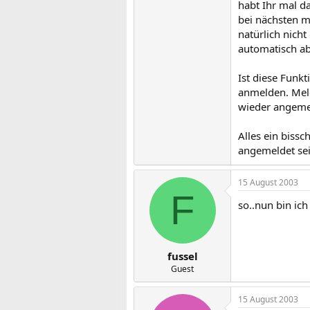
habt Ihr mal d
bei nächsten m
natürlich nich
automatisch ab
Ist diese Funk
anmelden. Meld
wieder angeme
Alles ein bissc
angemeldet sei
15 August 2003
F
so..nun bin ic
fussel
Guest
15 August 2003