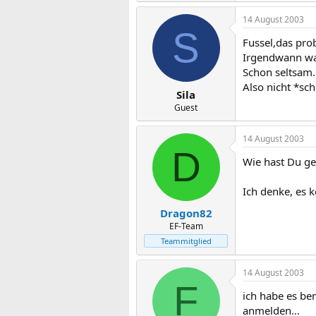
14 August 2003
S
Fussel,das pro
Irgendwann war
Schon seltsam.
Also nicht *sch
Sila
Guest
14 August 2003
D
Wie hast Du ge
Ich denke, es 
Dragon82
EF-Team
Teammitglied
14 August 2003
F
ich habe es be
anmelden...