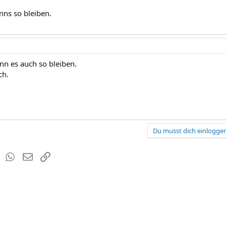
nns so bleiben.
nn es auch so bleiben.
ch.
Du musst dich einloggen
est
Tumblr
WhatsApp
E-Mail
Link