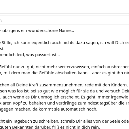
3
 - übrigens ein wunderschöne Name...
 Stille, ich kann eigentlich auch nichts dazu sagen, ich will Dic
st
endlich leid, was passiert ist...
Gefühl nur zu gut, nicht mehr weiterzuwissen, einfach ausbreche
, mit dem man die Gefühle abschalten kann... aber es gibt ihn nic
hen all Deine Kraft zusammenzunehmen, rede mit den Kindern, ich
sen was los ist, sei so gut wie möglich für sie da und versuch D
, auch wenn es Dir unmöglich erscheint. Es geht immer irgenwie w
klaren Kopf zu behalten und verdränge zumindest tagsüber die T
dagegen machen, da kommt sie automatisch hoch.
cht ein Tagebuch zu schreiben, schreib Dir alles von der Seele od
uten Bekannten darüber, friß es nicht in dich rein.