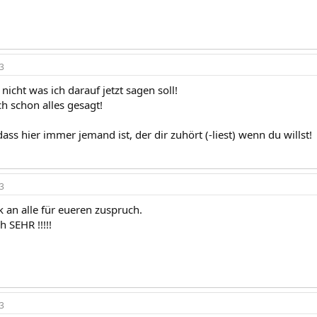
3
nicht was ich darauf jetzt sagen soll!
h schon alles gesagt!
ass hier immer jemand ist, der dir zuhört (-liest) wenn du willst!
3
 an alle für eueren zuspruch.
h SEHR !!!!!
3