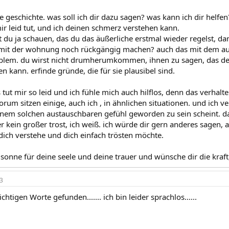
le geschichte. was soll ich dir dazu sagen? was kann ich dir helfe
ir leid tut, und ich deinen schmerz verstehen kann.
 du ja schauen, das du das äußerliche erstmal wieder regelst, dam
mit der wohnung noch rückgängig machen? auch das mit dem aupai
oblem. du wirst nicht drumherumkommen, ihnen zu sagen, das d
ann. erfinde gründe, die für sie plausibel sind.
 tut mir so leid und ich fühle mich auch hilflos, denn das verha
forum sitzen einige, auch ich , in ähnlichen situationen. und ich v
inem solchen austauschbaren gefühl geworden zu sein scheint. das
her kein großer trost, ich weiß. ich würde dir gern anderes sagen, ab
 dich verstehe und dich einfach trösten möchte.
 :sonne für deine seele und deine trauer und wünsche dir die kraft,
3
chtigen Worte gefunden....... ich bin leider sprachlos......