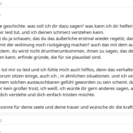
3
.
le geschichte. was soll ich dir dazu sagen? was kann ich dir helfe
ir leid tut, und ich deinen schmerz verstehen kann.
 du ja schauen, das du das äußerliche erstmal wieder regelst, dam
mit der wohnung noch rückgängig machen? auch das mit dem aupai
oblem. du wirst nicht drumherumkommen, ihnen zu sagen, das d
ann. erfinde gründe, die für sie plausibel sind.
 tut mir so leid und ich fühle mich auch hilflos, denn das verha
forum sitzen einige, auch ich , in ähnlichen situationen. und ich v
inem solchen austauschbaren gefühl geworden zu sein scheint. das
her kein großer trost, ich weiß. ich würde dir gern anderes sagen, ab
 dich verstehe und dich einfach trösten möchte.
 :sonne für deine seele und deine trauer und wünsche dir die kraft,
3
.