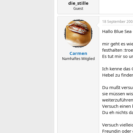
die_stille
Guest
18 September 200
Hallo Blue Sea
mir geht es wie
festhalten :troe
Carmen
Es tut mir so un
Namhaftes Mitglied
Ich kenne das 
Hebel zu finden
Du mußt versuc
sie müssen wis
weiterzuführen
Versuch einen 
Du eh nichts 
Versuch viellei
Freundin oder g