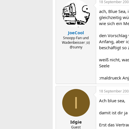
18 September 200
ach, Blue Sea, 
gleichzeitig wü
wie sich ein Me
JoeCool
den Vorschlag v
Snoopy-Fan und
Anfang, aber ic
Wadenbeisser ;o)
@sunny
beschäftigt so 
weiß nicht, was
Seele
:maldrueck An
18 September 200
I
Ach blue sea,
damit ist dir j
Idgie
Erst das Vertr
Guest