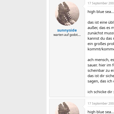
17 September 200
high blue sea...
das ist eine üb
außer, das es m
sunnyside
zunächst musst
warten auf godot....
kannst du das 
ein großes pr
kommt/kommen k
ach mensch, es
sauer. hier im 
scheinbar zu e
das ist dir sic
sagen, das ich
ich schicke dir
17 September 200
high blue sea...