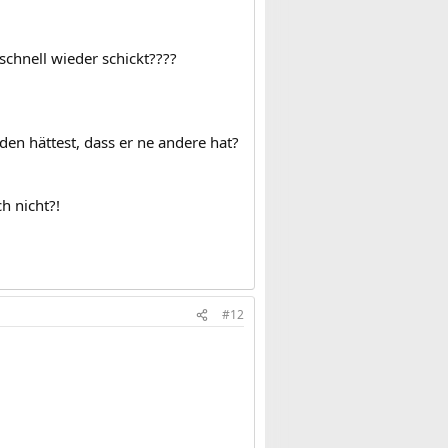
schnell wieder schickt????
n hättest, dass er ne andere hat?
ch nicht?!
#12