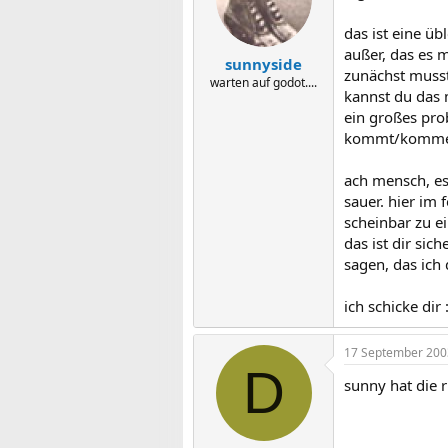
das ist eine üb
außer, das es m
sunnyside
zunächst musst
warten auf godot....
kannst du das 
ein großes pr
kommt/kommen k
ach mensch, es
sauer. hier im 
scheinbar zu e
das ist dir sic
sagen, das ich
ich schicke dir
17 September 200
D
sunny hat die ri