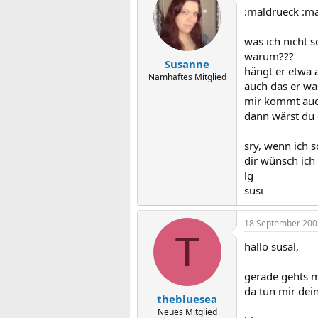
:maldrueck :m
was ich nicht s
warum???
Susanne
hängt er etwa a
Namhaftes Mitglied
auch das er wa
mir kommt auch
dann wärst du
sry, wenn ich s
dir wünsch ich
lg
susi
18 September 200
T
hallo susal,
gerade gehts mi
da tun mir dein
thebluesea
Neues Mitglied