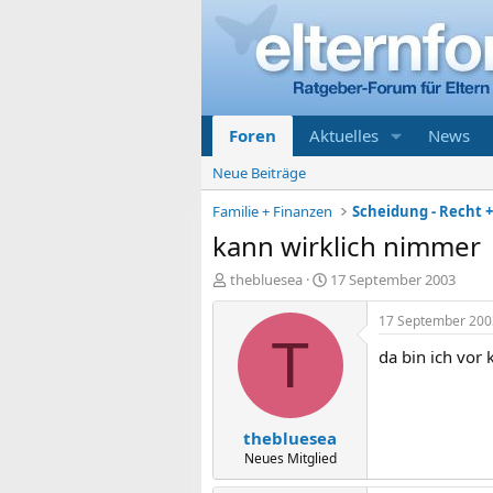
Foren
Aktuelles
News
Neue Beiträge
Familie + Finanzen
Scheidung - Recht 
kann wirklich nimmer
E
E
thebluesea
17 September 2003
r
r
s
s
17 September 200
t
t
T
da bin ich vor
e
e
l
l
l
l
e
t
thebluesea
r
a
m
Neues Mitglied