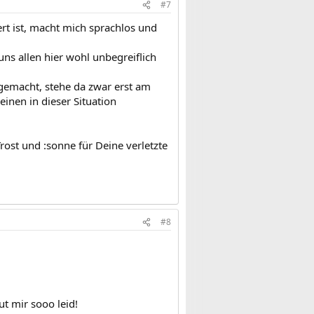
#7
iert ist, macht mich sprachlos und
uns allen hier wohl unbegreiflich
h gemacht, stehe da zwar erst am
einen in dieser Situation
 Trost und :sonne für Deine verletzte
#8
t mir sooo leid!