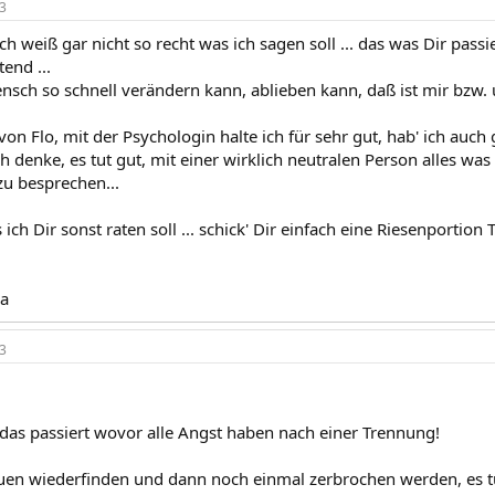
3
ich weiß gar nicht so recht was ich sagen soll ... das was Dir pass
tend ...
nsch so schnell verändern kann, ablieben kann, daß ist mir bzw. 
on Flo, mit der Psychologin halte ich für sehr gut, hab' ich auc
h denke, es tut gut, mit einer wirklich neutralen Person alles was 
zu besprechen...
 ich Dir sonst raten soll ... schick' Dir einfach eine Riesenportion
ja
3
a das passiert wovor alle Angst haben nach einer Trennung!
auen wiederfinden und dann noch einmal zerbrochen werden, es tu