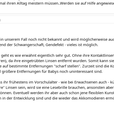
mal ihren Alltag meistern müssen..Werden sie auf Hilfe angewiese
3
t in unserem Fall noch nicht bekannt und wird möglicherweise au
end der Schwangerschaft, Gendefekt - vieles ist möglich.
geht es wie erwähnt eigentlich sehr gut. Ohne ihre Kontaktlinsen i
tren), da ihre eingetrübten Linsen entfernt wurden. Somit kann s
e auf bestimmte Entfernungen "scharf stellen". Zurzeit sind die 
eil größere Entfernungen für Babys noch uninteressant sind.
ss ihr frühestens im Vorschulalter - wie bei Erwachsenen auch - k
rre" Linsen sein, wird sie eine Lesebrille brauchen, ansonsten abe
önnen. Eventuell werden ihr aber auch schon jene flexiblen Kuns
h in der Entwicklung sind und die wieder das Akkomodieren ermögli