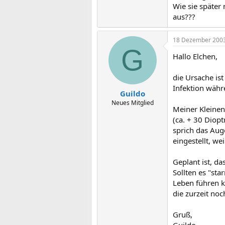
Wie sie später 
aus???
18 Dezember 200
G
Hallo Elchen,
die Ursache is
Infektion währ
Guildo
Neues Mitglied
Meiner Kleinen 
(ca. + 30 Diop
sprich das Aug
eingestellt, w
Geplant ist, da
Sollten es "sta
Leben führen k
die zurzeit noc
Gruß,