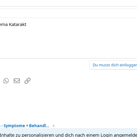
hema Katarakt
Du musst dich einloggen
est
Tumblr
WhatsApp
E-Mail
Link
Kinderkrankheiten - Symptome + Behandlung
nhalte zu personalisieren und dich nach einem Login angemeldet 