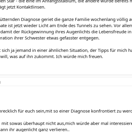
en Star - die eine im Anfangsstadium, die andere wurde bereits
ägt jetzt Kontaktlinsen.
ütternden Diagnose geriet die ganze Familie wochenlang völlig a
te ist jetzt wieder Licht am Ende des Tunnels zu sehen. Vor allem
damit der Rückgewinnung ihres Augenlichts die Lebensfreude in 
ation ihrer Schwester etwas gefasster entgegen.
et sich ja jemand in einer ähnlichen Situation, der Tipps für mich
 will, was auf ihn zukommt. Ich würde mich freuen.
3
hrecklich für euch sein,mit so einer Diagnose konfrontiert zu we
 mit sowas überhaupt nicht aus,mich würde aber mal interessieren
ann ihr augenlicht ganz verlieren..