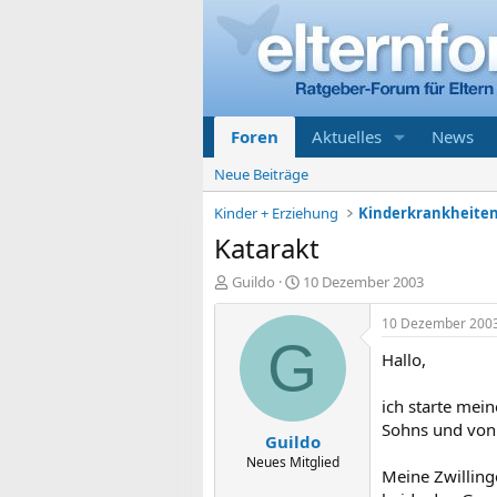
Foren
Aktuelles
News
Neue Beiträge
Kinder + Erziehung
Katarakt
E
E
Guildo
10 Dezember 2003
r
r
s
s
10 Dezember 200
t
t
G
Hallo,
e
e
l
l
l
l
ich starte mein
e
t
Sohns und von 
Guildo
r
a
m
Neues Mitglied
Meine Zwilling