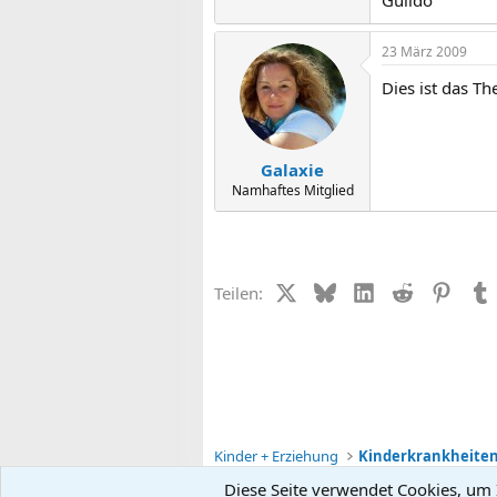
Guildo
23 März 2009
Dies ist das T
Galaxie
Namhaftes Mitglied
X (Twitter)
Bluesky
LinkedIn
Reddit
Pinter
Teilen:
Kinder + Erziehung
Diese Seite verwendet Cookies, um I