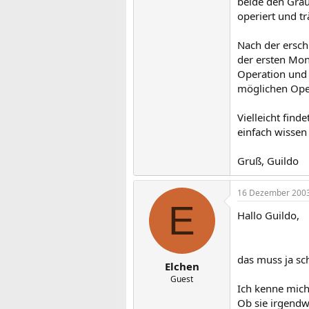
beide den Grau
operiert und tr
Nach der ersch
der ersten Mona
Operation und 
möglichen Oper
Vielleicht find
einfach wissen
Gruß, Guildo
16 Dezember 200
E
Hallo Guildo,
das muss ja sc
Elchen
Guest
Ich kenne mich
Ob sie irgendw