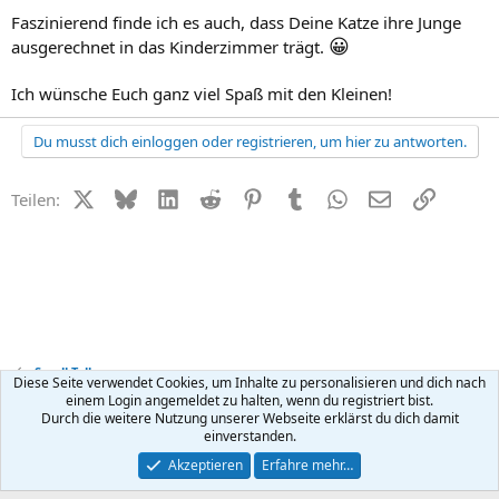
Faszinierend finde ich es auch, dass Deine Katze ihre Junge
😀
ausgerechnet in das Kinderzimmer trägt.
Ich wünsche Euch ganz viel Spaß mit den Kleinen!
Du musst dich einloggen oder registrieren, um hier zu antworten.
X (Twitter)
Bluesky
LinkedIn
Reddit
Pinterest
Tumblr
WhatsApp
E-Mail
Link
Teilen:
Small Talk
Diese Seite verwendet Cookies, um Inhalte zu personalisieren und dich nach
einem Login angemeldet zu halten, wenn du registriert bist.
Durch die weitere Nutzung unserer Webseite erklärst du dich damit
Kontakt
Nutzungsbedingungen
Datenschutz
Hilfe
R
einverstanden.
S
S
®
Community platform by XenForo
© 2010-2026 XenForo Ltd.
Akzeptieren
Erfahre mehr…