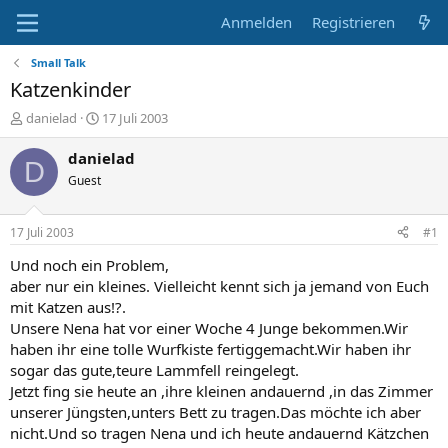
Anmelden
Registrieren
Small Talk
Katzenkinder
E
E
danielad
17 Juli 2003
r
r
s
s
danielad
D
t
t
Guest
e
e
l
l
l
l
17 Juli 2003
#1
e
t
r
a
Und noch ein Problem,
m
aber nur ein kleines. Vielleicht kennt sich ja jemand von Euch
mit Katzen aus!?.
Unsere Nena hat vor einer Woche 4 Junge bekommen.Wir
haben ihr eine tolle Wurfkiste fertiggemacht.Wir haben ihr
sogar das gute,teure Lammfell reingelegt.
Jetzt fing sie heute an ,ihre kleinen andauernd ,in das Zimmer
unserer Jüngsten,unters Bett zu tragen.Das möchte ich aber
nicht.Und so tragen Nena und ich heute andauernd Kätzchen