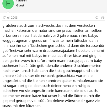
F
Guest
17 Juli 2003
#6
gratuliere auch zum nachwuchs.das mit dem verstecken
machen katzen,in der natur sind sie ja auch selten am selben
ort.unsere mietzi hat damals(vor 2 jahren)auch ihre babys
weggetragen.morgends um 4 weinte mein lütter,bin dann
hin,hab ihn sein fläschchen gemacht,und dann die terassentür
geöffnet,war sehr warm draussen.naja,dann hopste die mami
auf einen mal mit babys im maul aus ihrer kiste und ging in
den garten :wow ich sofort mein mann rausgejagt zum baby
suchen,er hat 2 lütte gefunden.die anderen 3 schlummerten
noch brav. :unsch hab dann die kiste geschnappt und sie in
unsere küche unter die eckbank gebracht.da waren die
ungestört und die kleinen konntren später rumlaufen,und sie
ist sogar dort geblieben.such deiner nena ein ruhiges
plätzchen wo sie ungestört sein kann.dann bleibt sie auch.
bei meiner ersten katze hat unser hund die lütten durch die
gegend getragen,voll süüüüss :inlove wünsche dir ganz viel
spass mit den kätzchen