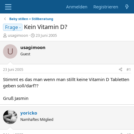
Anmelden
Registrieren
Baby stillen + Stillberatung
Kein Vitamin D?
Frage -
E
E
usagimoon
23 Juni 2005
r
r
s
s
usagimoon
U
t
t
Guest
e
e
l
l
l
l
23 Juni 2005
#1
e
t
r
a
Stimmt es das man wenn man stillt keine Vitamin D Tabletten
m
geben soll/darf??
Gruß Jasmin
yoricko
Namhaftes Mitglied