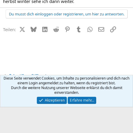
herbst winter sehe ich dann weiter.
Du musst dich einloggen oder registrieren, um hier zu antworten.
X (Twitter)
Bluesky
LinkedIn
Reddit
Pinterest
Tumblr
WhatsApp
E-Mail
Link
Teilen:
Baby stillen + Stillberatung
Diese Seite verwendet Cookies, um Inhalte zu personalisieren und dich nach
einem Login angemeldet zu halten, wenn du registriert bist.
Durch die weitere Nutzung unserer Webseite erklärst du dich damit
Kontakt
Nutzungsbedingungen
Datenschutz
Hilfe
R
einverstanden.
S
S
®
Community platform by XenForo
© 2010-2026 XenForo Ltd.
Akzeptieren
Erfahre mehr…