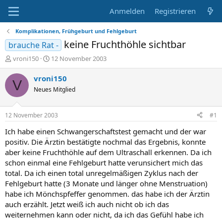
Anmelden
Registrieren
Komplikationen, Frühgeburt und Fehlgeburt
keine Fruchthöhle sichtbar
brauche Rat -
E
E
vroni150
12 November 2003
r
r
s
s
vroni150
V
t
t
Neues Mitglied
e
e
l
l
l
l
12 November 2003
#1
e
t
r
a
Ich habe einen Schwangerschaftstest gemacht und der war
m
positiv. Die Ärztin bestätigte nochmal das Ergebnis, konnte
aber keine Fruchthöhle auf dem Ultraschall erkennen. Da ich
schon einmal eine Fehlgeburt hatte verunsichert mich das
total. Da ich einen total unregelmäßigen Zyklus nach der
Fehlgeburt hatte (3 Monate und länger ohne Menstruation)
habe ich Mönchspfeffer genommen. das habe ich der Ärztin
auch erzählt. Jetzt weiß ich auch nicht ob ich das
weiternehmen kann oder nicht, da ich das Gefühl habe ich