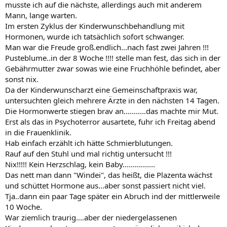
musste ich auf die nächste, allerdings auch mit anderem
Mann, lange warten.
Im ersten Zyklus der Kinderwunschbehandlung mit
Hormonen, wurde ich tatsächlich sofort schwanger.
Man war die Freude groß.endlich...nach fast zwei Jahren !!!
Pusteblume..in der 8 Woche !!!! stelle man fest, das sich in der
Gebährmutter zwar sowas wie eine Fruchhöhle befindet, aber
sonst nix.
Da der Kinderwunscharzt eine Gemeinschaftpraxis war,
untersuchten gleich mehrere Ärzte in den nächsten 14 Tagen.
Die Hormonwerte stiegen brav an...........das machte mir Mut.
Erst als das in Psychoterror ausartete, fuhr ich Freitag abend
in die Frauenklinik.
Hab einfach erzählt ich hätte Schmierblutungen.
Rauf auf den Stuhl und mal richtig untersucht !!!
Nix!!!!! Kein Herzschlag, kein Baby................
Das nett man dann "Windei", das heißt, die Plazenta wächst
und schüttet Hormone aus...aber sonst passiert nicht viel.
Tja..dann ein paar Tage später ein Abruch ind der mittlerweile
10 Woche.
War ziemlich traurig....aber der niedergelassenen