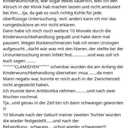
Kinderwunscharzt, war sogar etwas säuerlich, weil ich den
Abruch in der Klinik hab machen lassen und nicht ambulant
bei ihm....tja, da gab es noch richtig Kohle für jede
überflüssige Untersuchung. :evil: anders kann ich mir das
rumgedocktore an mir nicht erkären.
Dann habe ich mich noch weitere 10 Monate durch die
Kinderwunschbehandlung gequält und habe dann mal
pausiert. Wegen Rückenschmerzen hab ich einen Urologen
aufgesucht...dacht wär was mit den Nieren..der stellte bei der
Urinuntersuchung einen Infekt fest..............und was soll ich
euch sagen ........
"""""""CLAMIDYEN"""""" scheinbar wurden die am Anfang der
Kinderwunschbehandlung übersehen :mua .......da mein
Mann negativ war, konnte er mich auch in der Zwischenzeit
nicht angesteckt haben.
Ich musste dann Antibiotika nehmen..........und nach zwei
Wochen nochmal.
Tja...und genau in der Zeit bin ich dann schwanger geworden
!!!
10 Monate nach der Geburt meiner zweiten Tochter wurden
die wieder festgestellt......und nach der
Behandlung...schwupp.....schon wieder schwanger!!!