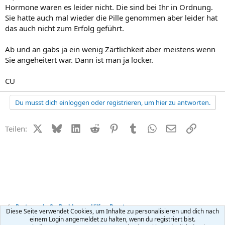
Hormone waren es leider nicht. Die sind bei Ihr in Ordnung.
Sie hatte auch mal wieder die Pille genommen aber leider hat
das auch nicht zum Erfolg geführt.
Ab und an gabs ja ein wenig Zärtlichkeit aber meistens wenn
Sie angeheitert war. Dann ist man ja locker.
CU
Du musst dich einloggen oder registrieren, um hier zu antworten.
X (Twitter)
Bluesky
LinkedIn
Reddit
Pinterest
Tumblr
WhatsApp
E-Mail
Link
Teilen:
Partnerschafts-Probleme - Hilfe + Beratung
Diese Seite verwendet Cookies, um Inhalte zu personalisieren und dich nach
einem Login angemeldet zu halten, wenn du registriert bist.