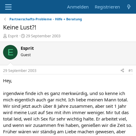
Anmelden
Registrieren
Partnerschafts-Probleme - Hilfe + Beratung
Keine Lust?!
E
E
Esprit
29 September 2003
r
r
s
s
Esprit
E
t
t
Guest
e
e
l
l
l
l
29 September 2003
#1
e
t
r
a
Hey,
m
irgendwie finde ich es ganz merkwürdig, und so kenne ich
mich eigentlich auch gar nicht. Ich liebe meinen Mann total.
Wir sind jetzt auch über 8 Jahre zusammen, aber seit 1 Jahr
wird meine Lust auf Sex mit ihm immer weniger. Mir tut das
total leid, weil ich Sex für sehr wichtig halte. Er arbeitet viel,
und wenn wir zusammen frei haben, genießen wir die Zeit so.
Früher wären wir ständig am Liebe machen gewesen, aber