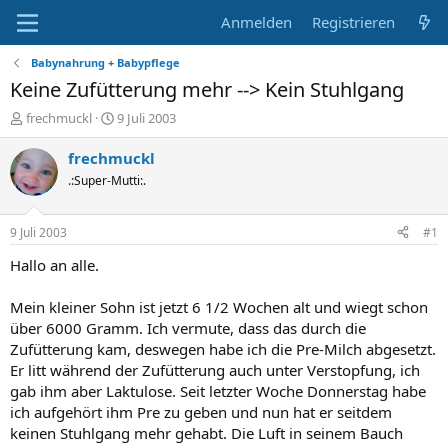
Anmelden
Registrieren
Babynahrung + Babypflege
Keine Zufütterung mehr --> Kein Stuhlgang
E
E
frechmuckl
9 Juli 2003
r
r
s
s
frechmuckl
t
t
.:Super-Mutti:.
e
e
l
l
l
l
9 Juli 2003
#1
e
t
r
a
Hallo an alle.
m
Mein kleiner Sohn ist jetzt 6 1/2 Wochen alt und wiegt schon
über 6000 Gramm. Ich vermute, dass das durch die
Zufütterung kam, deswegen habe ich die Pre-Milch abgesetzt.
Er litt während der Zufütterung auch unter Verstopfung, ich
gab ihm aber Laktulose. Seit letzter Woche Donnerstag habe
ich aufgehört ihm Pre zu geben und nun hat er seitdem
keinen Stuhlgang mehr gehabt. Die Luft in seinem Bauch