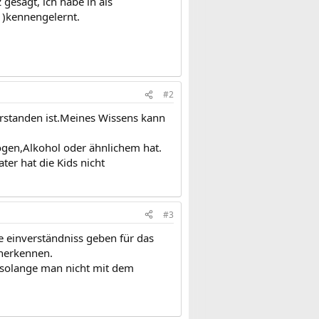
gesagt, ich habe in als
 )kennengelernt.
#2
erstanden ist.Meines Wissens kann
ogen,Alkohol oder ähnlichem hat.
ter hat die Kids nicht
#3
 einverständniss geben für das
anerkennen.
t solange man nicht mit dem