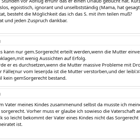
 Stunden vor Abflug erfuhr das er einen Urlaub gebucht hat. Kurz 
los, egoistisch, ignorant und unselbstständig (Mama, hat gesagt
at, besteht die Möglichkeit das ich das S. mit ihm teilen muß?
Rat und jeden Zuspruch dankbar.
3
ss kann nur gem.Sorgerecht erteilt werden,wenn die Mutter einv
nklagen,mit wenig Aussichten auf Erfolg.
rde er es durchsetzen,wenn die Mutter massive Probleme mit Dr
 Fälle(nur vom lesen)da ist die Mutter verstorben,und der leibl.Va
 kein gemSorgerecht bestand.
3
em Vater meines Kindes zusammenund selbst da musste ich meine
rgerecht. Vorher muss er glaube ich sowieso die Vaterschaft 
ik so leicht bekommt der Vater eines Kindes nicht das Sorgerech
eiratet ist.