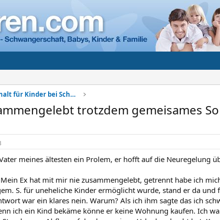
Sorgerecht + Unterhalt für Kinder bei Scheidung
sammengelebt trotzdem gemeisames So
3
ater meines ältesten ein Prolem, er hofft auf die Neuregelung 
 Mein Ex hat mit mir nie zusammengelebt, getrennt habe ich mich
gem. S. für uneheliche Kinder ermöglicht wurde, stand er da und 
twort war ein klares nein. Warum? Als ich ihm sagte das ich sch
n ich ein Kind bekäme könne er keine Wohnung kaufen. Ich war 