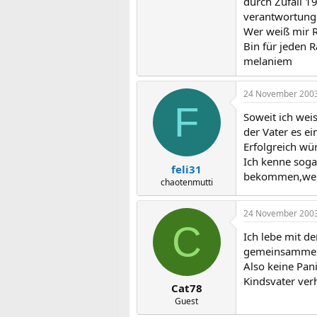
durch Zufall 19
verantwortungs
Wer weiß mir R
Bin für jeden 
melaniem
24 November 200
F
Soweit ich wei
der Vater es ei
Erfolgreich wü
Ich kenne sogar
feli31
bekommen,weil
chaotenmutti
24 November 200
C
Ich lebe mit d
gemeinsamme so
Also keine Pan
Kindsvater verh
Cat78
Guest