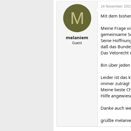
24 November 200
M
Mit dem bisheri
Meine Frage vi
gemeinsame So
melaniem
Seine Hoffnung
Guest
daß das Bundes
Das Vetorecht d
Bin über jeden
Leider ist das
immer zuträgt 
Meine beste Ch
Hilfe angewies
Danke auch wen
grüßle melani