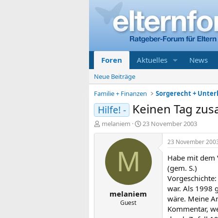
Foren
Aktuelles
News
Neue Beiträge
Familie + Finanzen
Keinen Tag zu
Hilfe! -
E
E
melaniem
23 November 2003
r
r
s
s
23 November 200
t
t
M
Habe mit dem V
e
e
l
l
(gem. S.)
l
l
Vorgeschichte:
e
t
war. Als 1998 
melaniem
r
a
wäre. Meine An
m
Guest
Kommentar, wen