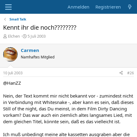
Anmelden
Registrieren
Small Talk
Kennt ihr die noch????????
E
E
Elchen
5 Juli 2003
r
r
s
s
Carmen
t
t
Namhaftes Mitglied
e
e
l
l
l
l
10 Juli 2003
#26
e
t
r
a
@HanZZ
m
Nein, der Text kommt mir nicht bekannt vor - zumindest nicht
in Verbindung mit Whitesnake -, aber kann es sein, daß dieses
Still of the night, das Du meinst, in dem Film Dirty Dancing
vorkam? Das war auch ein ziemlich altes langsames Lied, mit
dem gleichen Titel, könnte sein, daß es das vielleicht ist.
Ich muß unbedingt meine alte kassetten ausgraben aber die