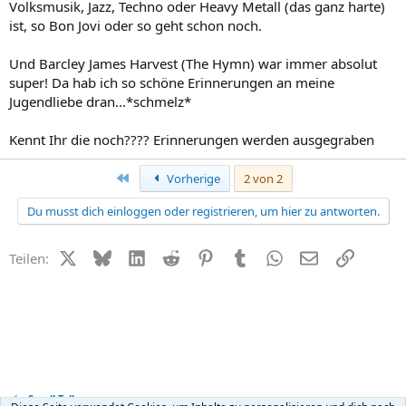
Volksmusik, Jazz, Techno oder Heavy Metall (das ganz harte)
ist, so Bon Jovi oder so geht schon noch.
Und Barcley James Harvest (The Hymn) war immer absolut
super! Da hab ich so schöne Erinnerungen an meine
Jugendliebe dran...*schmelz*
Kennt Ihr die noch???? Erinnerungen werden ausgegraben
Erste
Vorherige
2 von 2
Du musst dich einloggen oder registrieren, um hier zu antworten.
X (Twitter)
Bluesky
LinkedIn
Reddit
Pinterest
Tumblr
WhatsApp
E-Mail
Link
Teilen:
Small Talk