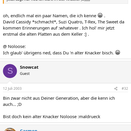
😀
oh, endlich mal ein paar Namen, die ich kenne
.
David Cassidy *schmacht*, Suzi Quatro, T-Rex, The Sweet da
kommen Erinnerungen auf :whatever . Ich hol' mir jetzt
erstmal die alten Platten aus dem Keller :] .
@ Noloose:
😀
Ich glaub' übrigens ned, dass Du 'n alter Knacker bisch.
Snowcat
S
Guest
12 Juli 2003
#32
Bin zwar nicht aus Deiner Generation, aber die kenn ich
auch... ;D
Bist doch kein alter Knacker Noloose :maldrueck
Carmen