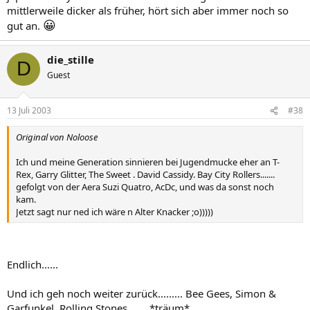
mittlerweile dicker als früher, hört sich aber immer noch so
😀
gut an.
die_stille
D
Guest
13 Juli 2003
#38
Original von Noloose
Ich und meine Generation sinnieren bei Jugendmucke eher an T-
Rex, Garry Glitter, The Sweet . David Cassidy. Bay City Rollers.......
gefolgt von der Aera Suzi Quatro, AcDc, und was da sonst noch
kam.
Jetzt sagt nur ned ich wäre n Alter Knacker ;o)))))
Endlich......
Und ich geh noch weiter zurück......... Bee Gees, Simon &
Garfunkel, Rolling Stones....... *träum*