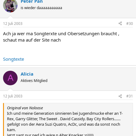
Peter Pan
is wieder daaaaaaaaaaa
12 Juli 2003
#30
Ach ja wer ma Songterxte und Obersetzungen braucht ,
schaut ma auf der Site nach
Songtexte
Alicia
A
Aktives Mitglied
12 Juli 2003
#31
Original von Noloose
Ich und meine Generation sinnieren bei Jugendmucke eher an T-
Rex, Garry Glitter, The Sweet . David Cassidy. Bay City Rollers.......
gefolgt von der Aera Suzi Quatro, AcDc, und was da sonst noch
kam.
Jetzt sagt nur ned ich wäre n Alter Knacker ;o)))))