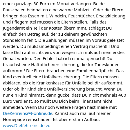
einer ganztags 50 Euro im Monat verlangen. Beide
Pauschalen beinhalten eine warme Mahlzeit. Oder die Eltern
bringen das Essen mit. Windeln, Feuchttücher, Ersatzkleidung
und Pflegemittel müssen die Eltern stellen. Falls das
Jugendamt ein Teil der Kosten übernimmt, schlägst Du
einfach den Betrag auf, der zu deinem gewünschten
Stundelohn fehlt. Die Zahlungen müssen im Voraus geleistet
werden. Du mußt unbedingt einen Vertrag machen!!!! Und
lasse Dich auf nichts ein, von wegen ich muß auf mein erstes
Gehalt warten. Den Fehler hab ich einmal gemacht! Du
brauchst eine Haftpflichtversicherung, die für Tageskinder
aufkommt! Die Eltern brauchen eine Familienhaftpflicht. Das
Kind eventuell eine Unfallversicherung. Die Eltern müssen
abklären, ob die Krankenkasse für Unfälle bei dir aufkommt.
Oder ob ihr Kind eine Unfallversicherung braucht. Wenn Du
nur ein Kind nimmst, dann gucke, dass Du nicht mehr als 400
Euro verdienst, so mußt Du Dich beim Finanzamt nicht
anmelden. Wenn Du noch weitere Fragen hast maile mir:
DieKehreins@t-online.de
. Kannst auch mal auf meiner
Homepage reinschauen. Ist aber erst im Aufbau:
www.DieKehreins.de.vu