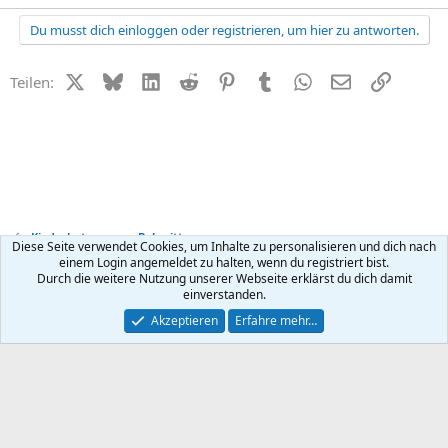
Du musst dich einloggen oder registrieren, um hier zu antworten.
X (Twitter)
Bluesky
LinkedIn
Reddit
Pinterest
Tumblr
WhatsApp
E-Mail
Link
Teilen:
Kinderbetreuung + Babysitter
Diese Seite verwendet Cookies, um Inhalte zu personalisieren und dich nach
einem Login angemeldet zu halten, wenn du registriert bist.
Durch die weitere Nutzung unserer Webseite erklärst du dich damit
Kontakt
Nutzungsbedingungen
Datenschutz
Hilfe
R
einverstanden.
S
S
®
Community platform by XenForo
© 2010-2026 XenForo Ltd.
Akzeptieren
Erfahre mehr…