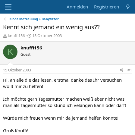
Anmelden
Registrieren
Kinderbetreuung + Babysitter
Kennt sich jemand ein wenig aus??
E
E
knuffi156
15 Oktober 2003
r
r
s
s
knuffi156
K
t
t
Guest
e
e
l
l
l
l
15 Oktober 2003
#1
e
t
r
a
Hi, an alle die das lesen, erstmal danke das Ihr versuchen
m
wollt mir zu helfen!
Ich möchte gern Tagesmutter machen weiß aber nicht was
man als Tagesmutter so stündlich velangen kann oder darf!
Würde mich freuen wenn mir da jemand helfen könnte!
Gruß Knuffi!