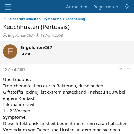
Anmelden
Registrieren
Kinderkrankheiten - Symptome + Behandlung
Keuchhusten (Pertussis)
E
E
EngelchenC67
18 April 2003
r
r
s
s
EngelchenC67
E
t
t
Guest
e
e
l
l
l
l
18 April 2003
#1
e
t
r
a
Übertragung:
m
Tröpfcheninfektion durch Bakterien, diese bilden
Giftstoffe(Toxine), ist extrem ansteckend - nahezu 100% bei
engem Kontakt!
Inkubationszeit:
1 - 2 Wochen
Symptome:
Diese Infektionskrankheit beginnt mit einem catarrhalischen
Vorstadium wie Fieber und Husten, in dem man sie noch