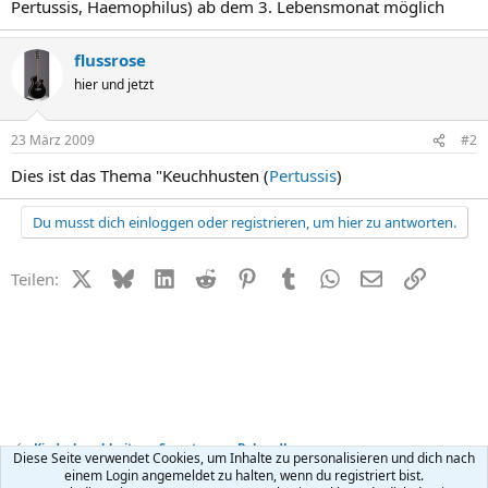
Pertussis, Haemophilus) ab dem 3. Lebensmonat möglich
flussrose
hier und jetzt
23 März 2009
#2
Dies ist das Thema "Keuchhusten (
Pertussis
)
Du musst dich einloggen oder registrieren, um hier zu antworten.
X (Twitter)
Bluesky
LinkedIn
Reddit
Pinterest
Tumblr
WhatsApp
E-Mail
Link
Teilen:
Kinderkrankheiten - Symptome + Behandlung
Diese Seite verwendet Cookies, um Inhalte zu personalisieren und dich nach
einem Login angemeldet zu halten, wenn du registriert bist.