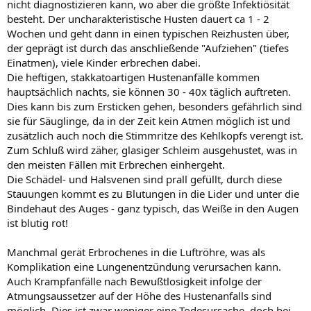
nicht diagnostizieren kann, wo aber die größte Infektiösität
besteht. Der uncharakteristische Husten dauert ca 1 - 2
Wochen und geht dann in einen typischen Reizhusten über,
der geprägt ist durch das anschließende "Aufziehen" (tiefes
Einatmen), viele Kinder erbrechen dabei.
Die heftigen, stakkatoartigen Hustenanfälle kommen
hauptsächlich nachts, sie können 30 - 40x täglich auftreten.
Dies kann bis zum Ersticken gehen, besonders gefährlich sind
sie für Säuglinge, da in der Zeit kein Atmen möglich ist und
zusätzlich auch noch die Stimmritze des Kehlkopfs verengt ist.
Zum Schluß wird zäher, glasiger Schleim ausgehustet, was in
den meisten Fällen mit Erbrechen einhergeht.
Die Schädel- und Halsvenen sind prall gefüllt, durch diese
Stauungen kommt es zu Blutungen in die Lider und unter die
Bindehaut des Auges - ganz typisch, das Weiße in den Augen
ist blutig rot!
Manchmal gerät Erbrochenes in die Luftröhre, was als
Komplikation eine Lungenentzündung verursachen kann.
Auch Krampfanfälle nach Bewußtlosigkeit infolge der
Atmungsaussetzer auf der Höhe des Hustenanfalls sind
möglich. Dies ist zwar weniger eine Todesursache, doch bei