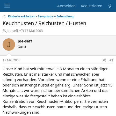
Anmelden
Registrieren
Kinderkrankheiten - Symptome + Behandlung
Keuchhusten / Reizhusten / Husten
E
E
joe-seff
17 Mai 2003
r
r
s
s
joe-seff
J
t
t
Guest
e
e
l
l
l
l
17 Mai 2003
#1
e
t
r
a
Unser Kind hat seit mittlerweile 8 Monaten einen ständigen
m
Reizhusten. Er ist mal stärker und mal schwächer, aber
ständig vorhanden. Vor allem wenn er eine Erkältung hat
oder sich anstrengt hustet er ganz arg. Unser Sohn ist jetzt 15
Monate alt, wir waren schon bei sämtlichen Ärzten und das
einzige was sie festgestellt haben ist eine erhöhte
Konzentration von Keuchhusten-Antikörpern. Sie vermuten
deshalb, dass er Keuchhusten hatte und der jetzige Husten
Nachwirkungen sind.