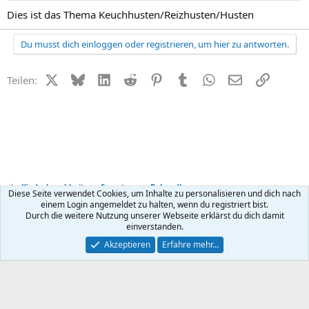
Dies ist das Thema Keuchhusten/Reizhusten/Husten
Du musst dich einloggen oder registrieren, um hier zu antworten.
X (Twitter)
Bluesky
LinkedIn
Reddit
Pinterest
Tumblr
WhatsApp
E-Mail
Link
Teilen:
Kinderkrankheiten - Symptome + Behandlung
Diese Seite verwendet Cookies, um Inhalte zu personalisieren und dich nach
einem Login angemeldet zu halten, wenn du registriert bist.
Durch die weitere Nutzung unserer Webseite erklärst du dich damit
Kontakt
Nutzungsbedingungen
Datenschutz
Hilfe
R
einverstanden.
S
S
®
Community platform by XenForo
© 2010-2026 XenForo Ltd.
Akzeptieren
Erfahre mehr…