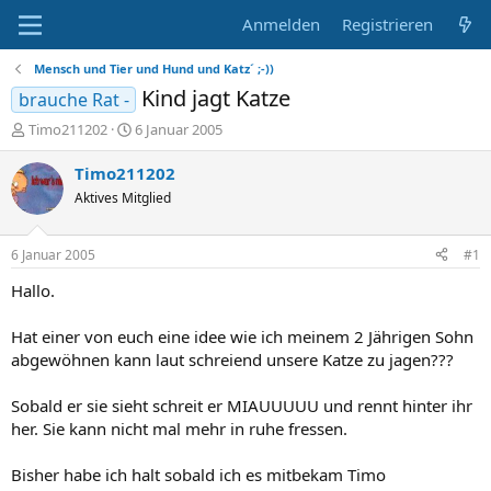
Anmelden
Registrieren
Mensch und Tier und Hund und Katz´ ;-))
Kind jagt Katze
brauche Rat -
E
E
Timo211202
6 Januar 2005
r
r
s
s
Timo211202
t
t
Aktives Mitglied
e
e
l
l
l
l
6 Januar 2005
#1
e
t
r
a
Hallo.
m
Hat einer von euch eine idee wie ich meinem 2 Jährigen Sohn
abgewöhnen kann laut schreiend unsere Katze zu jagen???
Sobald er sie sieht schreit er MIAUUUUU und rennt hinter ihr
her. Sie kann nicht mal mehr in ruhe fressen.
Bisher habe ich halt sobald ich es mitbekam Timo