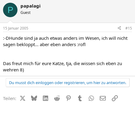
papalagi
P
Guest
15 Januar 2005
#15
:-DHunde sind ja auch etwas anders im Wesen, ich will nicht
sagen bekloppt... aber eben anders :rofl
Das freut mich für eure Katze, tja, die wissen sich eben zu
wehren 8)
Du musst dich einloggen oder registrieren, um hier zu antworten.
X (Twitter)
Bluesky
LinkedIn
Reddit
Pinterest
Tumblr
WhatsApp
E-Mail
Link
Teilen: