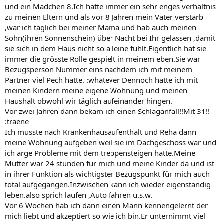
und ein Mädchen 8.Ich hatte immer ein sehr enges verhältnis
zu meinen Eltern und als vor 8 Jahren mein Vater verstarb
,war ich täglich bei meiner Mama und hab auch meinen
Sohn(ihren Sonnenschein) über Nacht bei Ihr gelassen ,damit
sie sich in dem Haus nicht so alleine fühlt.Eigentlich hat sie
immer die grösste Rolle gespielt in meinem eben.Sie war
Bezugsperson Nummer eins nachdem ich mit meinem
Partner viel Pech hatte. :whatever Dennoch hatte ich mit
meinen Kindern meine eigene Wohnung und meinen
Haushalt obwohl wir täglich aufeinander hingen.
Vor zwei Jahren dann bekam ich einen Schlaganfall!!Mit 31!!
:traene
Ich musste nach Krankenhausaufenthalt und Reha dann
meine Wohnung aufgeben weil sie im Dachgeschoss war und
ich arge Probleme mit dem treppensteigen hatte.Meine
Mutter war 24 stunden für mich und meine Kinder da und ist
in ihrer Funktion als wichtigster Bezugspunkt für mich auch
total aufgegangen.Inzwischen kann ich wieder eigenständig
leben.also sprich laufen ,Auto fahren u.s.w.
Vor 6 Wochen hab ich dann einen Mann kennengelernt der
mich liebt und akzeptiert so wie ich bin.Er unternimmt viel