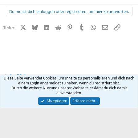
Du musst dich einloggen oder registrieren, um hier zu antworten.
X (Twitter)
Bluesky
LinkedIn
Reddit
Pinterest
Tumblr
WhatsApp
E-Mail
Link
Teilen:
Small Talk
Diese Seite verwendet Cookies, um Inhalte zu personalisieren und dich nach
einem Login angemeldet zu halten, wenn du registriert bist.
Durch die weitere Nutzung unserer Webseite erklärst du dich damit
Kontakt
Nutzungsbedingungen
Datenschutz
Hilfe
R
einverstanden.
S
S
®
Community platform by XenForo
© 2010-2026 XenForo Ltd.
Akzeptieren
Erfahre mehr…