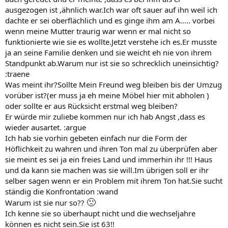
ausgezogen ist ,ähnlich war.Ich war oft sauer auf ihn weil ich
dachte er sei oberflächlich und es ginge ihm am A..... vorbei
wenn meine Mutter traurig war wenn er mal nicht so
funktionierte wie sie es wollte.Jetzt verstehe ich es.Er musste
ja an seine Familie denken und sie weicht eh nie von ihrem
Standpunkt ab.Warum nur ist sie so schrecklich uneinsichtig?
:traene
Was meint ihr?Sollte Mein Freund weg bleiben bis der Umzug
vorüber ist?(er muss ja eh meine Möbel hier mit abholen )
oder sollte er aus Rücksicht erstmal weg bleiben?
Er würde mir zuliebe kommen nur ich hab Angst ,dass es
wieder ausartet. :argue
Ich hab sie vorhin gebeten einfach nur die Form der
Höflichkeit zu wahren und ihren Ton mal zu überprüfen aber
sie meint es sei ja ein freies Land und immerhin ihr !!! Haus
und da kann sie machen was sie will.Im übrigen soll er ihr
selber sagen wenn er ein Problem mit ihrem Ton hat.Sie sucht
ständig die Konfrontation :wand
🙁
Warum ist sie nur so??
Ich kenne sie so überhaupt nicht und die wechseljahre
können es nicht sein.Sie ist 63!!