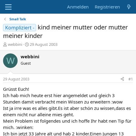
Anmelden
Registrieren
Small Talk
kind meiner mutter oder mutter
Kompliziert -
meiner kinder
E
E
webbini
29 August 2003
r
r
s
s
webbini
W
t
t
Guest
e
e
l
l
l
l
29 August 2003
#1
e
t
r
a
Grüsst Euch!
m
Ich hab mich heute erst hier angemeldet und gleich 3
Stunden damit verbracht mein Wissen zu erweitern :wow
Ist ja irre was es alles gibt.Es ist aber schön zu wissen,dass es
einem nicht nur alleine mies geht.
Mein Problem ist folgendes und ich hoffe Ihr habt nen Tip für
mich. :winken:
Ich bin jetzt 33 Jahre alt und hab 2 kinder.Einen Jungen 13