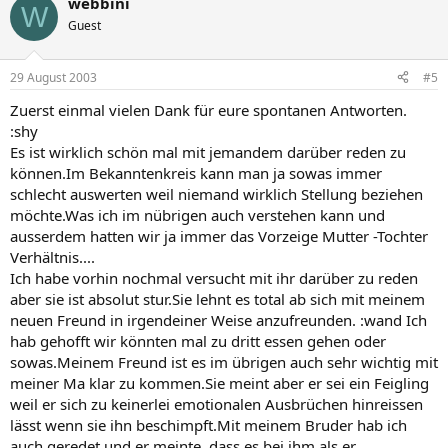
webbini
W
Guest
29 August 2003
#5
Zuerst einmal vielen Dank für eure spontanen Antworten.
:shy
Es ist wirklich schön mal mit jemandem darüber reden zu
können.Im Bekanntenkreis kann man ja sowas immer
schlecht auswerten weil niemand wirklich Stellung beziehen
möchte.Was ich im nübrigen auch verstehen kann und
ausserdem hatten wir ja immer das Vorzeige Mutter -Tochter
Verhältnis....
Ich habe vorhin nochmal versucht mit ihr darüber zu reden
aber sie ist absolut stur.Sie lehnt es total ab sich mit meinem
neuen Freund in irgendeiner Weise anzufreunden. :wand Ich
hab gehofft wir könnten mal zu dritt essen gehen oder
sowas.Meinem Freund ist es im übrigen auch sehr wichtig mit
meiner Ma klar zu kommen.Sie meint aber er sei ein Feigling
weil er sich zu keinerlei emotionalen Ausbrüchen hinreissen
lässt wenn sie ihn beschimpft.Mit meinem Bruder hab ich
auch geredet und er meinte ,dass es bei ihm als er