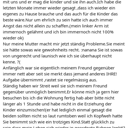
mit uns und er mag die kinder und sie ihn auch.Ich habe die
letzten Monate immer wieder gesagt ,dass ich wieder ein
eigenes zu Hause brauche und das auch für die Kinder das
beste wäre.Nur um ehrlich zu sein hatte ich auch immer
Angst das nicht allein zu schaffen.(mein linker Arm ist
immernoch gelähmt und ich bin immernoch nicht 100%
wieder ok)
Nur meine Mutter macht mir jetzt ständig Probleme.Sie meint
sie hätte sowas wie gewohnheits recht. :nanana Sie ist sowas
von ungerecht und launisch wie ich sie überhaupt nicht
kenne. ?(
Anfänglich war sie eigentlich meinem Freund gegenüber
immer nett aber seit sie merkt dass jemand anderes IHRE!
Aufgabe übernimmt ,rastet sie regelmässig aus.
Ständig haben wir Streit weil sie sich meinem Freund
gegenüber unmöglich benimmt.Er könne mich ja gern hier
besuchen bis ich die Wohnung fertig hab aber bitte nicht
länger als 1 Stunde und habe nicht in die Erziehung der
Kinder einzumischen!(er hat lediglich einmal gesagt die
beiden sollten nicht so laut rumtoben weil ich Kopfweh hatte
Sie benimmt sich wie ein trotziges Kind.Statt glücklich zu
sein,dass mein Leben sich wieder in geordnete Bahnen lenkt!?