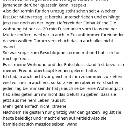
jemanden darüber quasseln kann. :respekt
Also der Termin für den Umzug steht schon seit 4 Wochen
fest.Der Mietvertrag ist bereits unterschrieben und es hängt
jetzt nur noch an der lngen Lieferzeit der Einbauküche.Die
wohnung ist nur ca. 20 min Fussmarsch vom Haus meiner
Mutter entfernt weil wir ja auch in Zukunft immer füreinander
da sein wollten.Darum versteh ich das ja auch alles nicht.
:wand
Sie war sogar zum Besichtigungstermin mit und hat sich für
mich gefreut.
Es ist meine Wohnung und der Entschluss stand fest bevor ich
meinen Freund überhaupt kennen gelernt hatte.
Ich hab ja auch nicht vor gleich mit ihm zusammen zu ziehen
weil wir uns ja auch erst so kurz kennen aber er wird sicher
jeden Tag bei mir sein.Er hat ja auch selber eine Wohnung.Ich
hab alles getan um ihr nicht das Gefühl zu geben ,dass sie
jetzt aus meinem Leben raus ist.
Mehr geht einfach nicht !!:traene
Nachdem sie gestern nur gnatzig war den ganzen Tag ,ist sie
heute beleidigt und "macht einen auf Mitleid"Also sie
bemitleidet sich masslos selber. :wand