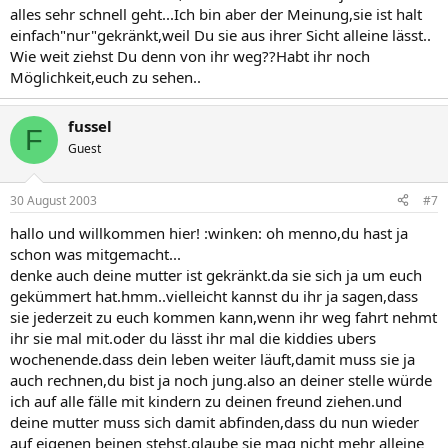
alles sehr schnell geht...Ich bin aber der Meinung,sie ist halt
einfach"nur"gekränkt,weil Du sie aus ihrer Sicht alleine lässt..
Wie weit ziehst Du denn von ihr weg??Habt ihr noch
Möglichkeit,euch zu sehen..
fussel
F
Guest
30 August 2003
#7
hallo und willkommen hier! :winken: oh menno,du hast ja
schon was mitgemacht...
denke auch deine mutter ist gekränkt.da sie sich ja um euch
gekümmert hat.hmm..vielleicht kannst du ihr ja sagen,dass
sie jederzeit zu euch kommen kann,wenn ihr weg fahrt nehmt
ihr sie mal mit.oder du lässt ihr mal die kiddies ubers
wochenende.dass dein leben weiter läuft,damit muss sie ja
auch rechnen,du bist ja noch jung.also an deiner stelle würde
ich auf alle fälle mit kindern zu deinen freund ziehen.und
deine mutter muss sich damit abfinden,dass du nun wieder
auf eigenen beinen stehst.glaube sie mag nicht mehr alleine