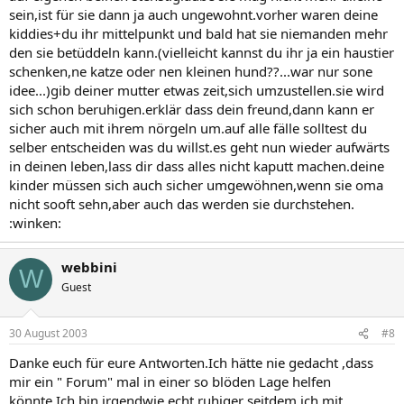
sein,ist für sie dann ja auch ungewohnt.vorher waren deine
kiddies+du ihr mittelpunkt und bald hat sie niemanden mehr
den sie betüddeln kann.(vielleicht kannst du ihr ja ein haustier
schenken,ne katze oder nen kleinen hund??...war nur sone
idee...)gib deiner mutter etwas zeit,sich umzustellen.sie wird
sich schon beruhigen.erklär dass dein freund,dann kann er
sicher auch mit ihrem nörgeln um.auf alle fälle solltest du
selber entscheiden was du willst.es geht nun wieder aufwärts
in deinen leben,lass dir dass alles nicht kaputt machen.deine
kinder müssen sich auch sicher umgewöhnen,wenn sie oma
nicht sooft sehn,aber auch das werden sie durchstehen.
:winken:
webbini
W
Guest
30 August 2003
#8
Danke euch für eure Antworten.Ich hätte nie gedacht ,dass
mir ein " Forum" mal in einer so blöden Lage helfen
könnte.Ich bin irgendwie echt ruhiger seitdem ich mit