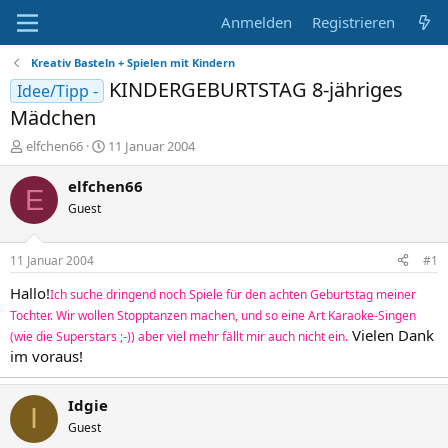
Anmelden
Registrieren
Kreativ Basteln + Spielen mit Kindern
KINDERGEBURTSTAG 8-jähriges
Idee/Tipp -
Mädchen
E
E
elfchen66
11 Januar 2004
r
r
s
s
elfchen66
E
t
t
Guest
e
e
l
l
l
l
11 Januar 2004
#1
e
t
r
a
Hallo!
Ich suche dringend noch Spiele für den achten Geburtstag meiner
m
Tochter. Wir wollen Stopptanzen machen, und so eine Art Karaoke-Singen
Vielen Dank
(wie die Superstars ;-)) aber viel mehr fällt mir auch nicht ein.
im voraus!
Idgie
I
Guest