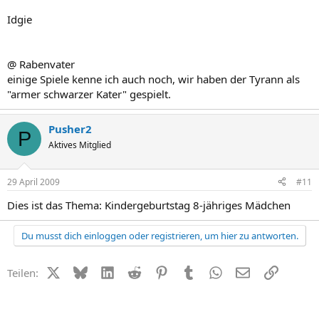
Idgie
@ Rabenvater
einige Spiele kenne ich auch noch, wir haben der Tyrann als
"armer schwarzer Kater" gespielt.
Pusher2
P
Aktives Mitglied
29 April 2009
#11
Dies ist das Thema: Kindergeburtstag 8-jähriges Mädchen
Du musst dich einloggen oder registrieren, um hier zu antworten.
X (Twitter)
Bluesky
LinkedIn
Reddit
Pinterest
Tumblr
WhatsApp
E-Mail
Link
Teilen: