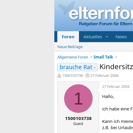
Foren
Aktuelles
News
Neue Beiträge
Allgemeine Foren
Small Talk
Kindersit
brauche Rat -
E
E
1500103738
27 Februar 2004
r
r
s
s
27 Februar 2004
t
t
1
Hallo,
e
e
l
l
l
l
ich habe eine F
e
t
1500103738
r
a
Kann ich meine
m
Guest
z.B. bei Urlaubs