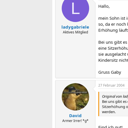
L
Hallo,
mein Sohn ist 
so, da er noch
ladygabriele
Erhöhung läuft 
Aktives Mitglied
Bei uns gibt e
eine Sitzerhöhu
sie ausgelacht
Kindersitz nich
Gruss Gaby
27 Februar 2004
Original von la
Bei uns gibt e
Sitzerhöhung od
werden.
David
Armer Irrer! *g*
Find ich gut!