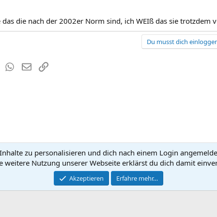
e das die nach der 2002er Norm sind, ich WEIß das sie trotzdem
Du musst dich einloggen
est
Tumblr
WhatsApp
E-Mail
Link
nhalte zu personalisieren und dich nach einem Login angemeldet 
Kontakt
Nutzun
e weitere Nutzung unserer Webseite erklärst du dich damit einve
®
Community platform by XenForo
Akzeptieren
Erfahre mehr…
© 2010-2026 XenForo Ltd.