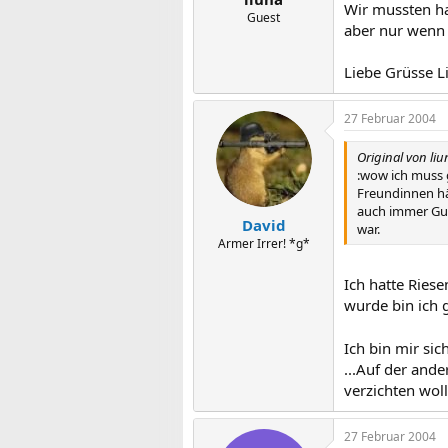
Wir mussten ha
Guest
aber nur wenn d
Liebe Grüsse L
27 Februar 2004
Original von liu
:wow ich muss g
Freundinnen hät
auch immer Gurt
David
war.
Armer Irrer! *g*
Ich hatte Riese
wurde bin ich 
Ich bin mir si
...Auf der ande
verzichten woll
27 Februar 2004