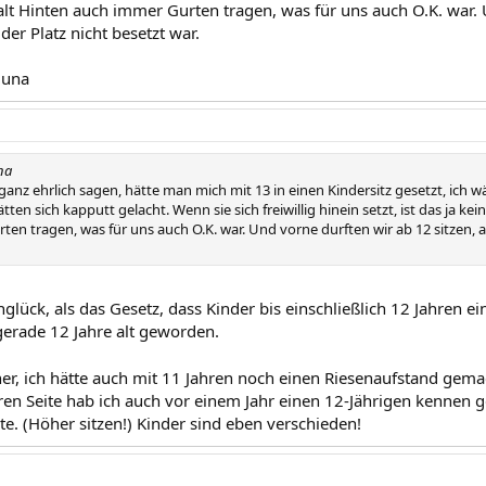
lt Hinten auch immer Gurten tragen, was für uns auch O.K. war. 
er Platz nicht besetzt war.
iuna
na
anz ehrlich sagen, hätte man mich mit 13 in einen Kindersitz gesetzt, ich w
ten sich kapputt gelacht. Wenn sie sich freiwillig hinein setzt, ist das ja k
en tragen, was für uns auch O.K. war. Und vorne durften wir ab 12 sitzen, a
nglück, als das Gesetz, dass Kinder bis einschließlich 12 Jahren e
gerade 12 Jahre alt geworden.
cher, ich hätte auch mit 11 Jahren noch einen Riesenaufstand gem
ren Seite hab ich auch vor einem Jahr einen 12-Jährigen kennen ge
te. (Höher sitzen!) Kinder sind eben verschieden!