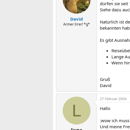
dürfen sie seit
Siehe dazu auc
David
Natürlich ist d
Armer Irrer! *g*
bekannten habe
Es gibt Ausnahm
Reiseübel
Lange Au
Wenn hin
Gruß
David
27 Februar 2004
L
Hallo
:wow ich muss g
Und meine Freun
liuna