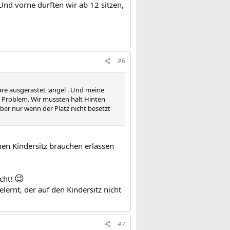
Und vorne durften wir ab 12 sitzen,
#6
äre ausgerastet :angel . Und meine
ein Problem. Wir mussten halt Hinten
ber nur wenn der Platz nicht besetzt
inen Kindersitz brauchen erlassen
😉
acht!
lernt, der auf den Kindersitz nicht
#7