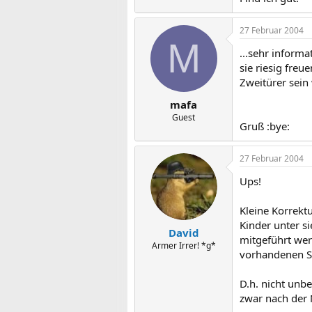
27 Februar 2004
M
...sehr informa
sie riesig fre
Zweitürer sein 
mafa
Guest
Gruß :bye:
27 Februar 2004
Ups!
Kleine Korrektu
Kinder unter s
David
mitgeführt wer
Armer Irrer! *g*
vorhandenen Si
D.h. nicht unbe
zwar nach der 