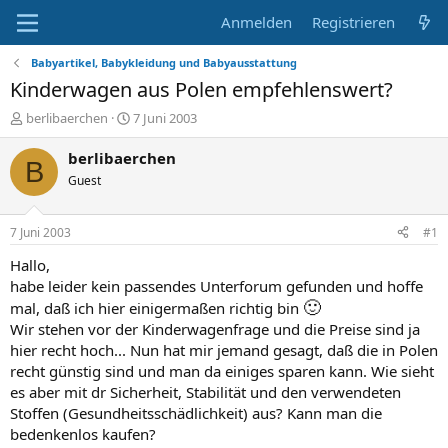
Anmelden
Registrieren
Babyartikel, Babykleidung und Babyausstattung
Kinderwagen aus Polen empfehlenswert?
E
E
berlibaerchen
7 Juni 2003
r
r
s
s
berlibaerchen
B
t
t
Guest
e
e
l
l
l
l
7 Juni 2003
#1
e
t
r
a
Hallo,
m
habe leider kein passendes Unterforum gefunden und hoffe
🙂
mal, daß ich hier einigermaßen richtig bin
Wir stehen vor der Kinderwagenfrage und die Preise sind ja
hier recht hoch... Nun hat mir jemand gesagt, daß die in Polen
recht günstig sind und man da einiges sparen kann. Wie sieht
es aber mit dr Sicherheit, Stabilität und den verwendeten
Stoffen (Gesundheitsschädlichkeit) aus? Kann man die
bedenkenlos kaufen?