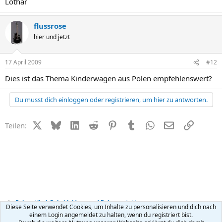
Lothar
flussrose
hier und jetzt
17 April 2009
#12
Dies ist das Thema Kinderwagen aus Polen empfehlenswert?
Du musst dich einloggen oder registrieren, um hier zu antworten.
X (Twitter)
Bluesky
LinkedIn
Reddit
Pinterest
Tumblr
WhatsApp
E-Mail
Link
Teilen:
Babyartikel, Babykleidung und Babyausstattung
Diese Seite verwendet Cookies, um Inhalte zu personalisieren und dich nach
einem Login angemeldet zu halten, wenn du registriert bist.