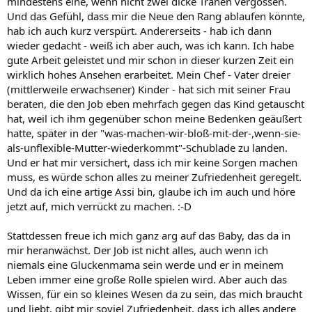
mindestens eine, wenn nicht zwei dicke Tränen vergossen.
Und das Gefühl, dass mir die Neue den Rang ablaufen könnte,
hab ich auch kurz verspürt. Andererseits - hab ich dann
wieder gedacht - weiß ich aber auch, was ich kann. Ich habe
gute Arbeit geleistet und mir schon in dieser kurzen Zeit ein
wirklich hohes Ansehen erarbeitet. Mein Chef - Vater dreier
(mittlerweile erwachsener) Kinder - hat sich mit seiner Frau
beraten, die den Job eben mehrfach gegen das Kind getauscht
hat, weil ich ihm gegenüber schon meine Bedenken geäußert
hatte, später in der "was-machen-wir-bloß-mit-der-,wenn-sie-
als-unflexible-Mutter-wiederkommt"-Schublade zu landen.
Und er hat mir versichert, dass ich mir keine Sorgen machen
muss, es würde schon alles zu meiner Zufriedenheit geregelt.
Und da ich eine artige Assi bin, glaube ich im auch und höre
jetzt auf, mich verrückt zu machen. :-D
Stattdessen freue ich mich ganz arg auf das Baby, das da in
mir heranwächst. Der Job ist nicht alles, auch wenn ich
niemals eine Gluckenmama sein werde und er in meinem
Leben immer eine große Rolle spielen wird. Aber auch das
Wissen, für ein so kleines Wesen da zu sein, das mich braucht
und liebt, gibt mir soviel Zufriedenheit, dass ich alles andere