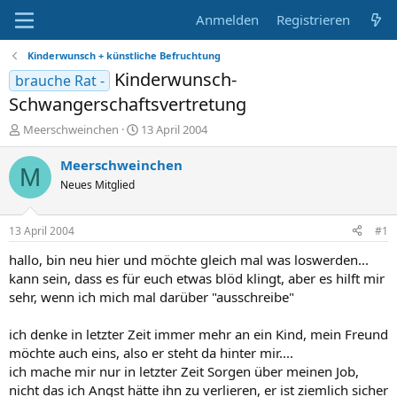
Anmelden
Registrieren
Kinderwunsch + künstliche Befruchtung
Kinderwunsch-
brauche Rat -
Schwangerschaftsvertretung
E
E
Meerschweinchen
13 April 2004
r
r
s
s
Meerschweinchen
M
t
t
Neues Mitglied
e
e
l
l
l
l
13 April 2004
#1
e
t
r
a
hallo, bin neu hier und möchte gleich mal was loswerden...
m
kann sein, dass es für euch etwas blöd klingt, aber es hilft mir
sehr, wenn ich mich mal darüber "ausschreibe"
ich denke in letzter Zeit immer mehr an ein Kind, mein Freund
möchte auch eins, also er steht da hinter mir....
ich mache mir nur in letzter Zeit Sorgen über meinen Job,
nicht das ich Angst hätte ihn zu verlieren, er ist ziemlich sicher