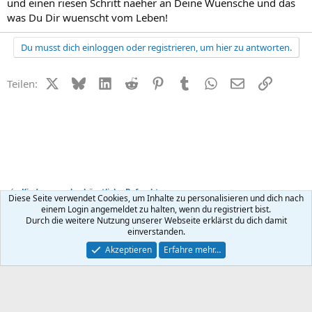
und einen riesen Schritt naeher an Deine Wuensche und das
was Du Dir wuenscht vom Leben!
Du musst dich einloggen oder registrieren, um hier zu antworten.
X (Twitter)
Bluesky
LinkedIn
Reddit
Pinterest
Tumblr
WhatsApp
E-Mail
Link
Teilen:
Kinderwunsch + künstliche Befruchtung
Diese Seite verwendet Cookies, um Inhalte zu personalisieren und dich nach
einem Login angemeldet zu halten, wenn du registriert bist.
Durch die weitere Nutzung unserer Webseite erklärst du dich damit
Kontakt
Nutzungsbedingungen
Datenschutz
Hilfe
R
einverstanden.
S
S
®
Community platform by XenForo
© 2010-2026 XenForo Ltd.
Akzeptieren
Erfahre mehr…