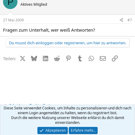
P
Aktives Mitglied
27 Mai 2009
#7
Fragen zum Unterhalt, wer weiß Antworten?
Du musst dich einloggen oder registrieren, um hier zu antworten.
X (Twitter)
Bluesky
LinkedIn
Reddit
Pinterest
Tumblr
WhatsApp
E-Mail
Link
Teilen:
Scheidung - Recht + Kosten
Diese Seite verwendet Cookies, um Inhalte zu personalisieren und dich nach
einem Login angemeldet zu halten, wenn du registriert bist.
Durch die weitere Nutzung unserer Webseite erklärst du dich damit
Kontakt
Nutzungsbedingungen
Datenschutz
Hilfe
R
einverstanden.
S
S
®
Community platform by XenForo
© 2010-2026 XenForo Ltd.
Akzeptieren
Erfahre mehr…