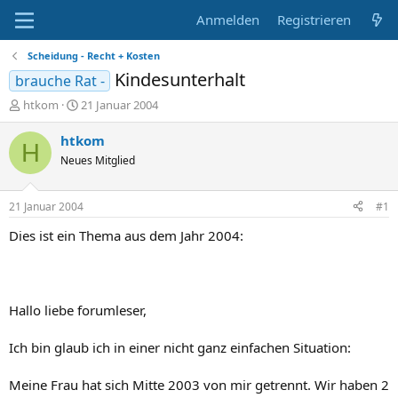
Anmelden
Registrieren
Scheidung - Recht + Kosten
Kindesunterhalt
brauche Rat -
E
E
htkom
21 Januar 2004
r
r
s
s
htkom
H
t
t
Neues Mitglied
e
e
l
l
l
l
21 Januar 2004
#1
e
t
r
a
Dies ist ein Thema aus dem Jahr 2004:
m
Hallo liebe forumleser,
Ich bin glaub ich in einer nicht ganz einfachen Situation:
Meine Frau hat sich Mitte 2003 von mir getrennt. Wir haben 2