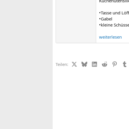
Küchenutensili
•Tasse und Löf
•Gabel
•kleine Schüsse
weiterlesen
X (Twitter)
Bluesky
LinkedIn
Reddit
Pinter
Teilen: