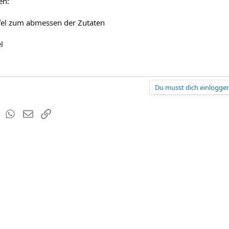
en:
fel zum abmessen der Zutaten
l
Du musst dich einloggen
est
Tumblr
WhatsApp
E-Mail
Link