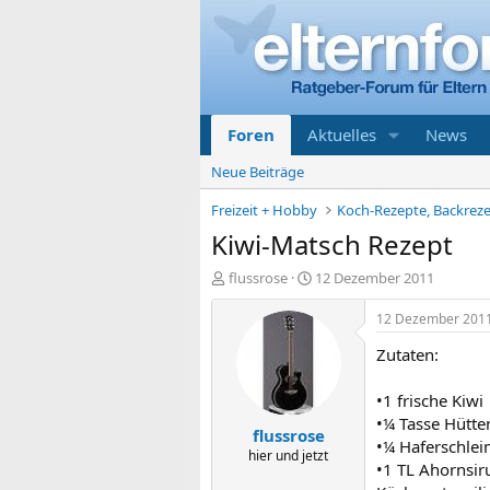
Foren
Aktuelles
News
Neue Beiträge
Freizeit + Hobby
Koch-Rezepte, Backreze
Kiwi-Matsch Rezept
E
E
flussrose
12 Dezember 2011
r
r
s
s
12 Dezember 201
t
t
Zutaten:
e
e
l
l
l
l
•1 frische Kiwi
e
t
•¼ Tasse Hütte
flussrose
r
a
•¼ Haferschlei
m
hier und jetzt
•1 TL Ahornsi