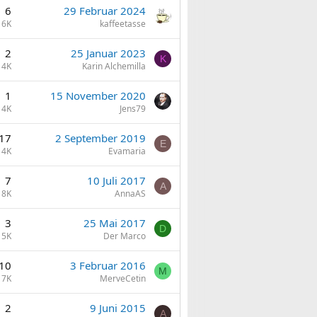
6
29 Februar 2024
6K
kaffeetasse
2
25 Januar 2023
K
4K
Karin Alchemilla
1
15 November 2020
4K
Jens79
17
2 September 2019
E
14K
Evamaria
7
10 Juli 2017
A
8K
AnnaAS
3
25 Mai 2017
D
5K
Der Marco
10
3 Februar 2016
M
7K
MerveCetin
2
9 Juni 2015
A