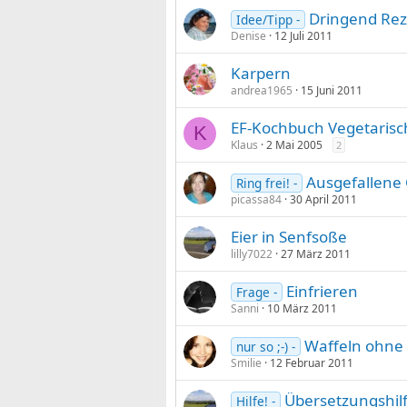
Dringend Rez
Idee/Tipp -
Denise
12 Juli 2011
Karpern
andrea1965
15 Juni 2011
EF-Kochbuch Vegetarisc
K
Klaus
2 Mai 2005
2
Ausgefallene 
Ring frei! -
picassa84
30 April 2011
Eier in Senfsoße
lilly7022
27 März 2011
Einfrieren
Frage -
Sanni
10 März 2011
Waffeln ohne E
nur so ;-) -
Smilie
12 Februar 2011
Übersetzungshilf
Hilfe! -