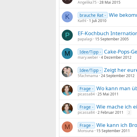
Angelika75
28 Mai 2015
Wie bekomm
brauche Rat -
K
Kathl
1 Juli 2010
EF-Kochbuch Internatio
P
papalagi
15 September 2005
Cake-Pops-Ge
Idee/Tipp -
M
mary.weber
4 Dezember 2012
Zeigt her eu
Idee/Tipp -
5fachmama
24 September 2012
Wo kann man üb
Frage -
picassa84
25 Mai 2011
Wie mache ich e
Frage -
picassa84
2 Februar 2011
2
Wie kann ich Bro
Frage -
M
Monsuna
15 September 2011