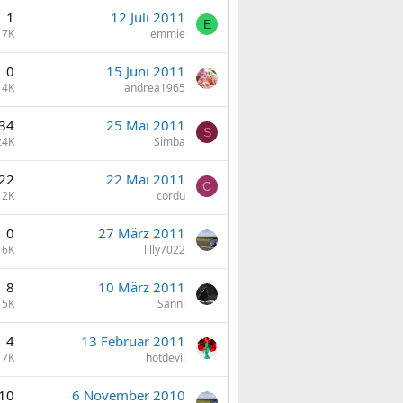
1
12 Juli 2011
E
7K
emmie
0
15 Juni 2011
4K
andrea1965
34
25 Mai 2011
S
24K
Simba
22
22 Mai 2011
C
12K
cordu
0
27 März 2011
6K
lilly7022
8
10 März 2011
5K
Sanni
4
13 Februar 2011
7K
hotdevil
10
6 November 2010