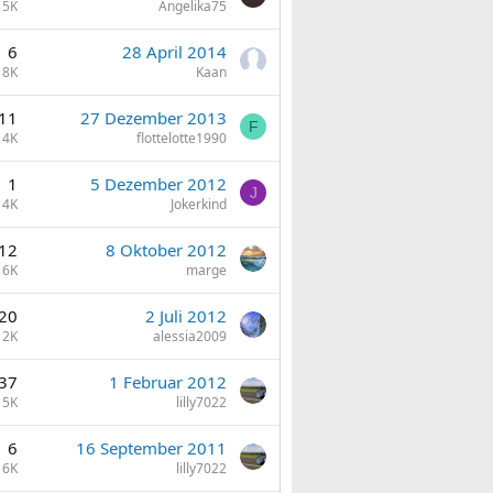
5K
Angelika75
6
28 April 2014
8K
Kaan
11
27 Dezember 2013
F
14K
flottelotte1990
1
5 Dezember 2012
J
4K
Jokerkind
12
8 Oktober 2012
6K
marge
20
2 Juli 2012
12K
alessia2009
37
1 Februar 2012
15K
lilly7022
6
16 September 2011
6K
lilly7022