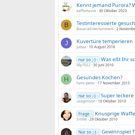
Kennt jemand Purora? W
kaffeetasse
30 Oktober 2023
Testinteressierte gesuch
B
BavariaEntertainment
2 Novembe
Kuvertüre temperieren
J
juttaa
10 August 2018
Was eßt Ihr so
nur so ;-) -
lilly7022
30 Juni 2010
Gesundes Kochen?
H
hans-peter
17 November 2015
Super leckere
nur so ;-) -
usagimoon
10 Oktober 2010
Knusprige Waffel
Frage -
Smilie
29 Oktober 2010
Gewinnspiel T
Nur so ;-) -
A