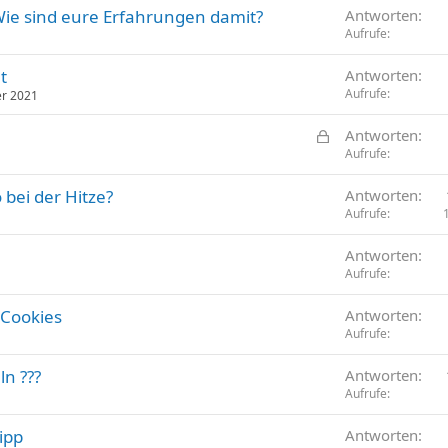
ie sind eure Erfahrungen damit?
Antworten
Aufrufe
t
Antworten
Aufrufe
r 2021
G
Antworten
e
Aufrufe
s
 bei der Hitze?
Antworten
p
Aufrufe
e
r
Antworten
r
Aufrufe
t
 Cookies
Antworten
Aufrufe
n ???
Antworten
Aufrufe
ipp
Antworten