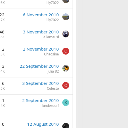
6K
lilly7022
22
6 November 2010
7K
lilly7022
48
3 November 2010
26K
lailamausi
2
2 November 2010
C
3K
Chaosine
3
22 September 2010
4K
Julia 82
6
3 September 2010
C
5K
Celeste
1
2 September 2010
K
4K
kinderdorf
0
12 August 2010