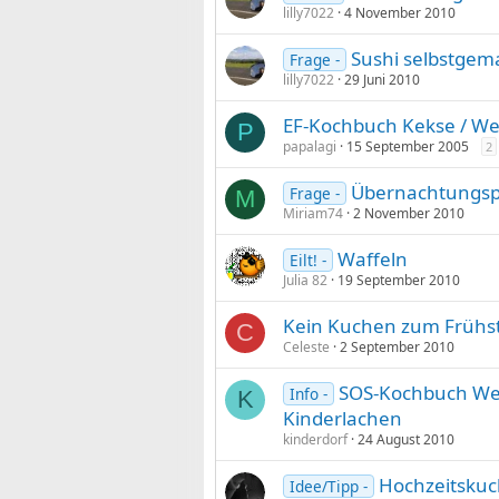
lilly7022
4 November 2010
Sushi selbstgem
Frage -
lilly7022
29 Juni 2010
EF-Kochbuch Kekse / We
P
papalagi
15 September 2005
2
Übernachtungsp
Frage -
M
Miriam74
2 November 2010
Waffeln
Eilt! -
Julia 82
19 September 2010
Kein Kuchen zum Frühst
C
Celeste
2 September 2010
SOS-Kochbuch Wet
Info -
K
Kinderlachen
kinderdorf
24 August 2010
Hochzeitskuc
Idee/Tipp -