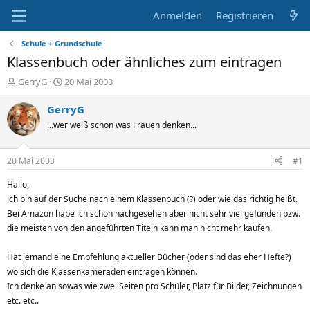
Anmelden
Registrieren
Schule + Grundschule
Klassenbuch oder ähnliches zum eintragen
E
E
GerryG
20 Mai 2003
r
r
s
s
GerryG
t
t
...wer weiß schon was Frauen denken...
e
e
l
l
l
l
20 Mai 2003
#1
e
t
r
a
Hallo,
m
ich bin auf der Suche nach einem Klassenbuch (?) oder wie das richtig heißt.
Bei Amazon habe ich schon nachgesehen aber nicht sehr viel gefunden bzw.
die meisten von den angeführten Titeln kann man nicht mehr kaufen.
Hat jemand eine Empfehlung aktueller Bücher (oder sind das eher Hefte?)
wo sich die Klassenkameraden eintragen können.
Ich denke an sowas wie zwei Seiten pro Schüler, Platz für Bilder, Zeichnungen
etc. etc..