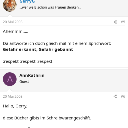
GerryG
...wer weiß schon was Frauen denken...
20 Mai 2003
#5
Ähemmm.....
Da antworte ich doch gleich mal mit einem Sprichwort:
Gefahr erkannt, Gefahr gebannt
:respekt :respekt :respekt
AnnKathrin
A
Guest
20 Mai 2003
#6
Hallo, Gerry,
diese Bücher gibts im Schreibwarengeschäft.