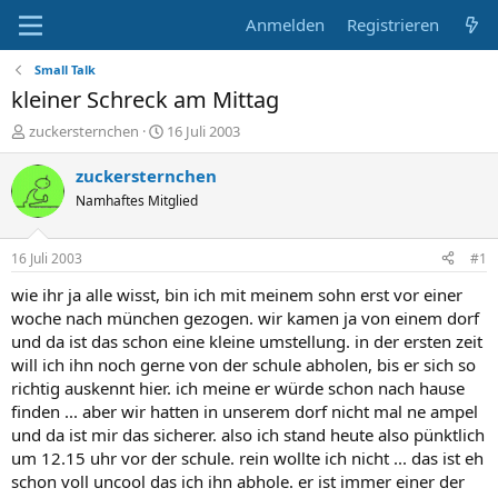
Anmelden
Registrieren
Small Talk
kleiner Schreck am Mittag
E
E
zuckersternchen
16 Juli 2003
r
r
s
s
zuckersternchen
t
t
Namhaftes Mitglied
e
e
l
l
l
l
16 Juli 2003
#1
e
t
r
a
wie ihr ja alle wisst, bin ich mit meinem sohn erst vor einer
m
woche nach münchen gezogen. wir kamen ja von einem dorf
und da ist das schon eine kleine umstellung. in der ersten zeit
will ich ihn noch gerne von der schule abholen, bis er sich so
richtig auskennt hier. ich meine er würde schon nach hause
finden ... aber wir hatten in unserem dorf nicht mal ne ampel
und da ist mir das sicherer. also ich stand heute also pünktlich
um 12.15 uhr vor der schule. rein wollte ich nicht ... das ist eh
schon voll uncool das ich ihn abhole. er ist immer einer der