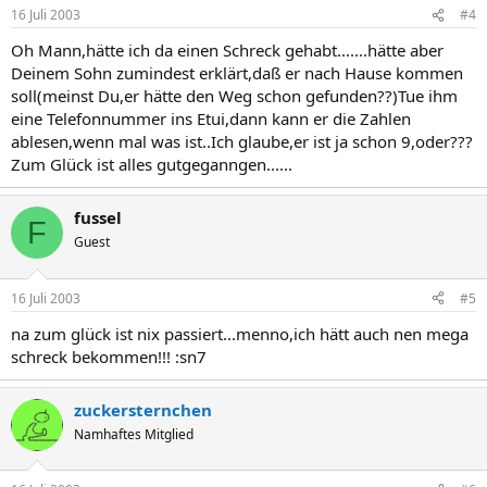
16 Juli 2003
#4
Oh Mann,hätte ich da einen Schreck gehabt.......hätte aber
Deinem Sohn zumindest erklärt,daß er nach Hause kommen
soll(meinst Du,er hätte den Weg schon gefunden??)Tue ihm
eine Telefonnummer ins Etui,dann kann er die Zahlen
ablesen,wenn mal was ist..Ich glaube,er ist ja schon 9,oder???
Zum Glück ist alles gutgeganngen......
fussel
F
Guest
16 Juli 2003
#5
na zum glück ist nix passiert...menno,ich hätt auch nen mega
schreck bekommen!!! :sn7
zuckersternchen
Namhaftes Mitglied