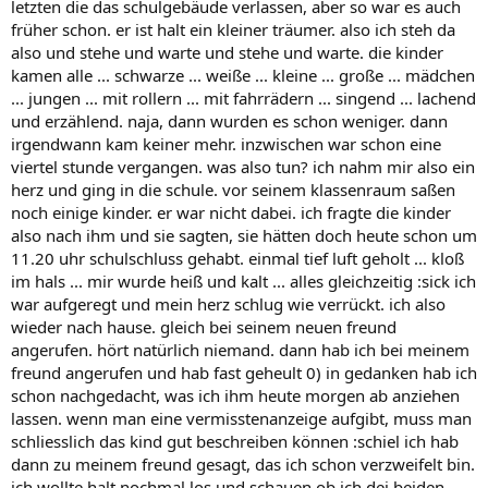
letzten die das schulgebäude verlassen, aber so war es auch
früher schon. er ist halt ein kleiner träumer. also ich steh da
also und stehe und warte und stehe und warte. die kinder
kamen alle ... schwarze ... weiße ... kleine ... große ... mädchen
... jungen ... mit rollern ... mit fahrrädern ... singend ... lachend
und erzählend. naja, dann wurden es schon weniger. dann
irgendwann kam keiner mehr. inzwischen war schon eine
viertel stunde vergangen. was also tun? ich nahm mir also ein
herz und ging in die schule. vor seinem klassenraum saßen
noch einige kinder. er war nicht dabei. ich fragte die kinder
also nach ihm und sie sagten, sie hätten doch heute schon um
11.20 uhr schulschluss gehabt. einmal tief luft geholt ... kloß
im hals ... mir wurde heiß und kalt ... alles gleichzeitig :sick ich
war aufgeregt und mein herz schlug wie verrückt. ich also
wieder nach hause. gleich bei seinem neuen freund
angerufen. hört natürlich niemand. dann hab ich bei meinem
freund angerufen und hab fast geheult 0) in gedanken hab ich
schon nachgedacht, was ich ihm heute morgen ab anziehen
lassen. wenn man eine vermisstenanzeige aufgibt, muss man
schliesslich das kind gut beschreiben können :schiel ich hab
dann zu meinem freund gesagt, das ich schon verzweifelt bin.
ich wollte halt nochmal los und schauen ob ich dei beiden