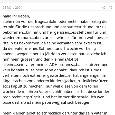
28 März 2004
#6
hallo ihr lieben,
stehe nun vor der frage...ritalin oder nicht...habe freitag den
termin für die Besprechung und nachuntersuchung im SPZ
bekommen...bin hin und her gerissen...es steht ein für und
wieder im raum...aber zur zeit wäre es für timo wohl besser
ritalin zu bekommen..da seine verhalten sehr extrem ist...
da der vater meines Sohnes ...uns 1 woche vor heilig
abend...wegen einer 19 jährigen verlassen hat...erziehe ich
nun mein grossen und den kleinen (ADHS)
alleine...sein vater meines ADHs sohnes...hat seit dezember
kein kontakt zu seinem sohn gehabt...dadurch ist Timos
verhalten noch extremer geworden...er hat angefangen im
Kiga...sachen von anderen kindern(Jacken;rucksäckeMützen
etc.) kaputt zu machen...nur weil diese von dem tollen
wochende mit ihren Väter erzählt haben...er hat diese kinder
regelrecht verprügelt...und hat immer die schuld (ich war
böse deshalb ist mein papa weg)auf sich bezogen...
mein kleiner leidet so schrecklich darunter das sein vater in