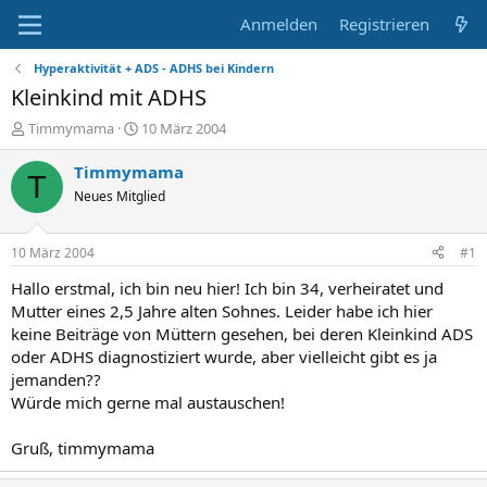
Anmelden
Registrieren
Hyperaktivität + ADS - ADHS bei Kindern
Kleinkind mit ADHS
E
E
Timmymama
10 März 2004
r
r
s
s
Timmymama
T
t
t
Neues Mitglied
e
e
l
l
l
l
10 März 2004
#1
e
t
r
a
Hallo erstmal, ich bin neu hier! Ich bin 34, verheiratet und
m
Mutter eines 2,5 Jahre alten Sohnes. Leider habe ich hier
keine Beiträge von Müttern gesehen, bei deren Kleinkind ADS
oder ADHS diagnostiziert wurde, aber vielleicht gibt es ja
jemanden??
Würde mich gerne mal austauschen!
Gruß, timmymama