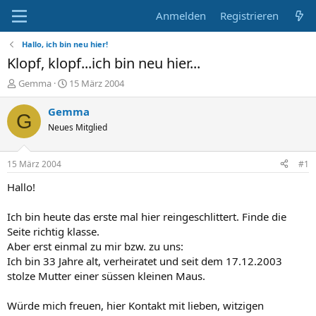
Anmelden
Registrieren
Hallo, ich bin neu hier!
Klopf, klopf...ich bin neu hier...
E
E
Gemma
15 März 2004
r
r
s
s
Gemma
G
t
t
Neues Mitglied
e
e
l
l
l
l
15 März 2004
#1
e
t
r
a
Hallo!
m
Ich bin heute das erste mal hier reingeschlittert. Finde die
Seite richtig klasse.
Aber erst einmal zu mir bzw. zu uns:
Ich bin 33 Jahre alt, verheiratet und seit dem 17.12.2003
stolze Mutter einer süssen kleinen Maus.
Würde mich freuen, hier Kontakt mit lieben, witzigen