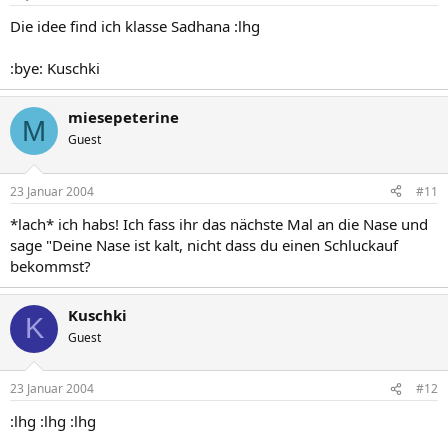
Die idee find ich klasse Sadhana :lhg
:bye: Kuschki
miesepeterine
M
Guest
23 Januar 2004
#11
*lach* ich habs! Ich fass ihr das nächste Mal an die Nase und
sage "Deine Nase ist kalt, nicht dass du einen Schluckauf
bekommst?
Kuschki
K
Guest
23 Januar 2004
#12
:lhg :lhg :lhg