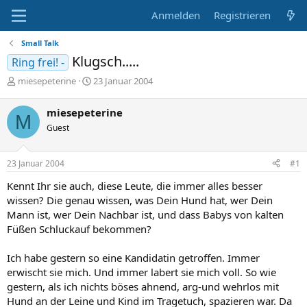
Anmelden
Registrieren
Small Talk
Klugsch.....
Ring frei! -
E
E
miesepeterine
23 Januar 2004
r
r
s
s
miesepeterine
M
t
t
Guest
e
e
l
l
l
l
23 Januar 2004
#1
e
t
r
a
Kennt Ihr sie auch, diese Leute, die immer alles besser
m
wissen? Die genau wissen, was Dein Hund hat, wer Dein
Mann ist, wer Dein Nachbar ist, und dass Babys von kalten
Füßen Schluckauf bekommen?
Ich habe gestern so eine Kandidatin getroffen. Immer
erwischt sie mich. Und immer labert sie mich voll. So wie
gestern, als ich nichts böses ahnend, arg-und wehrlos mit
Hund an der Leine und Kind im Tragetuch, spazieren war. Da