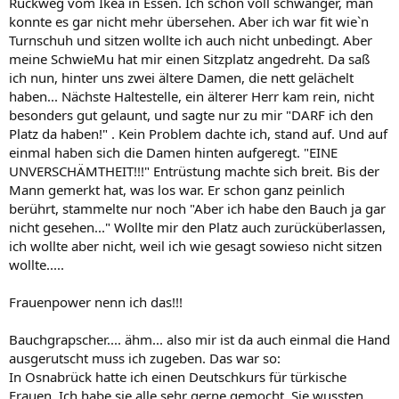
Rückweg vom Ikea in Essen. Ich schon voll schwanger, man
konnte es gar nicht mehr übersehen. Aber ich war fit wie`n
Turnschuh und sitzen wollte ich auch nicht unbedingt. Aber
meine SchwieMu hat mir einen Sitzplatz angedreht. Da saß
ich nun, hinter uns zwei ältere Damen, die nett gelächelt
haben... Nächste Haltestelle, ein älterer Herr kam rein, nicht
besonders gut gelaunt, und sagte nur zu mir "DARF ich den
Platz da haben!" . Kein Problem dachte ich, stand auf. Und auf
einmal haben sich die Damen hinten aufgeregt. "EINE
UNVERSCHÄMTHEIT!!!" Entrüstung machte sich breit. Bis der
Mann gemerkt hat, was los war. Er schon ganz peinlich
berührt, stammelte nur noch "Aber ich habe den Bauch ja gar
nicht gesehen..." Wollte mir den Platz auch zurücküberlassen,
ich wollte aber nicht, weil ich wie gesagt sowieso nicht sitzen
wollte.....
Frauenpower nenn ich das!!!
Bauchgrapscher.... ähm... also mir ist da auch einmal die Hand
ausgerutscht muss ich zugeben. Das war so:
In Osnabrück hatte ich einen Deutschkurs für türkische
Frauen. Ich habe sie alle sehr gerne gemocht. Sie wussten