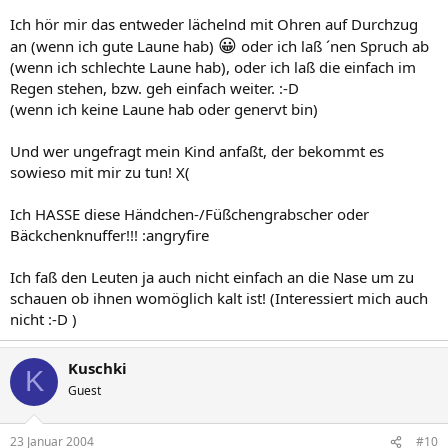
Ich hör mir das entweder lächelnd mit Ohren auf Durchzug
😀
an (wenn ich gute Laune hab)
oder ich laß ´nen Spruch ab
(wenn ich schlechte Laune hab), oder ich laß die einfach im
Regen stehen, bzw. geh einfach weiter. :-D
(wenn ich keine Laune hab oder genervt bin)
Und wer ungefragt mein Kind anfaßt, der bekommt es
sowieso mit mir zu tun! X(
Ich HASSE diese Händchen-/Füßchengrabscher oder
Bäckchenknuffer!!! :angryfire
Ich faß den Leuten ja auch nicht einfach an die Nase um zu
schauen ob ihnen womöglich kalt ist! (Interessiert mich auch
nicht :-D )
Kuschki
K
Guest
23 Januar 2004
#10