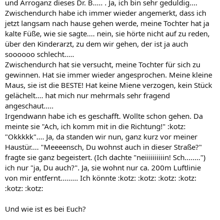
und Arroganz dieses Dr. B..... . Ja, ich bin sehr geduldig....
Zwischendurch habe ich immer wieder angemerkt, dass ich
jetzt langsam nach hause gehen werde, meine Tochter hat ja
kalte Füße, wie sie sagte.... nein, sie hörte nicht auf zu reden,
über den Kinderarzt, zu dem wir gehen, der ist ja auch
soooooo schlecht.....
Zwischendurch hat sie versucht, meine Tochter für sich zu
gewinnen. Hat sie immer wieder angesprochen. Meine kleine
Maus, sie ist die BESTE! Hat keine Miene verzogen, kein Stück
gelächelt.... hat mich nur mehrmals sehr fragend
angeschaut.....
Irgendwann habe ich es geschafft. Wollte schon gehen. Da
meinte sie "Ach, ich komm mit in die Richtung!" :kotz:
"Okkkkk".... Ja, da standen wir nun, ganz kurz vor meiner
Haustür.... "Meeeensch, Du wohnst auch in dieser Straße?"
fragte sie ganz begeistert. (Ich dachte "neiiiiiiiiiin! Sch........")
ich nur "ja, Du auch?". Ja, sie wohnt nur ca. 200m Luftlinie
von mir entfernt......... Ich könnte :kotz: :kotz: :kotz: :kotz:
:kotz: :kotz:
Und wie ist es bei Euch?