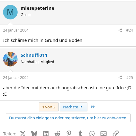
miesepeterine
M
Guest
24 Januar 2004
#24
Ich schäme mich in Grund und Boden
Schnuffi011
Namhaftes Mitglied
24 Januar 2004
#25
aber die Idee mit dem auch angrabschen ist eine gute Idee ;D
;D
Letzte
1 von 2
Nächste
Du musst dich einloggen oder registrieren, um hier zu antworten.
X (Twitter)
Bluesky
LinkedIn
Reddit
Pinterest
Tumblr
WhatsApp
E-Mail
Link
Teilen: