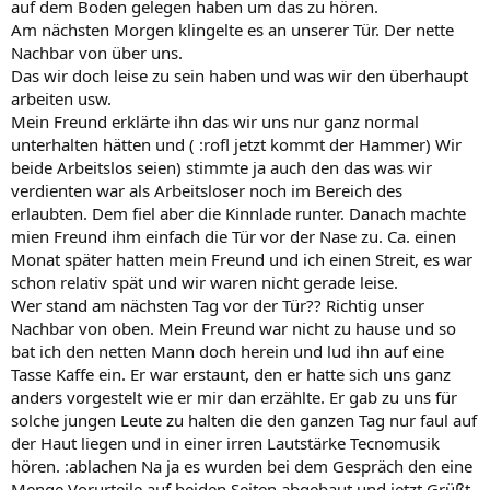
auf dem Boden gelegen haben um das zu hören.
Am nächsten Morgen klingelte es an unserer Tür. Der nette
Nachbar von über uns.
Das wir doch leise zu sein haben und was wir den überhaupt
arbeiten usw.
Mein Freund erklärte ihn das wir uns nur ganz normal
unterhalten hätten und ( :rofl jetzt kommt der Hammer) Wir
beide Arbeitslos seien) stimmte ja auch den das was wir
verdienten war als Arbeitsloser noch im Bereich des
erlaubten. Dem fiel aber die Kinnlade runter. Danach machte
mien Freund ihm einfach die Tür vor der Nase zu. Ca. einen
Monat später hatten mein Freund und ich einen Streit, es war
schon relativ spät und wir waren nicht gerade leise.
Wer stand am nächsten Tag vor der Tür?? Richtig unser
Nachbar von oben. Mein Freund war nicht zu hause und so
bat ich den netten Mann doch herein und lud ihn auf eine
Tasse Kaffe ein. Er war erstaunt, den er hatte sich uns ganz
anders vorgestelt wie er mir dan erzählte. Er gab zu uns für
solche jungen Leute zu halten die den ganzen Tag nur faul auf
der Haut liegen und in einer irren Lautstärke Tecnomusik
hören. :ablachen Na ja es wurden bei dem Gespräch den eine
Menge Vorurteile auf beiden Seiten abgebaut und jetzt Grüßt