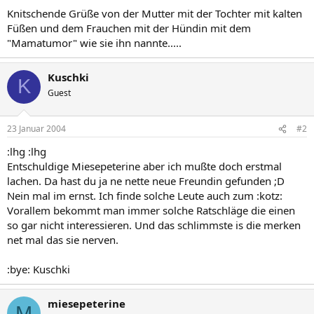
Knitschende Grüße von der Mutter mit der Tochter mit kalten
Füßen und dem Frauchen mit der Hündin mit dem
"Mamatumor" wie sie ihn nannte.....
Kuschki
K
Guest
23 Januar 2004
#2
:lhg :lhg
Entschuldige Miesepeterine aber ich mußte doch erstmal
lachen. Da hast du ja ne nette neue Freundin gefunden ;D
Nein mal im ernst. Ich finde solche Leute auch zum :kotz:
Vorallem bekommt man immer solche Ratschläge die einen
so gar nicht interessieren. Und das schlimmste is die merken
net mal das sie nerven.
:bye: Kuschki
miesepeterine
M