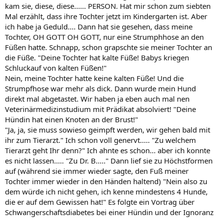
kam sie, diese, diese...... PERSON. Hat mir schon zum siebten
Mal erzählt, dass ihre Tochter jetzt im Kindergarten ist. Aber
ich habe ja Geduld.... Dann hat sie gesehen, dass meine
Tochter, OH GOTT OH GOTT, nur eine Strumphhose an den
Füßen hatte. Schnapp, schon grapschte sie meiner Tochter an
die Füße. "Deine Tochter hat kalte Füße! Babys kriegen
Schluckauf von kalten Füßen!"
Nein, meine Tochter hatte keine kalten Füße! Und die
Strumpfhose war mehr als dick. Dann wurde mein Hund
direkt mal abgetastet. Wir haben ja eben auch mal nen
Veterinärmedizinstudium mit Prädikat absolviert! "Deine
Hündin hat einen Knoten an der Brust!"
"Ja, ja, sie muss sowieso geimpft werden, wir gehen bald mit
ihr zum Tierarzt." Ich schon voll genervt..... "Zu welchem
Tierarzt geht Ihr denn?" Ich ahnte es schon... aber ich konnte
es nicht lassen..... "Zu Dr. B....." Dann lief sie zu Höchstformen
auf (während sie immer wieder sagte, den Fuß meiner
Tochter immer wieder in den Händen haltend) "Nein also zu
dem würde ich nicht gehen, ich kenne mindestens 4 Hunde,
die er auf dem Gewissen hat!" Es folgte ein Vortrag über
Schwangerschaftsdiabetes bei einer Hündin und der Ignoranz