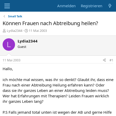
Anmelden
Registrieren
Small Talk
Können Frauen nach Abtreibung heilen?
E
E
Lydia2344
11 Mai 2003
r
r
s
s
Lydia2344
L
t
t
Guest
e
e
l
l
l
l
11 Mai 2003
#1
e
t
r
a
Hallo,
m
ich möchte mal wissen, was ihr so denkt? Glaubt ihr, dass eine
Frau nach einer Abtreibung Heilung erfahren kann? Oder
dass sie ihr ganzes Leben an einer Abtreibung leiden muss?
Wer hat Erfahrungen mit Therapien? Leiden Frauen wirklich
ihr ganzes Leben lang?
P.S Falls jemand total unten ist wegen der AB und gerne Hilfe