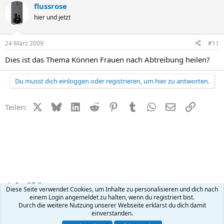
flussrose
hier und jetzt
24 März 2009
#11
Dies ist das Thema Können Frauen nach Abtreibung heilen?
Du musst dich einloggen oder registrieren, um hier zu antworten.
X (Twitter)
Bluesky
LinkedIn
Reddit
Pinterest
Tumblr
WhatsApp
E-Mail
Link
Teilen:
Small Talk
Diese Seite verwendet Cookies, um Inhalte zu personalisieren und dich nach
einem Login angemeldet zu halten, wenn du registriert bist.
Durch die weitere Nutzung unserer Webseite erklärst du dich damit
Kontakt
Nutzungsbedingungen
Datenschutz
Hilfe
R
einverstanden.
S
S
®